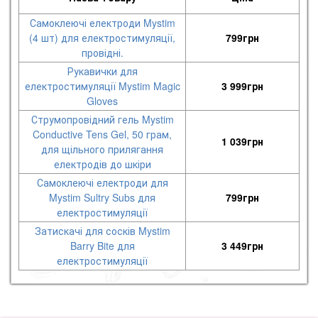
Самоклеючі електроди Mystim
(4 шт) для електростимуляції,
799
грн
провідні.
Рукавички для
електростимуляції Mystim Magic
3 999
грн
Gloves
Струмопровідний гель Mystim
Conductive Tens Gel, 50 грам,
1 039
грн
для щільного прилягання
електродів до шкіри
Самоклеючі електроди для
Mystim Sultry Subs для
799
грн
електростимуляції
Затискачі для сосків Mystim
Barry Bite для
3 449
грн
електростимуляції