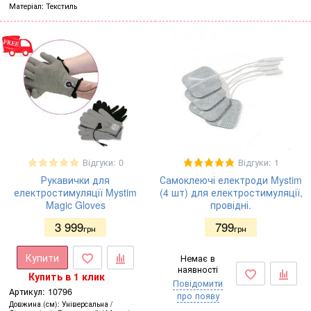
Матеріал
Текстиль
Відгуки: 0
Відгуки: 1
Рукавички для
Самоклеючі електроди Mystim
електростимуляції Mystim
(4 шт) для електростимуляції,
Magic Gloves
провідні.
3 999
799
грн
грн
Купити
Немає в
наявності
Купить в 1 клик
Повідомити
Артикул:
10796
про появу
Довжина (см)
Універсальна