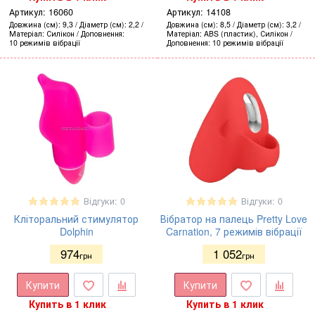
Артикул:
16060
Артикул:
14108
Довжина (см)
9,3
Діаметр (см)
2,2
Довжина (см)
8,5
Діаметр (см)
3,2
Матеріал
Силікон
Доповнення
Матеріал
ABS (пластик), Силікон
10 режимів вібрації
Доповнення
10 режимів вібрації
Відгуки: 0
Відгуки: 0
Кліторальний стимулятор
Вібратор на палець Pretty Love
Dolphin
Carnation, 7 режимів вібрації
974
1 052
грн
грн
Купити
Купити
Купить в 1 клик
Купить в 1 клик