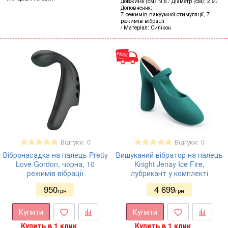
Довжина (см)
9,6
Діаметр (см)
2,9
Доповнення
7 режимів вакуумної стимуляції, 7
режимів вібрації
Матеріал
Силікон
Відгуки: 0
Відгуки: 0
Вібронасадка на палець Pretty
Вишуканий вібратор на палець
Love Gordon, чорна, 10
Knight Jenay Ice Fire,
режимів вібрації
лубрикант у комплекті
950
4 699
грн
грн
Купити
Купити
Купить в 1 клик
Купить в 1 клик