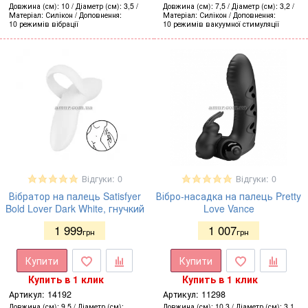
Довжина (см)
10
Діаметр (см)
3,5
Довжина (см)
7,5
Діаметр (см)
3,2
Матеріал
Силікон
Доповнення
Матеріал
Силікон
Доповнення
10 режимів вібрації
10 режимів вакуумної стимуляції
Відгуки: 0
Відгуки: 0
Вібратор на палець Satisfyer
Вібро-насадка на палець Pretty
Bold Lover Dark White, гнучкий
Love Vance
1 999
1 007
грн
грн
Купити
Купити
Купить в 1 клик
Купить в 1 клик
Артикул:
14192
Артикул:
11298
Довжина (см)
9,5
Діаметр (см)
Довжина (см)
10,3
Діаметр (см)
3,1