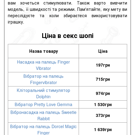
вам хочеться стимулювати. Також варто вивчити
модель, її швидкості та режими. Пам'ятайте, яку мету ви
переслідуєте та коли збираєтеся використовувати
іграшку.
Ціна в секс шопі
Назва товару
Ціна
Насадка на палець Finger
197
грн
Vibrator
Вібратор на палець
715
грн
Fingervibrator
Кліторальний стимулятор
974
грн
Dolphin
Вібратор Pretty Love Gemma
1 530
грн
Вібронасадка на палець Sweetie
373
грн
Rabbit
Вібратор на палець Dorcel Magic
1 639
грн
Finger