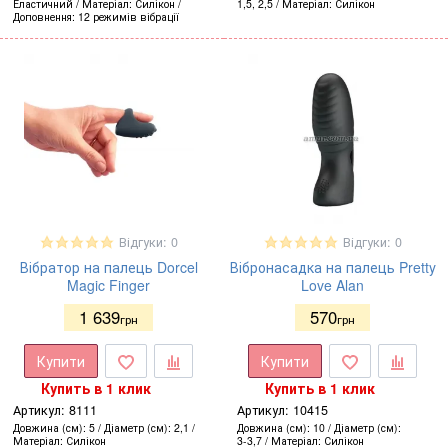
Еластичний
Матеріал
Силікон
1,5, 2,5
Матеріал
Силікон
Доповнення
12 режимів вібрації
Відгуки: 0
Відгуки: 0
Вібратор на палець Dorcel
Вібронасадка на палець Pretty
Magic Finger
Love Alan
1 639
570
грн
грн
Купити
Купити
Купить в 1 клик
Купить в 1 клик
Артикул:
8111
Артикул:
10415
Довжина (см)
5
Діаметр (см)
2,1
Довжина (см)
10
Діаметр (см)
Матеріал
Силікон
3-3,7
Матеріал
Силікон