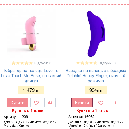
Відгуки: 0
Відгуки: 0
Вібратор на палець Love To
Насадка на палець з вібрацією
Love Touch Me Rose, потужний
Delphini Honey Finger, синя, 10
двигун
режимів
1 479
934
грн
грн
Купити
Купити
Купить в 1 клик
Купить в 1 клик
Артикул:
12081
Артикул:
16062
Довжина (см)
8
Діаметр (см)
2,5
Довжина (см)
9,8
Діаметр (см)
4,7
Матеріал
Силікон
Матеріал
Силікон
Доповнення