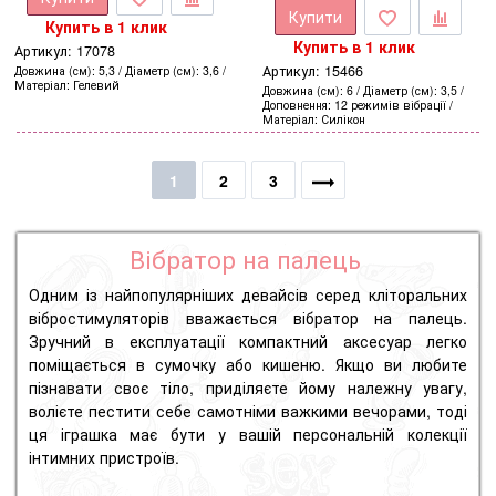
Купити
Купить в 1 клик
Купить в 1 клик
Артикул:
17078
Артикул:
15466
Довжина (см)
5,3
Діаметр (см)
3,6
Матеріал
Гелевий
Довжина (см)
6
Діаметр (см)
3,5
Доповнення
12 режимів вібрації
Матеріал
Силікон
1
2
3
Вібратор на палець
Одним із найпопулярніших девайсів серед кліторальних
вібростимуляторів вважається вібратор на палець.
Зручний в експлуатації компактний аксесуар легко
поміщається в сумочку або кишеню. Якщо ви любите
пізнавати своє тіло, приділяєте йому належну увагу,
волієте пестити себе самотніми важкими вечорами, тоді
ця іграшка має бути у вашій персональній колекції
інтимних пристроїв.