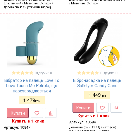
Еластичний
Матеріал
Силікон
Матеріал
Силікон
Доповнення
12 режимів вібрації
Відгуки: 0
Відгуки: 0
Вібратор на палець Love To
Вібронасадка на палець
Love Touch Me Petrole, що
Satisfyer Candy Cane
перезаряджається
1 449
грн
1 479
грн
Купити
Купити
Купить в 1 клик
Купить в 1 клик
Артикул:
10594
Артикул:
10847
Довжина (см)
11
Діаметр (см)
2,5-3,5
Матеріал
Силікон