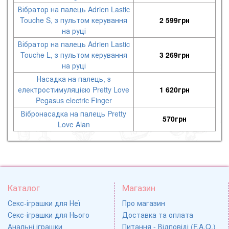
Вібратор на палець Adrien Lastic
Touche S, з пультом керування
2 599
грн
на руці
Вібратор на палець Adrien Lastic
Touche L, з пультом керування
3 269
грн
на руці
Насадка на палець, з
електростимуляцією Pretty Love
1 620
грн
Pegasus electric Finger
Вібронасадка на палець Pretty
570
грн
Love Alan
Каталог
Магазин
Секс-іграшки для Неї
Про магазин
Секс-іграшки для Нього
Доставка та оплата
Анальні іграшки
Питання - Відповіді (F.A.Q.)