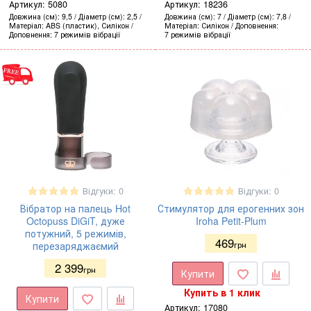
Артикул:
5080
Артикул:
18236
Довжина (см)
9,5
Діаметр (см)
2,5
Довжина (см)
7
Діаметр (см)
7,8
Матеріал
ABS (пластик), Силікон
Матеріал
Силікон
Доповнення
Доповнення
7 режимів вібрації
7 режимів вібрації
Відгуки: 0
Відгуки: 0
Вібратор на палець Hot
Стимулятор для ерогенних зон
Octopuss DiGiT, дуже
Iroha Petit-Plum
потужний, 5 режимів,
469
перезаряджаємий
грн
2 399
грн
Купити
Купить в 1 клик
Купити
Артикул:
17080