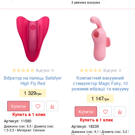
3 режима вакуума
Відгуки: 0
Відгуки: 0
Вібратор на палець Satisfyer
Компактний вакуумний
High Fly Red
стимулятор Magic Fairy, 10
режимів вібрації та вакууму
1 329
грн
1 147
грн
Купити
Купити
Купить в 1 клик
Купить в 1 клик
Артикул:
11580
Артикул:
18239
Довжина (см)
6,5
Діаметр (см)
1,5-5,5
Матеріал
Силікон
Довжина (см)
9,1
Діаметр (см)
3,2