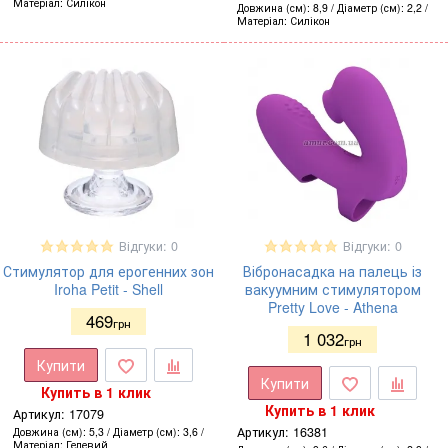
Матеріал
Силікон
Довжина (см)
8,9
Діаметр (см)
2,2
Матеріал
Силікон
Відгуки: 0
Відгуки: 0
Стимулятор для ерогенних зон
Вібронасадка на палець із
Iroha Petit - Shell
вакуумним стимулятором
Pretty Love - Athena
469
грн
1 032
грн
Купити
Купити
Купить в 1 клик
Купить в 1 клик
Артикул:
17079
Артикул:
16381
Довжина (см)
5,3
Діаметр (см)
3,6
Матеріал
Гелевий