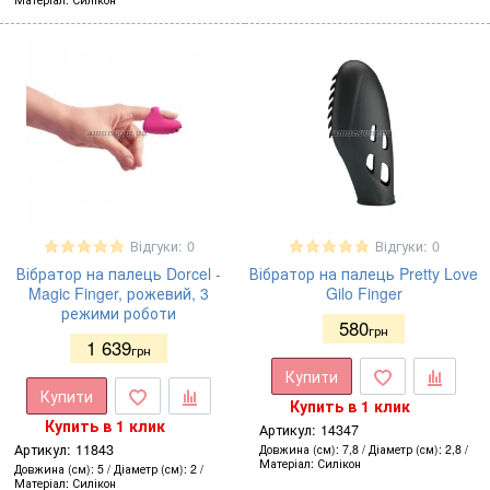
Відгуки: 0
Відгуки: 0
Вібратор на палець Dorcel -
Вібратор на палець Pretty Love
Magic Finger, рожевий, 3
Gilo Finger
режими роботи
580
грн
1 639
грн
Купити
Купити
Купить в 1 клик
Купить в 1 клик
Артикул:
14347
Артикул:
11843
Довжина (см)
7,8
Діаметр (см)
2,8
Матеріал
Силікон
Довжина (см)
5
Діаметр (см)
2
Матеріал
Силікон