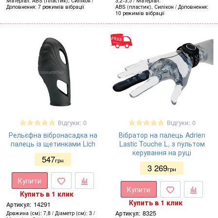
Матеріал
ABS (пластик), Силікон
3,2-3,5
Матеріал
Доповнення
7 режимів вібрації
ABS (пластик), Силікон
Доповнення
10 режимів вібрації
Відгуки: 0
Відгуки: 0
Рельєфна вібронасадка на
Вібратор на палець Adrien
палець із щетинками Lich
Lastic Touche L, з пультом
керування на руці
547
грн
3 269
грн
Купити
Купити
Купить в 1 клик
Купить в 1 клик
Артикул:
14291
Артикул:
8325
Довжина (см)
7,8
Діаметр (см)
3