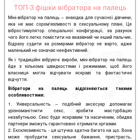
ТОП-3 фішки вібратора на палець
Міні-вібратор на палець – знахідка для сучасної дівчини,
яка не має сором'язливості в сексуальному плані. Це
вібростимулятор спеціальної конфігурації, за рахунок
чого його легко помістити на вказівний чи інший пальчик.
Відразу судити за розмірами вібратор не варто, адже
маленький не означає неефективний.
Як і традиційні вібруючі вироби, міні-вібратор на палець
йде з кількома швидкостями і режимами, щоб його
власниця могла відчувати яскраві та фантастичні
відчуття.
Вібратори на палець відрізняються такими
особливостями:
Універсальність – подібний аксесуар допомагає
урізноманітнити секс, зробити мастурбацію
незабутньою. Секс буде яскравим та насиченим, обидва
партнери зможуть гарантовано отримати оргазми.
Ексклюзивність - ця штучка здатна багато на що. Вона
може пробудити сексуальне бажання, пристрасть,