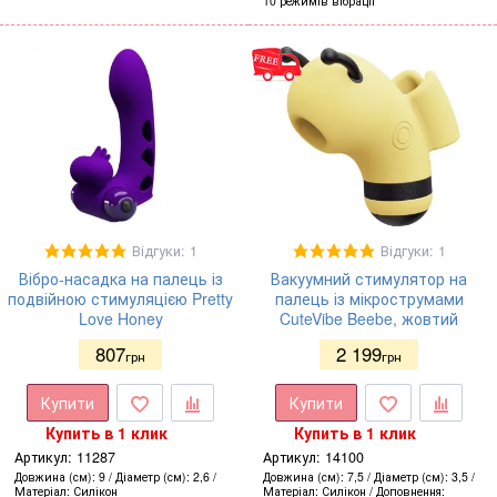
10 режимів вібрації
Відгуки: 1
Відгуки: 1
Вібро-насадка на палець із
Вакуумний стимулятор на
подвійною стимуляцією Pretty
палець із мікрострумами
Love Honey
CuteVibe Beebe, жовтий
807
2 199
грн
грн
Купити
Купити
Купить в 1 клик
Купить в 1 клик
Артикул:
11287
Артикул:
14100
Довжина (см)
9
Діаметр (см)
2,6
Довжина (см)
7,5
Діаметр (см)
3,5
Матеріал
Силікон
Матеріал
Силікон
Доповнення