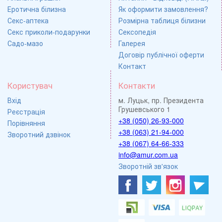
Еротична білизна
Як оформити замовлення?
Секс-аптека
Розмірна таблиця білизни
Секс приколи-подарунки
Сексопедія
Садо-мазо
Галерея
Договір публічної оферти
Контакт
Користувач
Контакти
Вхід
м. Луцьк, пр. Президента
Грушевського 1
Реєстрація
+38 (050) 26-93-000
Порівняння
+38 (063) 21-94-000
Зворотний дзвінок
+38 (067) 64-66-333
info@amur.com.ua
Зворотній зв'язок