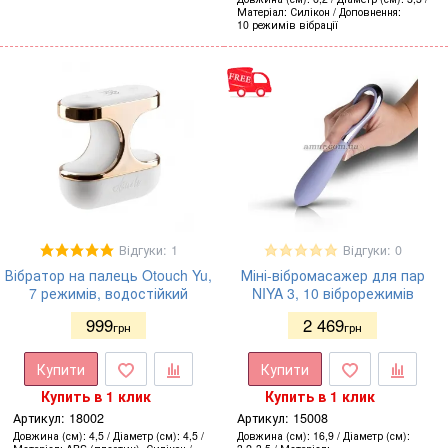
Матеріал
Силікон
Доповнення
10 режимів вібрації
Відгуки: 1
Відгуки: 0
Вібратор на палець Otouch Yu,
Міні-вібромасажер для пар
7 режимів, водостійкий
NIYA 3, 10 віброрежимів
999
2 469
грн
грн
Купити
Купити
Купить в 1 клик
Купить в 1 клик
Артикул:
18002
Артикул:
15008
Довжина (см)
4,5
Діаметр (см)
4,5
Довжина (см)
16,9
Діаметр (см)