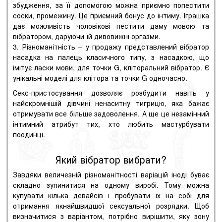
збудження, за її допомогою можна приємно попестити
соски, промежину. Це приємний бонус до інтиму. Іграшка
дає можливість чоловікові пестити даму мовою та
вібратором, даруючи їй дивовижні оргазми.
Різноманітність – у продажу представлений вібратор
насадка на палець класичного типу, з насадкою, що
імітує ласки мови, для точки G, кліторальний вібратор. Є
унікальні моделі для клітора та точки G одночасно.
Секс-пристосування дозволяє розбудити навіть у
найскромнішій дівчині ненаситну тигрицю, яка бажає
отримувати все більше задоволення. А ще це незамінний
інтимний атрибут тих, хто любить мастурбувати
поодинці.
Який вібратор вибрати?
Завдяки величезній різноманітності варіацій іноді буває
складно зупинитися на одному виробі. Тому можна
купувати кілька девайсів і пробувати їх на собі для
отримання якнайшвидшої сексуальної розрядки. Щоб
визначитися з варіантом, потрібно вирішити, яку зону