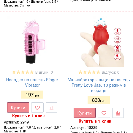
Довжина (см)
5
Діаметр (см)
2,5
Матеріал
Силікон
Відгуки: 0
Відгуки: 0
Насадка на палець Finger
Міні-вібратор кільце на палець
Vibrator
Pretty Love Jae, 10 режимів
вібрації
197
грн
830
грн
Купити
Купити
Купить в 1 клик
Купить в 1 клик
Артикул:
2949
Артикул:
18229
Довжина (см)
7,6
Діаметр (см)
2,6
Матеріал
ТПР
Довжина (см)
6,2
Діаметр (см)
3,3