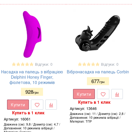
Відгуки: 0
Відгуки: 0
Насадка на палець з вібрацією
Вібронасадка на палець Corbin
Delphini Honey Finger,
677
фіолетова, 10 режимів
грн
928
грн
Купити
Купить в 1 клик
Купити
Артикул:
13646
Купить в 1 клик
Довжина (см)
11
Діаметр (см)
2,8
Доповнення
10 режимів вібрації
Артикул:
16061
Матеріал
ТПР
Довжина (см)
9,8
Діаметр (см)
4,7
Доповнення
10 режимів вібрації
Матеріал
Силікон