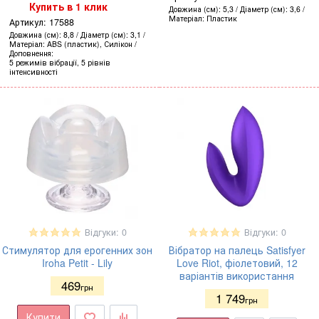
Купить в 1 клик
Довжина (см)
5,3
Діаметр (см)
3,6
Матеріал
Пластик
Артикул:
17588
Довжина (см)
8,8
Діаметр (см)
3,1
Матеріал
ABS (пластик), Силікон
Доповнення
5 режимів вібрації, 5 рівнів
інтенсивності
Відгуки: 0
Відгуки: 0
Стимулятор для ерогенних зон
Вібратор на палець Satisfyer
Iroha Petit - Lily
Love Riot, фіолетовий, 12
варіантів використання
469
грн
1 749
грн
Купити