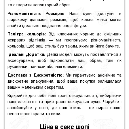
та створити неповторний образ.
Різноманітність Розмірів:
Наші сукні доступні в
широкому діапазоні розмірів, щоб кожна жінка могла
знайти ідеальне поєднання своєї фігури.
Палітра кольорів:
Від класичних чорних до сміливих
яскравих відтінків — ми пропонуємо різноманітність
кольорів, щоб ваш стиль був таким, яким ви його бачите.
Ідеальні Додатки:
Деякі моделі можуть поставлятися з
аксесуарами, щоб підкреслити ваш образ, такі як
рукавички, панчохи або інші елементи.
Доставка з Дискретністю:
Ми гарантуємо анонімне та
дискретне впакування, щоб ваша покупка залишалася
вашим маленьким секретом.
Відкрийте для себе нові грані сексуальності, вибираючи
наші елегантні та пристрасні сексуальні сукні. Чаруйте і
завойовуйте у світі, де ваш стиль – це вираз вашої
неповторної краси та сили.
Ціна в секс шопі