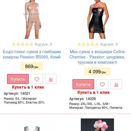
Відгуки: 0
Відгуки: 0
Бодістокінг-сукня з глибоким
Міні-сукня з екошкіри Celine
коміром Passion BS093, білий
Chemise - Passion: шнурівка,
трусики в комплекті
869
грн
4 099
грн
Купити
Купити
Купить в 1 клик
Купить в 1 клик
Артикул:
14021
Артикул:
14026
Розмір
S/L
Матеріал
Поліамід 80%, Еластан 20%
Розмір
2XL/3XL, L/XL, S/M
Матеріал
Поліуретан 60%, Поліестр