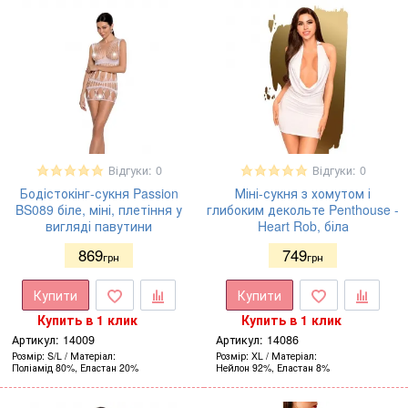
Відгуки: 0
Відгуки: 0
Бодістокінг-сукня Passion
Міні-сукня з хомутом і
BS089 біле, міні, плетіння у
глибоким декольте Penthouse -
вигляді павутини
Heart Rob, біла
869
749
грн
грн
Купити
Купити
Купить в 1 клик
Купить в 1 клик
Артикул:
14009
Артикул:
14086
Розмір
S/L
Матеріал
Розмір
XL
Матеріал
Поліамід 80%, Еластан 20%
Нейлон 92%, Еластан 8%