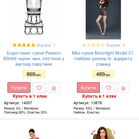
Відгуки: 1
Відгуки: 0
Бодістокінг-сукня Passion
Міні-сукня Moonlight Model 07,
BS089 чорне, міні, плетіння у
глибоке декольте, відкрита
вигляді павутини
спинка
869
489
грн
грн
Купити
Купити
Купить в 1 клик
Купить в 1 клик
Артикул:
14007
Артикул:
13878
Розмір
S/L
Матеріал
Розмір
XS/L
Матеріал
Поліамід 80%, Еластан 20%
Нейлон, Еластан