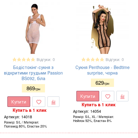
Відгуки: 0
Відгуки: 0
Бодістокінг-сукня з
Сукня Penthouse - Bedtime
відкритими грудьми Passion
surprise, чорна
BS092, біла
629
грн
869
грн
Купити
Купити
Купить в 1 клик
Купить в 1 клик
Артикул:
14054
Артикул:
14018
Розмір
S/L, XL
Матеріал
Нейлон 92%, Еластан 8%
Розмір
S/L
Матеріал
Поліамід 80%, Еластан 20%