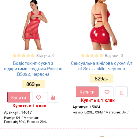
Відгуки: 0
Відгуки: 0
Бодістокінг-сукня з
Сексуальна вінілова сукня Art
відкритими грудьми Passion
of Sex - Jaklin, червона
BS092, червона
829
грн
869
грн
Купити
Купити
Купить в 1 клик
Купить в 1 клик
Артикул:
15024
Артикул:
14017
Розмір
L/2XL, XS/M
Матеріал
Вініл
Розмір
S/L
Матеріал
Поліамід 80%, Еластан 20%