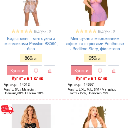
Відгуки: 0
Відгуки: 0
Бодістокінг - міні-сукня з
Міні-сукня з мереживним
метеликами Passion BS090,
ліфом та стрінгами Penthouse
біла
- Bedtime Story, фіолетова
869
659
грн
грн
Купити
Купити
Купить в 1 клик
Купить в 1 клик
Артикул:
14012
Артикул:
14697
Розмір
S/L
Матеріал
Розмір
L/XL, M/L, S/M
Матеріал
Поліамід 80%, Еластан 20%
Еластан 27%, Поліестер 73%