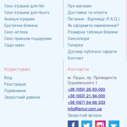
Секс-іграшки для Неї
Про магазин
Секс-іграшки для Нього
Доставка та оплата
Анальні іграшки
Питання - Відповіді (F.A.Q.)
Еротична білизна
Як оформити замовлення?
Секс-аптека
Розмірна таблиця білизни
Секс приколи-подарунки
Сексопедія
Садо-мазо
Галерея
Договір публічної оферти
Контакт
Користувач
Контакти
Вхід
м. Луцьк, пр. Президента
Грушевського 1
Реєстрація
+38 (050) 26-93-000
Порівняння
+38 (063) 21-94-000
Зворотний дзвінок
+38 (067) 64-66-333
info@amur.com.ua
Зворотній зв'язок