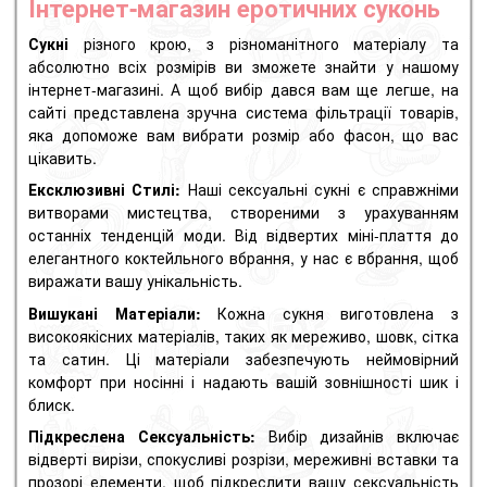
Інтернет-магазин еротичних суконь
Сукні
різного крою, з різноманітного матеріалу та
абсолютно всіх розмірів ви зможете знайти у нашому
інтернет-магазині. А щоб вибір дався вам ще легше, на
сайті представлена ​​зручна система фільтрації товарів,
яка допоможе вам вибрати розмір або фасон, що вас
цікавить.
Ексклюзивні Стилі:
Наші сексуальні сукні є справжніми
витворами мистецтва, створеними з урахуванням
останніх тенденцій моди. Від відвертих міні-плаття до
елегантного коктейльного вбрання, у нас є вбрання, щоб
виражати вашу унікальність.
Вишукані Матеріали:
Кожна сукня виготовлена ​​з
високоякісних матеріалів, таких як мереживо, шовк, сітка
та сатин. Ці матеріали забезпечують неймовірний
комфорт при носінні і надають вашій зовнішності шик і
блиск.
Підкреслена Сексуальність:
Вибір дизайнів включає
відверті вирізи, спокусливі розрізи, мереживні вставки та
прозорі елементи, щоб підкреслити вашу сексуальність