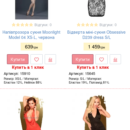
Відгуки: 0
Відгуки: 0
Напівпрозора сукня Moonlight
Відверта міні-сукня Obsessive
Model 04 XS-L, червона
D239 dress S/L
639
1 459
грн
грн
Купити
Купити
Купить в 1 клик
Купить в 1 клик
Артикул:
15910
Артикул:
15645
Розмір
XS/L
Матеріал
Розмір
S/L
Матеріал
Еластан 12%, Нейлон 88%
Еластан 19%, Поліамід 81%