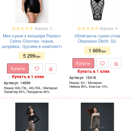
Відгуки: 0
Відгуки: 0
Міні-сукня з екошкіри Passion
Облягаюча сукня-сітка
Celine Chemise, чорна,
Obsessive D609, S/L
шнурівка, трусики в комплекті
1 669
грн
5 299
грн
Купити
Купити
Купить в 1 клик
Купить в 1 клик
Артикул:
15418
Артикул:
14899
Розмір
S/L
Матеріал
Нейлон 90%, Еластан 10%
Розмір
6XL/7XL, 4XL/5XL
Матеріал
Поліестер 40%, Поліуретан 60%