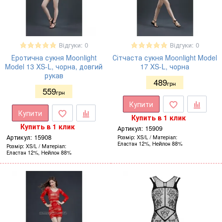
Відгуки: 0
Відгуки: 0
Еротична сукня Moonlight
Сітчаста сукня Moonlight Model
Model 13 XS-L, чорна, довгий
17 XS-L, чорна
рукав
489
грн
559
грн
Купити
Купити
Купить в 1 клик
Купить в 1 клик
Артикул:
15909
Артикул:
15908
Розмір
XS/L
Матеріал
Еластан 12%, Нейлон 88%
Розмір
XS/L
Матеріал
Еластан 12%, Нейлон 88%