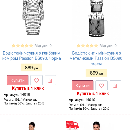
Відгуки: 0
Відгуки: 0
Бодістокінг-сукня з глибоким
Бодістокінг - міні-сукня з
коміром Passion BS093, чорна
метеликами Passion BS090,
чорна
869
грн
869
грн
Купити
Купити
Купить в 1 клик
Купить в 1 клик
Артикул:
14019
Артикул:
14010
Розмір
S/L
Матеріал
Поліамід 80%, Еластан 20%
Розмір
S/L
Матеріал
Поліамід 80%, Еластан 20%