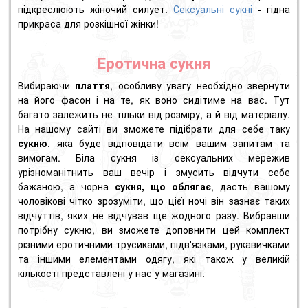
підкреслюють жіночий силует.
Сексуальні сукні
- гідна
прикраса для розкішної жінки!
Еротична сукня
Вибираючи
плаття
, особливу увагу необхідно звернути
на його фасон і на те, як воно сидітиме на вас. Тут
багато залежить не тільки від розміру, а й від матеріалу.
На нашому сайті ви зможете підібрати для себе таку
сукню
, яка буде відповідати всім вашим запитам та
вимогам. Біла сукня із сексуальних мережив
урізноманітнить ваш вечір і змусить відчути себе
бажаною, а чорна
сукня, що облягає
, дасть вашому
чоловікові чітко зрозуміти, що цієї ночі він зазнає таких
відчуттів, яких не відчував ще жодного разу. Вибравши
потрібну сукню, ви зможете доповнити цей комплект
різними еротичними трусиками, підв'язками, рукавичками
та іншими елементами одягу, які також у великій
кількості представлені у нас у магазині.