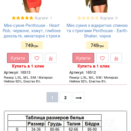
Відгуки: 1
Відгуки: 0
Міні-сукня Penthouse - Heart
Міні-сукня з відкритою спиною
Rob, червоне, хомут, глибоке
та стрінгами Penthouse - Earth-
декольте, мініатюрні стрінги
Shaker, чорна
749
749
грн
грн
Купити
Купити
Купить в 1 клик
Купить в 1 клик
Артикул:
16513
Артикул:
16512
Розмір
L/XL, M/L, S/M
Матеріал
Розмір
L/XL, M/L, S/M
Матеріал
Нейлон 92%, Еластан 8%
Нейлон 92%, Еластан 8%
1
2