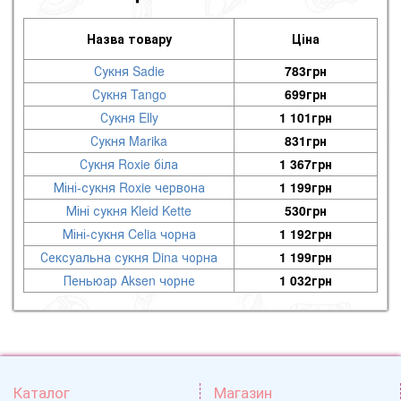
Назва товару
Ціна
Сукня Sadie
783
грн
Сукня Tango
699
грн
Сукня Elly
1 101
грн
Сукня Marika
831
грн
Сукня Roxie біла
1 367
грн
Міні-сукня Roxie червона
1 199
грн
Міні сукня Kleid Kette
530
грн
Міні-сукня Celia чорна
1 192
грн
Сексуальна сукня Dina чорна
1 199
грн
Пеньюар Aksen чорне
1 032
грн
Каталог
Магазин