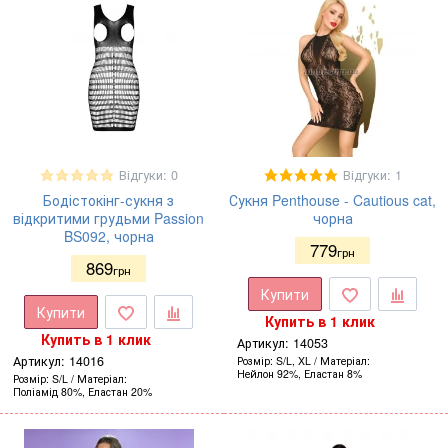
Відгуки: 0
Відгуки: 1
Бодістокінг-сукня з
Сукня Penthouse - Cautious cat,
відкритими грудьми Passion
чорна
BS092, чорна
779
грн
869
грн
Купити
Купити
Купить в 1 клик
Купить в 1 клик
Артикул:
14053
Артикул:
14016
Розмір
S/L, XL
Матеріал
Нейлон 92%, Еластан 8%
Розмір
S/L
Матеріал
Поліамід 80%, Еластан 20%