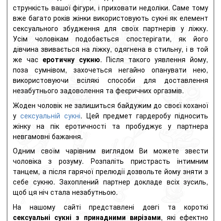
стрункість вашої фігури, і приховати недоліки. Саме тому
вже багато років жінки використовують сукні як елемент
сексуального збудження для своїх партнерів у ліжку.
Усім чоловікам подобається спостерігати, як його
дівчина звивається на ліжку, одягнена в стильну, і в той
же час
еротичну сукню
. Після такого уявлення йому,
поза сумнівом, захочеться негайно опанувати нею,
використовуючи всілякі способи для доставлення
незабутнього задоволення та феєричних оргазмів.
Жоден чоловік не залишиться байдужим до своєї коханої
у
сексуальній сукні
. Цей предмет гардеробу підносить
жінку на пік еротичності та пробуджує у партнера
невгамовні бажання.
Одним своїм чарівним виглядом Ви можете звести
чоловіка з розуму. Розпаліть пристрасть інтимним
танцем, а після гарячої прелюдії дозвольте йому зняти з
себе сукню. Захоплений партнер докладе всіх зусиль,
щоб ця ніч стала незабутньою.
На нашому сайті представлені довгі та короткі
сексуальні сукні з принадними вирізами
, які ефектно