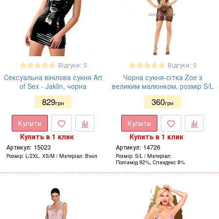
Відгуки: 0
Відгуки: 0
Сексуальна вінілова сукня Art
Чорна сукня-сітка Zoe з
of Sex - Jaklin, чорна
великим малюнком, розмір S/L
829
360
грн
грн
Купити
Купити
Купить в 1 клик
Купить в 1 клик
Артикул:
15023
Артикул:
14726
Розмір
L/2XL, XS/M
Матеріал
Вініл
Розмір
S/L
Матеріал
Поліамід 92%, Спандекс 8%