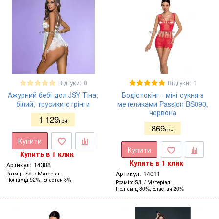
Відгуки: 0
Відгуки: 1
Ажурний бебі-дол JSY Тіна,
Бодістокінг - міні-сукня з
білий, трусики-стрінги
метеликами Passion BS090,
червона
1 129
грн
869
грн
Купити
Купити
Купить в 1 клик
Купить в 1 клик
Артикул:
14308
Артикул:
14011
Розмір
S/L
Матеріал
Поліамід 92%, Еластан 8%
Розмір
S/L
Матеріал
Поліамід 80%, Еластан 20%