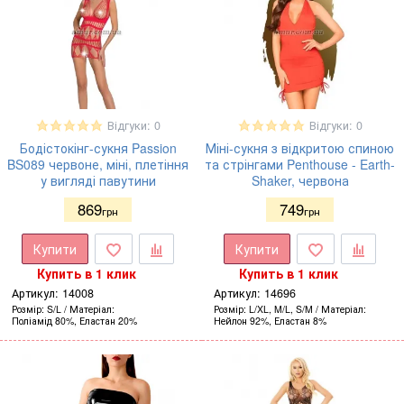
Відгуки: 0
Відгуки: 0
Бодістокінг-сукня Passion
Міні-сукня з відкритою спиною
BS089 червоне, міні, плетіння
та стрінгами Penthouse - Earth-
у вигляді павутини
Shaker, червона
869
749
грн
грн
Купити
Купити
Купить в 1 клик
Купить в 1 клик
Артикул:
14008
Артикул:
14696
Розмір
S/L
Матеріал
Розмір
L/XL, M/L, S/M
Матеріал
Поліамід 80%, Еластан 20%
Нейлон 92%, Еластан 8%