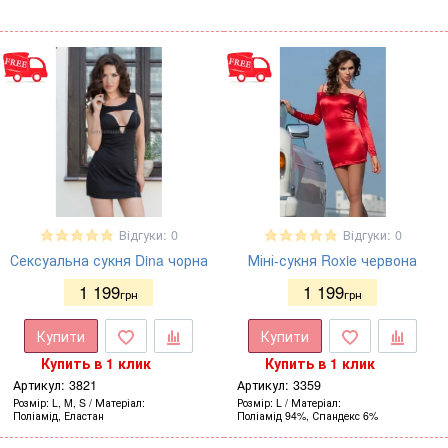
Відгуки: 0
Відгуки: 0
Сексуальна сукня Dina чорна
Міні-сукня Roxie червона
1 199
1 199
грн
грн
Купити
Купити
Купить в 1 клик
Купить в 1 клик
Артикул:
3821
Артикул:
3359
Розмір
L, M, S
Матеріал
Розмір
L
Матеріал
Поліамід, Еластан
Поліамід 94%, Спандекс 6%