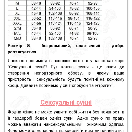
Розмір S - безрозмірний, еластичний і добре
розтягується.
Ласкаво просимо до захоплюючого світу нашої категорії
"Сексуальні сукні"! Тут кожна сукня - це ключ до
створення неповторного образу, в якому ваша
пристрасть і сексуальність будуть помітні на кожному
кроці. Давайте поринемо у світ спокуси та інтриги?
Сексуальні сукні
Жодна жінка не може уявити собі життя без наявності в
її гардеробі бодай однієї сукні. Адже сукню по праву
можна вважати найсексуальнішим і жіночним одягом.
Воно може одночасно, і підкреслити всю витонченість і