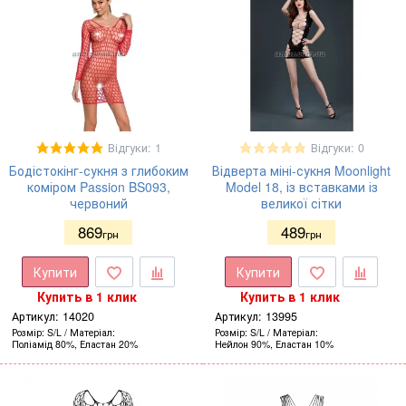
Відгуки: 1
Відгуки: 0
Бодістокінг-сукня з глибоким
Відверта міні-сукня Moonlight
коміром Passion BS093,
Model 18, із вставками із
червоний
великої сітки
869
489
грн
грн
Купити
Купити
Купить в 1 клик
Купить в 1 клик
Артикул:
14020
Артикул:
13995
Розмір
S/L
Матеріал
Розмір
S/L
Матеріал
Поліамід 80%, Еластан 20%
Нейлон 90%, Еластан 10%