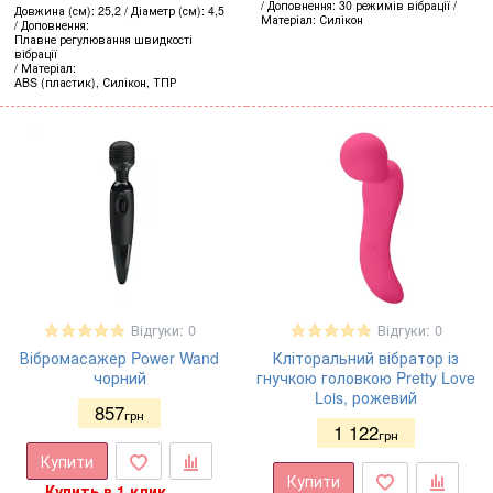
Доповнення
30 режимів вібрації
Довжина (см)
25,2
Діаметр (см)
4,5
Матеріал
Силікон
Доповнення
Плавне регулювання швидкості
вібрації
Матеріал
ABS (пластик), Силікон, ТПР
Відгуки: 0
Відгуки: 0
Вібромасажер Power Wand
Кліторальний вібратор із
чорний
гнучкою головкою Pretty Love
Lois, рожевий
857
грн
1 122
грн
Купити
Купити
Купить в 1 клик