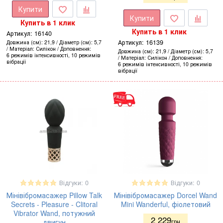
Купити
Купити
Купить в 1 клик
Купить в 1 клик
Артикул:
16140
Артикул:
16139
Довжина (см)
21,9
Діаметр (см)
5,7
Матеріал
Силікон
Доповнення
Довжина (см)
21,9
Діаметр (см)
5,7
6 режимів інтенсивності, 10 режимів
Матеріал
Силікон
Доповнення
вібрації
6 режимів інтенсивності, 10 режимів
вібрації
Відгуки: 0
Відгуки: 0
Мінівібромасажер Pillow Talk
Мінівібромасажер Dorcel Wand
Secrets - Pleasure - Clitoral
Mini Wanderful, фіолетовий
Vibrator Wand, потужний
2 229
двигун
грн