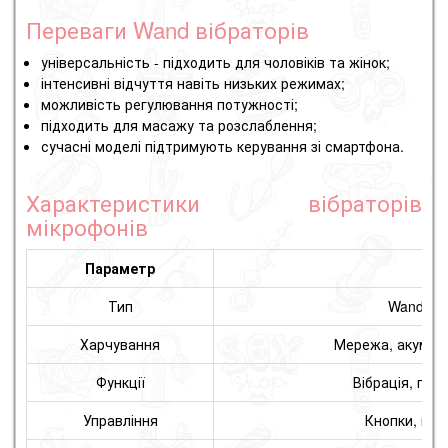
Переваги Wand вібраторів
універсальність - підходить для чоловіків та жінок;
інтенсивні відчуття навіть низьких режимах;
можливість регулювання потужності;
підходить для масажу та розслаблення;
сучасні моделі підтримують керування зі смартфона.
Характеристики вібраторів
мікрофонів
Параметр
Оп
Тип
Wand (м
Харчування
Мережа, акумул
Функції
Вібрація, пул
Управління
Кнопки, пул