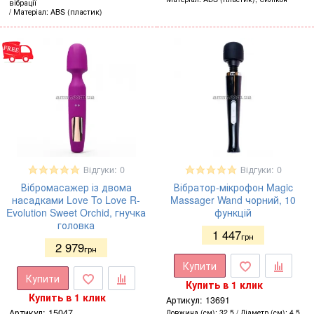
вібрації
Матеріал
ABS (пластик)
Відгуки: 0
Відгуки: 0
Вібромасажер із двома
Вібратор-мікрофон Magic
насадками Love To Love R-
Massager Wand чорний, 10
Evolution Sweet Orchid, гнучка
функцій
головка
1 447
грн
2 979
грн
Купити
Купити
Купить в 1 клик
Купить в 1 клик
Артикул:
13691
Артикул:
15047
Довжина (см)
32,5
Діаметр (см)
4,5