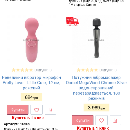
Довжина (см)
20,5
Діаметр (см)
3,9
Матеріал
Силікон
Відгуки: 0
Відгуки: 0
Невеликий вібратор-мікрофон
Потужний вібромасажер
Pretty Love - Little Cute, 12 см,
Dorcel MegaWand Chrome Silver
рожевий
водонепроникний,
перезаряджається, 160
624
грн
режимів
3 969
грн
Купити
Купить в 1 клик
Купити
Артикул:
16369
Купить в 1 клик
Довжина (см)
12
Діаметр (см)
3,8