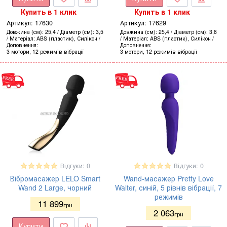
Купить в 1 клик
Купить в 1 клик
Артикул:
17630
Артикул:
17629
Довжина (см)
25,4
Діаметр (см)
3,5
Довжина (см)
25,4
Діаметр (см)
3,8
Матеріал
ABS (пластик), Силікон
Матеріал
ABS (пластик), Силікон
Доповнення
Доповнення
3 мотори, 12 режимів вібрації
3 мотори, 12 режимів вібрації
Відгуки: 0
Відгуки: 0
Вібромасажер LELO Smart
Wand-масажер Pretty Love
Wand 2 Large, чорний
Walter, синій, 5 рівнів вібрації, 7
режимів
11 899
грн
2 063
грн
Купити