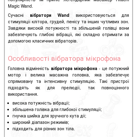
Magic Wand.
Сучасні
вібратори Wand
використовуються для
стимуляції клітора, грудей, пенісу та інших чутливих зон.
Завдяки високій потужності та збільшеній голівці вони
забезпечують глибокі вібрації, які складно отримати за
допомогою класичних вібраторів.
Особливості вібратора мікрофона
Головна відмінність
вібратора мікрофона
- це потужний
мотор і велика масажна головка, яка забезпечує
спрямовану та інтенсивну стимуляцію. Такі пристрої
підходять як для прелюдії, так повноцінного
використання.
висока потужність вібрації;
збільшена голівка для глибокої стимуляції;
гнучка шийка для зручного кута дії;
широкий діапазон режимів;
підходить для різних зон тіла.