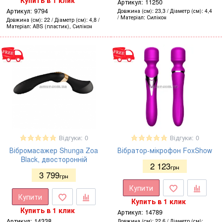
Купить в 1 клик
Артикул:
11250
Артикул:
9794
Довжина (см)
23,3
Діаметр (см)
4,4
Матеріал
Силікон
Довжина (см)
22
Діаметр (см)
4,8
Матеріал
ABS (пластик), Силікон
Відгуки: 0
Відгуки: 0
Вібромасажер Shunga Zoa
Вібратор-мікрофон FoxShow
Black, двосторонній
2 123
грн
3 799
грн
Купити
Купити
Купить в 1 клик
Купить в 1 клик
Артикул:
14789
Артикул:
14338
Довжина (см)
22,6
Діаметр (см)