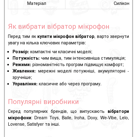
Матеріал
Силікон, A
Як вибрати вібратор мікрофон
Перед тим як
купити мікрофон вібратор
, варто звернути
увагу на кілька ключових параметрів:
Розмір:
компактні чи класичні моделі;
Потужність:
чим вища, тим інтенсивніша стимуляція;
Режими:
різноманітність програм підвищує комфорт;
Живлення:
мережні моделі потужніші, акумуляторні -
зручніше;
Управління:
класичне або через програму.
Популярні виробники
Серед популярних брендів, що випускають
вібратори
мікрофони
: Dream Toys, Baile, Iroha, Doxy, We-Vibe, Lelo,
Lovense, Satisfyer та інші.