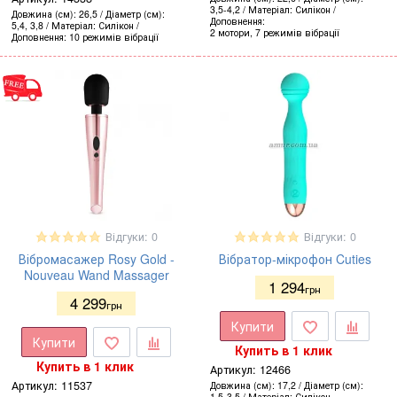
3,5-4,2
Матеріал
Силікон
Довжина (см)
26,5
Діаметр (см)
Доповнення
5,4, 3,8
Матеріал
Силікон
2 мотори, 7 режимів вібрації
Доповнення
10 режимів вібрації
Відгуки: 0
Відгуки: 0
Вібромасажер Rosy Gold -
Вібратор-мікрофон Cuties
Nouveau Wand Massager
1 294
грн
4 299
грн
Купити
Купити
Купить в 1 клик
Купить в 1 клик
Артикул:
12466
Артикул:
11537
Довжина (см)
17,2
Діаметр (см)
1,5-3,5
Матеріал
Силікон