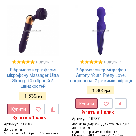
Відгуки: 1
Відгуки: 1
Вібромасажер у формі
Вібромасажер-мікрофон
мікрофону Massager Ultra
Antony-Youth Pretty Love,
Strong, 10 вібрацій 5
нагрівання, 7 режимів вібрації
швидкостей
1 305
грн
1 539
грн
Купити
Купити
Купить в 1 клик
Купить в 1 клик
Артикул:
16787
Артикул:
16813
Довжина (см)
26
Діаметр (см)
4,8
Доповнення
Доповнення
Підігрів, 7 режимів вібрації
5 швидкостей вібрації, 10 режимів
Матеріал
ABS (пластик), Силікон