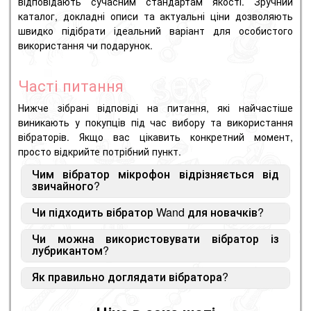
відповідають сучасним стандартам якості. Зручний
каталог, докладні описи та актуальні ціни дозволяють
швидко підібрати ідеальний варіант для особистого
використання чи подарунок.
Часті питання
Нижче зібрані відповіді на питання, які найчастіше
виникають у покупців під час вибору та використання
вібраторів. Якщо вас цікавить конкретний момент,
просто відкрийте потрібний пункт.
Чим вібратор мікрофон відрізняється від
звичайного?
Чи підходить вібратор Wand для новачків?
Головна відмінність — висока потужність та
збільшена голівка, яка забезпечує глибшу та
Чи можна використовувати вібратор із
Так, такі моделі підходять для новачків.
інтенсивну стимуляцію порівняно з класичними
лубрикантом?
Рекомендується починати з мінімальних режимів
моделями.
та поступово збільшувати інтенсивність.
Як правильно доглядати вібратора?
Так, краще використовувати
лубриканти на водній
основі
, щоб забезпечити комфорт та безпеку
Після використання пристрій необхідно очистити
використання.