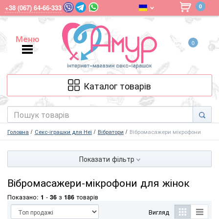
0
+38 (067) 64-66-333
Меню
0
Меню
Каталог товарів
Головна
Секс-іграшки для Неї
Вібратори
Вібромасажери мікрофони
Показати фільтр
Вібромасажери-мікрофони для жінок
Показано:
1
-
36
з
186
товарів
Вигляд