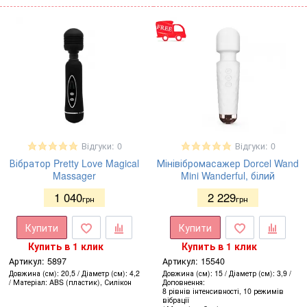
Відгуки: 0
Відгуки: 0
Вібратор Pretty Love Magical
Мінівібромасажер Dorcel Wand
Massager
Mini Wanderful, білий
1 040
2 229
грн
грн
Купити
Купити
Купить в 1 клик
Купить в 1 клик
Артикул:
5897
Артикул:
15540
Довжина (см)
20,5
Діаметр (см)
4,2
Довжина (см)
15
Діаметр (см)
3,9
Матеріал
ABS (пластик), Силікон
Доповнення
8 рівнів інтенсивності, 10 режимів
вібрації