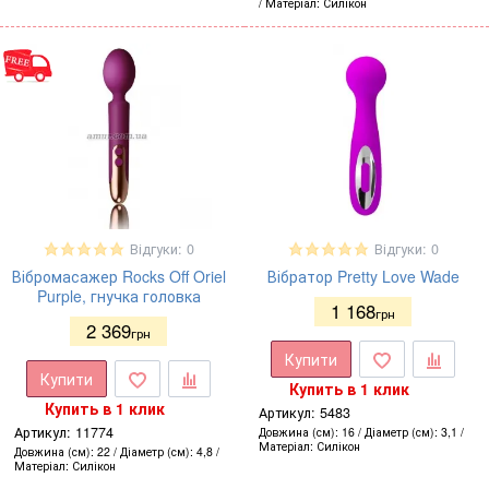
Матеріал
Силікон
Відгуки: 0
Відгуки: 0
Вібромасажер Rocks Off Oriel
Вібратор Pretty Love Wade
Purple, гнучка головка
1 168
грн
2 369
грн
Купити
Купити
Купить в 1 клик
Купить в 1 клик
Артикул:
5483
Артикул:
11774
Довжина (см)
16
Діаметр (см)
3,1
Матеріал
Силікон
Довжина (см)
22
Діаметр (см)
4,8
Матеріал
Силікон