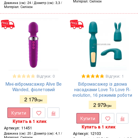
Матеріал
Силікон
Довжина (см)
24
Діаметр (см)
3,3
Матеріал
Силікон
Відгуки: 0
Відгуки: 1
Міні-вібромасажер Alive Be
Вібромасажер із двома
Wanded, фіолетовий
насадками Love To Love R-
evolution, 16 режимів роботи
2 179
грн
2 979
грн
Купити
Купити
Купить в 1 клик
Купить в 1 клик
Артикул:
11451
Артикул:
12103
Довжина (см)
20
Діаметр (см)
4,1
Матеріал
Силікон