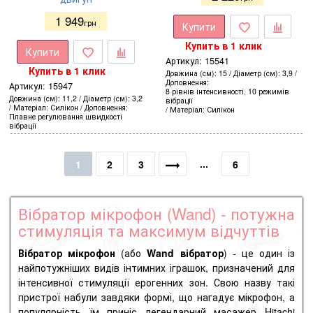
1 949
грн
Купити
Купить в 1 клик
Купити
Артикул:
15541
Купить в 1 клик
Довжина (см)
15
Діаметр (см)
3,9
Доповнення
Артикул:
15947
8 рівнів інтенсивності, 10 режимів
Довжина (см)
11,2
Діаметр (см)
3,2
вібрації
Матеріал
Силікон
Доповнення
Матеріал
Силікон
Плавне регулювання швидкості
вібрації
...
1
2
3
6
Вібратор мікрофон (Wand) - потужна
стимуляція та максимум відчуттів
Вібратор мікрофон
(або
Wand вібратор
) - це один із
найпотужніших видів інтимних іграшок, призначений для
інтенсивної стимуляції ерогенних зон. Свою назву такі
пристрої набули завдяки формі, що нагадує мікрофон, а
популярність їм приніс легендарний масажер Hitachi