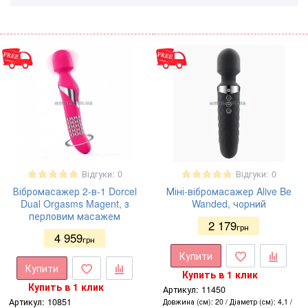
Відгуки: 0
Відгуки: 0
Вібромасажер 2-в-1 Dorcel
Міні-вібромасажер Alive Be
Dual Orgasms Magent, з
Wanded, чорний
перловим масажем
2 179
грн
4 959
грн
Купити
Купити
Купить в 1 клик
Купить в 1 клик
Артикул:
11450
Артикул:
10851
Довжина (см)
20
Діаметр (см)
4,1