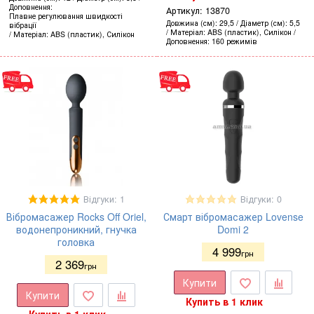
Доповнення
Артикул:
13870
Плавне регулювання швидкості
Довжина (см)
29,5
Діаметр (см)
5,5
вібрації
Матеріал
ABS (пластик), Силікон
Матеріал
ABS (пластик), Силікон
Доповнення
160 режимів
Відгуки: 1
Відгуки: 0
Вібромасажер Rocks Off Oriel,
Смарт вібромасажер Lovense
водонепроникний, гнучка
Domi 2
головка
4 999
грн
2 369
грн
Купити
Купити
Купить в 1 клик