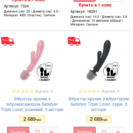
Купить в 1 клик
Артикул:
7324
Артикул:
18291
Довжина (см)
25
Діаметр (см)
4,5
Матеріал
ABS (пластик), Силікон
Довжина (см)
14,2
Діаметр (см)
3,8
Доповнення
10 режимів вібрації
Матеріал
Силікон
Відгуки: 0
Відгуки: 0
Вібратор-кролик з
Вібратор-кролик з вібратором
вібромасажером Satisfyer
Satisfyer Triple Lover, серія, 3
Triple Lover, рожевий, 3 мотори
мотори
2 689
2 689
грн
грн
Купити
Купити