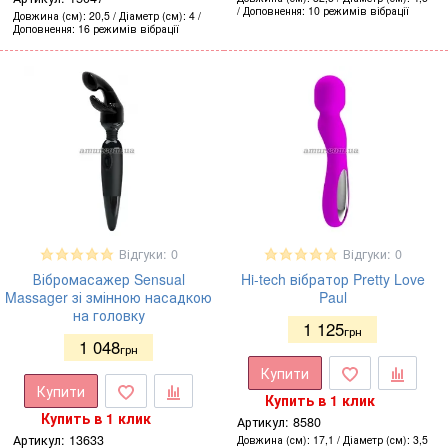
Доповнення
10 режимів вібрації
Довжина (см)
20,5
Діаметр (см)
4
Доповнення
16 режимів вібрації
Відгуки: 0
Відгуки: 0
Вібромасажер Sensual
Hi-tech вібратор Pretty Love
Massager зі змінною насадкою
Paul
на головку
1 125
грн
1 048
грн
Купити
Купити
Купить в 1 клик
Купить в 1 клик
Артикул:
8580
Артикул:
13633
Довжина (см)
17,1
Діаметр (см)
3,5