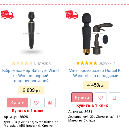
Відгуки: 0
Відгуки: 1
Вібромасажер Satisfyer Wand-
Мінівібромасажер Dorcel Kit
er Woman, чорний,
Wanderful, з насадками
водонепроникний
4 459
грн
2 839
грн
Купити
Купити
Купить в 1 клик
Купить в 1 клик
Артикул:
8631
Артикул:
8826
Довжина (см)
20
Діаметр (см)
4
Матеріал
Силікон
Довжина (см)
34
Діаметр (см)
5,7
Матеріал
ABS (пластик), Силікон