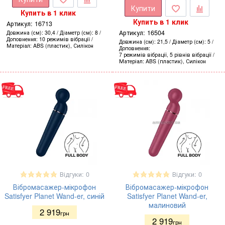
Купити
Купить в 1 клик
Купить в 1 клик
Артикул:
16713
Артикул:
16504
Довжина (см)
30,4
Діаметр (см)
8
Доповнення
10 режимів вібрації
Довжина (см)
21,5
Діаметр (см)
5
Матеріал
ABS (пластик), Силікон
Доповнення
7 режимів вібрації, 5 рівнів вібрації
Матеріал
ABS (пластик), Силікон
Відгуки: 0
Відгуки: 0
Вібромасажер-мікрофон
Вібромасажер-мікрофон
Satisfyer Planet Wand-er, синій
Satisfyer Planet Wand-er,
малиновий
2 919
грн
2 919
грн