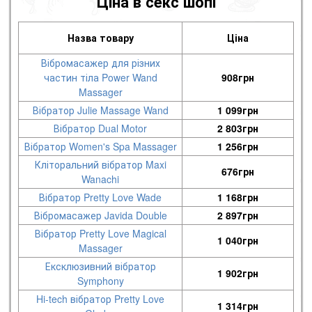
Ціна в секс шопі
теплою водою з м'яким засобом або спеціальним
очисником, висушити та зберігати в чистому місці.
Назва товару
Ціна
Вібромасажер для різних
частин тіла Power Wand
908
грн
Massager
Вібратор Julie Massage Wand
1 099
грн
Вібратор Dual Motor
2 803
грн
Вібратор Women's Spa Massager
1 256
грн
Кліторальний вібратор Maxi
676
грн
Wanachi
Вібратор Pretty Love Wade
1 168
грн
Вібромасажер Javida Double
2 897
грн
Вібратор Pretty Love Magical
1 040
грн
Massager
Ексклюзивний вібратор
1 902
грн
Symphony
Hi-tech вібратор Pretty Love
1 314
грн