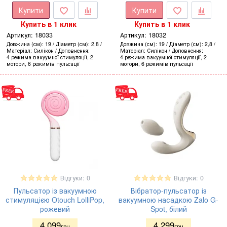
Купити
Купити
Купить в 1 клик
Купить в 1 клик
Артикул:
18033
Артикул:
18032
Довжина (см)
19
Діаметр (см)
2,8
Довжина (см)
19
Діаметр (см)
2,8
Матеріал
Силікон
Доповнення
Матеріал
Силікон
Доповнення
4 режима вакуумної стимуляції, 2
4 режима вакуумної стимуляції, 2
мотори, 6 режимів пульсації
мотори, 6 режимів пульсації
Відгуки: 0
Відгуки: 0
Пульсатор із вакуумною
Вібратор-пульсатор із
стимуляцією Otouch LolliPop,
вакуумною насадкою Zalo G-
рожевий
Spot, білий
4 099
4 299
грн
грн