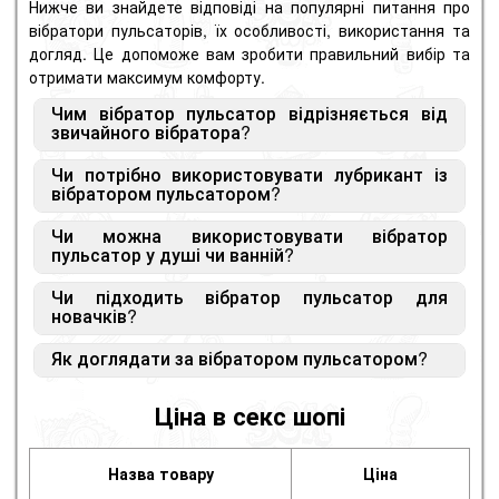
Нижче ви знайдете відповіді на популярні питання про
вібратори пульсаторів, їх особливості, використання та
догляд. Це допоможе вам зробити правильний вибір та
отримати максимум комфорту.
Чим вібратор пульсатор відрізняється від
звичайного вібратора?
Чи потрібно використовувати лубрикант із
Вібратор пульсатор працює за рахунок
вібратором пульсатором?
спрямованих пульсацій чи вакуумної стимуляції, а
не класичної вібрації. Це дозволяє досягти більш
Чи можна використовувати вібратор
Так, використання
лубриканту на водній основі
точкового впливу та інтенсивних відчуттів.
пульсатор у душі чи ванній?
рекомендується. Він підвищує комфорт, покращує
ковзання та робить відчуття м'якшими та
Чи підходить вібратор пульсатор для
Багато моделей мають вологозахист та підходять
приємнішими.
новачків?
для використання в душі або ванній. Перед
використанням необхідно перевірити рівень
Як доглядати за вібратором пульсатором?
Так, такі пристрої підходять для новачків.
захисту пристрою (наприклад, IPX6 або IPX7).
Рекомендується починати з мінімальних режимів
Після використання пристрій необхідно промити
та поступово збільшувати інтенсивність для
Ціна в секс шопі
теплою водою з м'яким
засобом для очищення
комфортної адаптації.
іграшок
, ретельно висушити і зберігати в чистому
місці.
Назва товару
Ціна