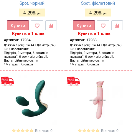
Spot, чорний
Spot, фіолетовий
4 299
4 299
грн
грн
Купити
Купити
Купить в 1 клик
Купить в 1 клик
Артикул:
17284
Артикул:
17283
Довжина (см)
14,44
Діаметр (см)
Довжина (см)
14,44
Діаметр (см)
3,3
Доповнення
3,3
Доповнення
Підігрів, 2 мотори, 6 режимів
Підігрів, 2 мотори, 6 режимів
пульсації, 6 режимів вібрації,
пульсації, 6 режимів вібрації,
Дистанційне керування
Дистанційне керування
Матеріал
Силікон
Матеріал
Силікон
Відгуки: 0
Відгуки: 0