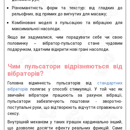
Різноманітність форм та текстур: від гладких до
рельєфних, від прямих до вигнутих для масажу;
Комбіновані моделі з пульсацією та вібрацією для
максимальної насолоди.
Якщо ви задумалися, чим порадувати себе чи свою
половинку – вібратор-пульсатор стане чудовим
подарунком, здатним відкрити нові грані насолоди.
Чим пульсатори відрізняються від
вібраторів?
Головна відмінність пульсаторів від
стандартних
вібраторів
полягає у способі стимуляції. У той час як
звичайні вібратори працюють за рахунок вібрації,
пульсатори забезпечують поштовхи - зворотно-
поступальні рухи, що відтворюють відчуття справжнього
сексу.
Внутрішній механізм у таких іграшок кардинально інший,
що дозволяє досягти ефекту реальних фрикцій. Саме