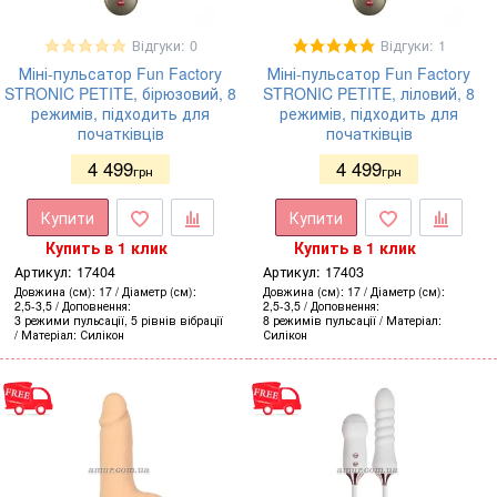
Відгуки: 0
Відгуки: 1
Міні-пульсатор Fun Factory
Міні-пульсатор Fun Factory
STRONIC PETITE, бірюзовий, 8
STRONIC PETITE, ліловий, 8
режимів, підходить для
режимів, підходить для
початківців
початківців
4 499
4 499
грн
грн
Купити
Купити
Купить в 1 клик
Купить в 1 клик
Артикул:
17404
Артикул:
17403
Довжина (см)
17
Діаметр (см)
Довжина (см)
17
Діаметр (см)
2,5-3,5
Доповнення
2,5-3,5
Доповнення
3 режими пульсації, 5 рівнів вібрації
8 режимів пульсації
Матеріал
Матеріал
Силікон
Силікон