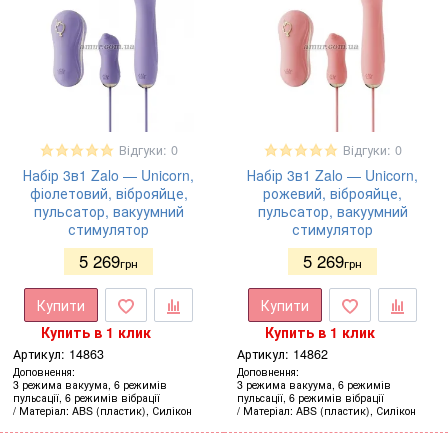
Відгуки: 0
Відгуки: 0
Набір 3в1 Zalo — Unicorn,
Набір 3в1 Zalo — Unicorn,
фіолетовий, віброяйце,
рожевий, віброяйце,
пульсатор, вакуумний
пульсатор, вакуумний
стимулятор
стимулятор
5 269
5 269
грн
грн
Купити
Купити
Купить в 1 клик
Купить в 1 клик
Артикул:
14863
Артикул:
14862
Доповнення
Доповнення
3 режима вакуума, 6 режимів
3 режима вакуума, 6 режимів
пульсації, 6 режимів вібрації
пульсації, 6 режимів вібрації
Матеріал
ABS (пластик), Силікон
Матеріал
ABS (пластик), Силікон