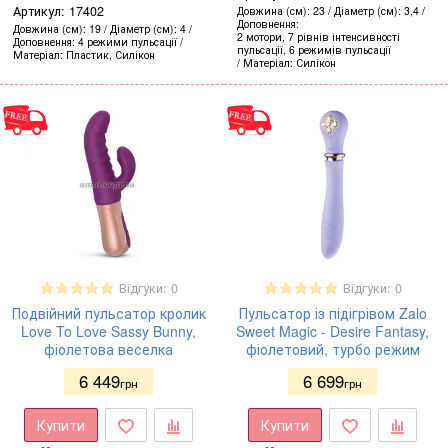
Артикул:
17402
Довжина (см)
23
Діаметр (см)
3,4
Доповнення
Довжина (см)
19
Діаметр (см)
4
2 мотори, 7 рівнів інтенсивності
Доповнення
4 режими пульсації
пульсації, 6 режимів пульсації
Матеріал
Пластик, Силікон
Матеріал
Силікон
Відгуки: 0
Відгуки: 0
Подвійний пульсатор кролик
Пульсатор із підігрівом Zalo
Love To Love Sassy Bunny,
Sweet Magic - Desire Fantasy,
фіолетова веселка
фіолетовий, турбо режим
6 449
6 699
грн
грн
Купити
Купити