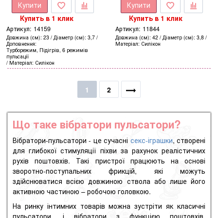
Купити
Купити
Купить в 1 клик
Купить в 1 клик
Артикул:
14159
Артикул:
11844
Довжина (см)
23
Діаметр (см)
3,7
Довжина (см)
42
Діаметр (см)
3,8
Доповнення
Матеріал
Силікон
Турборежим, Підігрів, 6 режимів
пульсації
Матеріал
Силікон
1
2
Що таке вібратори пульсатори?
Вібратори-пульсатори - це сучасні
секс-іграшки
, створені
для глибокої стимуляції піхви за рахунок реалістичних
рухів поштовхів. Такі пристрої працюють на основі
зворотно-поступальних фрикцій, які можуть
здійснюватися всією довжиною ствола або лише його
активною частиною – робочою головкою.
На ринку інтимних товарів можна зустріти як класичні
пульсатори, і вібратори з функцією поштовхів.