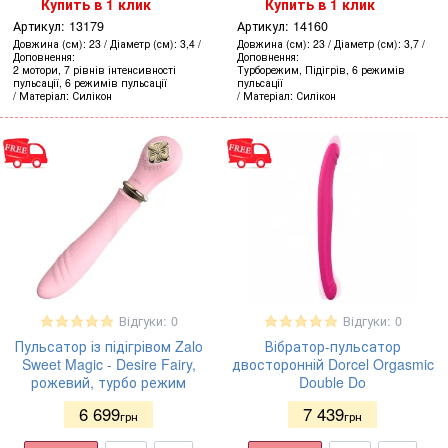
Купить в 1 клик
Купить в 1 клик
Артикул:
13179
Артикул:
14160
Довжина (см)
23
Діаметр (см)
3,4
Довжина (см)
23
Діаметр (см)
3,7
Доповнення
Доповнення
2 мотори, 7 рівнів інтенсивності
Турборежим, Підігрів, 6 режимів
пульсації, 6 режимів пульсації
пульсації
Матеріал
Силікон
Матеріал
Силікон
Відгуки: 0
Відгуки: 0
Пульсатор із підігрівом Zalo
Вібратор-пульсатор
Sweet Magic - Desire Fairy,
двосторонній Dorcel Orgasmic
рожевий, турбо режим
Double Do
6 699
7 439
грн
грн