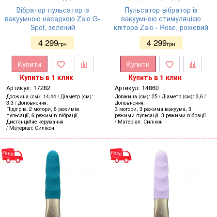
Вібратор-пульсатор із
Пульсатор-вібратор із
вакуумною насадкою Zalo G-
вакуумною стимуляцією
Spot, зелений
клітора Zalo - Rose, рожевий
4 299
4 299
грн
грн
Купити
Купити
Купить в 1 клик
Купить в 1 клик
Артикул:
17282
Артикул:
14860
Довжина (см)
14,44
Діаметр (см)
Довжина (см)
25
Діаметр (см)
3,6
3,3
Доповнення
Доповнення
Підігрів, 2 мотори, 6 режимів
3 мотори, 3 режима вакуума, 3
пульсації, 6 режимів вібрації,
режими пульсації, 3 режими вібрації
Дистанційне керування
Матеріал
Силікон
Матеріал
Силікон