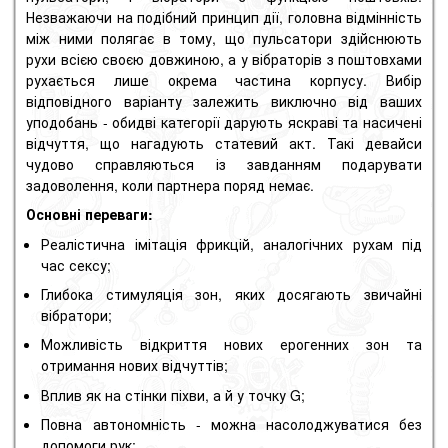
Незважаючи на подібний принцип дії, головна відмінність
між ними полягає в тому, що пульсатори здійснюють
рухи всією своєю довжиною, а у вібраторів з поштовхами
рухається лише окрема частина корпусу. Вибір
відповідного варіанту залежить виключно від ваших
уподобань - обидві категорії дарують яскраві та насичені
відчуття, що нагадують статевий акт. Такі девайси
чудово справляються із завданням подарувати
задоволення, коли партнера поряд немає.
Основні переваги:
Реалістична імітація фрикцій, аналогічних рухам під
час сексу;
Глибока стимуляція зон, яких досягають звичайні
вібратори;
Можливість відкриття нових ерогенних зон та
отримання нових відчуттів;
Вплив як на стінки піхви, а й у точку G;
Повна автономність - можна насолоджуватися без
допомоги рук;