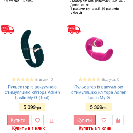
Матеріал
Силікон
Матеріал
ABS (пластик), Силікон
Доповнення
4 режими пульсації, 10 режимів
вібрації
Відгуки: 0
Відгуки: 0
Пульсатор із вакуумною
Пульсатор із вакуумною
стимуляцією клітора Adrien
стимуляцією клітора Adrien
Lastic My G (Teal)
Lastic My G
5 399
5 399
грн
грн
Купити
Купити
Купить в 1 клик
Купить в 1 клик