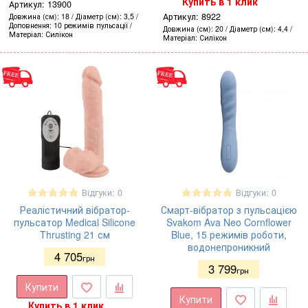
Купить в 1 клик
Артикул:
13900
Артикул:
8922
Довжина (см)
18
Діаметр (см)
3,5
Доповнення
10 режимів пульсації
Довжина (см)
20
Діаметр (см)
4,4
Матеріал
Силікон
Матеріал
Силікон
Відгуки: 0
Відгуки: 0
Реалістичний вібратор-
Смарт-вібратор з пульсацією
пульсатор Medical Silicone
Svakom Ava Neo Cornflower
Thrusting 21 см
Blue, 15 режимів роботи,
водонепроникний
4 705
грн
3 799
грн
Купити
Купити
Купить в 1 клик