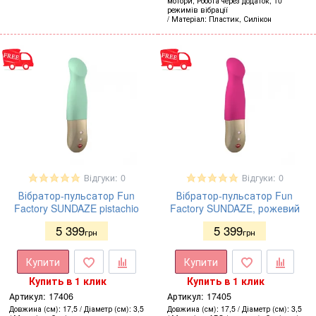
мотори, Робота через додаток, 10
режимів вібрації
Матеріал
Пластик, Силікон
Відгуки: 0
Відгуки: 0
Вібратор-пульсатор Fun
Вібратор-пульсатор Fun
Factory SUNDAZE pistachio
Factory SUNDAZE, рожевий
5 399
5 399
грн
грн
Купити
Купити
Купить в 1 клик
Купить в 1 клик
Артикул:
17406
Артикул:
17405
Довжина (см)
17,5
Діаметр (см)
3,5
Довжина (см)
17,5
Діаметр (см)
3,5