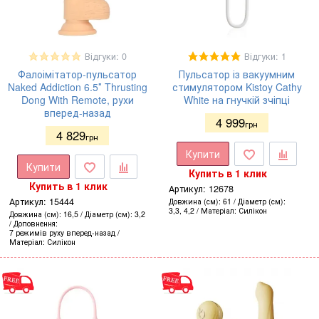
Відгуки: 0
Відгуки: 1
Фалоімітатор-пульсатор
Пульсатор із вакуумним
Naked Addiction 6.5″ Thrusting
стимулятором Kistoy Cathy
Dong With Remote, рухи
White на гнучкій зчіпці
вперед-назад
4 999
грн
4 829
грн
Купити
Купити
Купить в 1 клик
Купить в 1 клик
Артикул:
12678
Артикул:
15444
Довжина (см)
61
Діаметр (см)
3,3, 4,2
Матеріал
Силікон
Довжина (см)
16,5
Діаметр (см)
3,2
Доповнення
7 режимів руху вперед-назад
Матеріал
Силікон