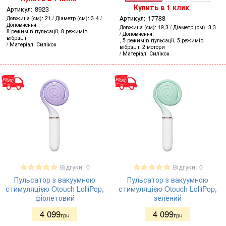
Купить в 1 клик
Артикул:
8923
Артикул:
17788
Довжина (см)
21
Діаметр (см)
3-4
Доповнення
Довжина (см)
19,3
Діаметр (см)
3,3
8 режимів пульсації, 8 режимів
Доповнення
вібрації
, 5 режимів пульсації, 5 режимів
Матеріал
Силікон
вібрації, 2 мотори
Матеріал
Силікон
Відгуки: 0
Відгуки: 0
Пульсатор з вакуумною
Пульсатор з вакуумною
стимуляцією Otouch LolliPop,
стимуляцією Otouch LolliPop,
фіолетовий
зелений
4 099
4 099
грн
грн