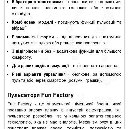
Вібратори з поштовхами
- поштовхи виготовляються
лише певною частиною: головкою або частиною
стовбура.
Комбіновані моделі
- поєднують функції пульсації та
вібрації.
Різноманітні форми
- від класичних до анатомічно
вигнутих, з гладкою або рельєфною поверхнею.
З підігрівом чи без
– додаткова функція для більшого
комфорту.
Для різних видів стимуляції
– вагінальна та анальна.
Різні варіанти управління
- кнопкове, за допомогою
пульта або через смартфон (розумні іграшки).
Пульсатори Fun Factory
Fun Factory - це знаменитий німецький бренд, який
поставив високу планку в індустрії секс-іграшок. Їхні
пульсатори розроблені за унікальною запатентованою
технологією, яка не має аналогів. Механізм руху в цих
пристроях вражає своєю точністю, потужністю та