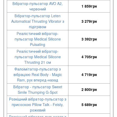
Вібратор-пульсатор AVO A2,
1 859
грн
червоний
Вібратор-пульсатор Leten
Automatical Thrusting Vibrator з
3 279
грн
підігрівом
Реалістичний вібратор-
пульсатор Medical Silicone
3 392
грн
Pulsating
Реалістичний вібратор-
пульсатор Medical Silicone
4 705
грн
Thrusting 21 см
Фалоімітатор-пульсатор з
вібрацією Real Body - Magic
4 719
грн
Ram, рух вперед-назад
Вібратор - пульсатор Sweet
2 800
грн
Smile Thumping G-Spot
Розкішний вібратор-пульсатор з
присоскою Pillow Talk - Feisty,
5 689
грн
рожевий
Розкішний вібратор-пульсатор з