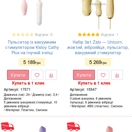
Відгуки: 0
Відгуки: 1
Пульсатор із вакуумним
Набір 3в1 Zalo — Unicorn,
стимулятором Kistoy Cathy
жовтий, віброяйце, пульсатор,
Plus на гнучкій зчіпці
вакуумний стимулятор
5 189
5 269
грн
грн
Купити
Купити
Купить в 1 клик
Купить в 1 клик
Артикул:
17571
Артикул:
15547
Довжина (см)
24
Діаметр (см)
3,4
Доповнення
Доповнення
3 рівня вакуума, 6 режимів
5 режимів вакуумної стимуляції, 10
пульсації, 6 режимів вібрації
режимів вібрації
Матеріал
ABS (пластик), Силікон
Матеріал
Пластик, Силікон