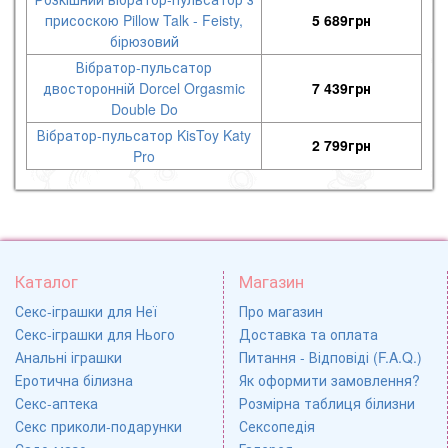
присоскою Pillow Talk - Feisty,
5 689
грн
бірюзовий
Вібратор-пульсатор
двосторонній Dorcel Orgasmic
7 439
грн
Double Do
Вібратор-пульсатор KisToy Katy
2 799
грн
Pro
Каталог
Магазин
Секс-іграшки для Неї
Про магазин
Секс-іграшки для Нього
Доставка та оплата
Анальні іграшки
Питання - Відповіді (F.A.Q.)
Еротична білизна
Як оформити замовлення?
Секс-аптека
Розмірна таблиця білизни
Секс приколи-подарунки
Сексопедія