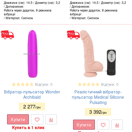
Довжина (см)
14,5
Діаметр (см)
3,2
Довжина (см)
14,5
Діаметр (см)
3,2
Доповнення
Доповнення
Робота через додаток, 8 режимів
Робота через додаток, 8 режимів
вібрації
вібрації
Матеріал
Силікон
Матеріал
Силікон
Відгуки: 0
Відгуки: 0
Вібратор-пульсатор Wonder
Реалістичний вібратор-
Archibald
пульсатор Medical Silicone
Pulsating
2 277
грн
3 392
грн
Купити
Купити
Купить в 1 клик