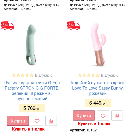
Довжина (см)
21
Діаметр (см)
3,4
Довжина (см)
21
Діаметр (см)
3,4
Матеріал
Силікон
Матеріал
Силікон
Відгуки: 0
Відгуки: 0
Пульсатор для точки G Fun
Подвійний пульсатор кролик
Factory STRONIC G FORTE,
Love To Love Sassy Bunny,
зелений, 8 режимів,
рожевий
суперпотужний
6 449
грн
5 769
грн
Купити
Купити
Купить в 1 клик
Купить в 1 клик
Артикул:
13182