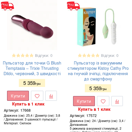
Відгуки: 0
Відгуки: 0
Пульсатор для точки G Blush
Пульсатор із вакуумним
Temptasia – Trixie Thrusting
стимулятором Kistoy Cathy Pro
Dildo, червоний, 3 швидкості
на гнучкій зчіпці, підключення
до смартфону
5 359
грн
5 359
грн
Купити
Купити
Купить в 1 клик
Купить в 1 клик
Артикул:
17668
Артикул:
17572
Довжина (см)
25,4
Діаметр (см)
3,8
Доповнення
3 швикості пульсації
Довжина (см)
24
Діаметр (см)
3,4
Матеріал
Силікон
Доповнення
5 режимів вакуумної стимуляції, 2