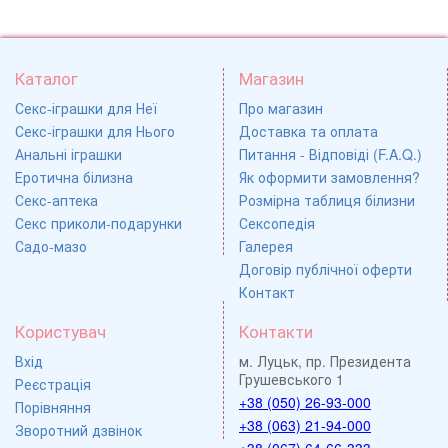
Каталог
Магазин
Секс-іграшки для Неї
Про магазин
Секс-іграшки для Нього
Доставка та оплата
Анальні іграшки
Питання - Відповіді (F.A.Q.)
Еротична білизна
Як оформити замовлення?
Секс-аптека
Розмірна таблиця білизни
Секс приколи-подарунки
Сексопедія
Садо-мазо
Галерея
Договір публічної оферти
Контакт
Користувач
Контакти
Вхід
м. Луцьк, пр. Президента
Грушевського 1
Реєстрація
+38 (050) 26-93-000
Порівняння
+38 (063) 21-94-000
Зворотний дзвінок
+38 (067) 64-66-333