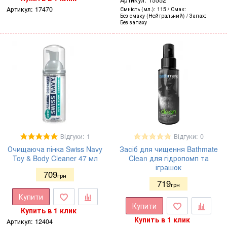
Артикул:
15552
Артикул:
17470
Ємність (мл.)
115
Смак
Без смаку (Нейтральний)
Запах
Без запаху
Відгуки: 1
Відгуки: 0
Очищаюча пінка Swiss Navy
Засіб для чищення Bathmate
Toy & Body Cleaner 47 мл
Clean для гідропомп та
іграшок
709
грн
719
грн
Купити
Купити
Купить в 1 клик
Купить в 1 клик
Артикул:
12404