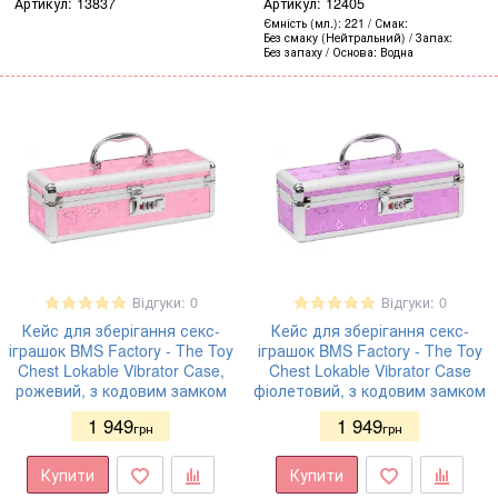
Артикул:
13837
Артикул:
12405
Ємність (мл.)
221
Смак
Без смаку (Нейтральний)
Запах
Без запаху
Основа
Водна
Відгуки: 0
Відгуки: 0
Кейс для зберігання секс-
Кейс для зберігання секс-
іграшок BMS Factory - The Toy
іграшок BMS Factory - The Toy
Chest Lokable Vibrator Case,
Chest Lokable Vibrator Case
рожевий, з кодовим замком
фіолетовий, з кодовим замком
1 949
1 949
грн
грн
Купити
Купити