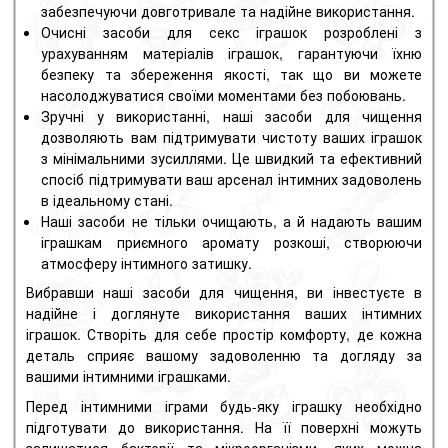
забезпечуючи довготривале та надійне використання.
Очисні засоби для секс іграшок розроблені з
урахуванням матеріалів іграшок, гарантуючи їхню
безпеку та збереження якості, так що ви можете
насолоджуватися своїми моментами без побоювань.
Зручні у використанні, наші засоби для чищення
дозволяють вам підтримувати чистоту ваших іграшок
з мінімальними зусиллями. Це швидкий та ефективний
спосіб підтримувати ваш арсенал інтимних задоволень
в ідеальному стані.
Наші засоби не тільки очищають, а й надають вашим
іграшкам приємного аромату розкоші, створюючи
атмосферу інтимного затишку.
Вибравши наші засоби для чищення, ви інвестуєте в
надійне і доглянуте використання ваших інтимних
іграшок. Створіть для себе простір комфорту, де кожна
деталь сприяє вашому задоволенню та догляду за
вашими інтимними іграшками.
Перед інтимними іграми будь-яку іграшку необхідно
підготувати до використання. На її поверхні можуть
залишатися бактерії та мікроорганізми, яких можна