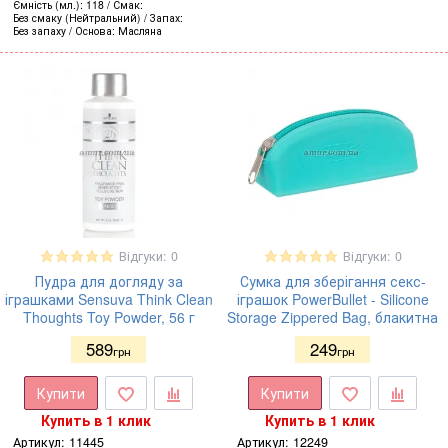
Ємність (мл.)
118
Смак
Без смаку (Нейтральний)
Запах
Без запаху
Основа
Масляна
Відгуки: 0
Відгуки: 0
Пудра для догляду за
Сумка для зберігання секс-
іграшками Sensuva Think Clean
іграшок PowerBullet - Silicone
Thoughts Toy Powder, 56 г
Storage Zippered Bag, блакитна
589
249
грн
грн
Купити
Купити
Купить в 1 клик
Купить в 1 клик
Артикул:
11445
Артикул:
12249