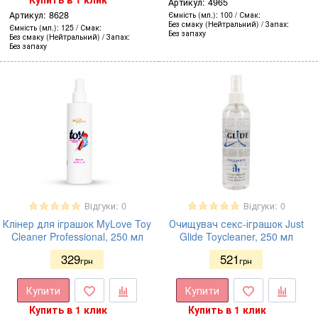
Артикул:
4965
Артикул:
8628
Ємність (мл.)
100
Смак
Без смаку (Нейтральний)
Запах
Ємність (мл.)
125
Смак
Без запаху
Без смаку (Нейтральний)
Запах
Без запаху
Відгуки: 0
Відгуки: 0
Клінер для іграшок MyLove Toy
Очищувач секс-іграшок Just
Cleaner Professional, 250 мл
Glide Toycleaner, 250 мл
329
521
грн
грн
Купити
Купити
Купить в 1 клик
Купить в 1 клик