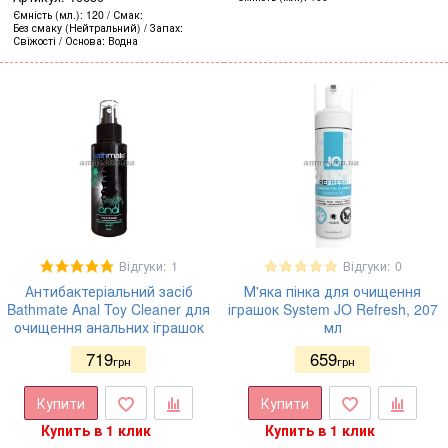
Ємність (мл.)
120
Смак
Без смаку (Нейтральний)
Запах
Свіжості
Основа
Водна
Відгуки: 1
Відгуки: 0
Антибактеріальний засіб
М'яка пінка для очищення
Bathmate Anal Toy Cleaner для
іграшок System JO Refresh, 207
очищення анальних іграшок
мл
719
659
грн
грн
Купити
Купити
Купить в 1 клик
Купить в 1 клик