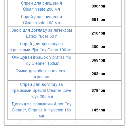
Спрей для очищення
896
грн
Clean'n'safe 200 мл
Спрей для очищення
581
грн
Clean'n'safe 100 мл
Засіб для догляду за латексом
216
грн
Latex-Puder 50 г
Спрей для догляду за
400
грн
іграшками Pjur Toy Clean 100 мл
Очищувач іграшок Vibratissimo
369
грн
Toy Cleaner 150мл
Сумка для зберігання секс
263
грн
іграшок
Спрей для догляду за
іграшками Special Cleaner Love
379
грн
Toys 200 мл
Догляд за іграшками Amor Toy
Cleaner, Organic & Hygienic 150
145
грн
мл