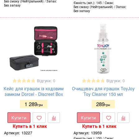
Без смаку (Нейтральний)
Запах
Ємність (мл.)
145
Смак
Без запаху
Без смаку (Нейтральний)
Запах
Без запаху
Відгуки: 0
Відгуки: 0
Кейс для іграшок із кодовим
Очищувач для іграшок ToyJoy
замком Dorcel - Discreet Box
Toy Cleaner 150 мл
1 289
289
грн
грн
Купити
Купити
Купить в 1 клик
Купить в 1 клик
Артикул:
13227
Артикул:
13959
Ємність (мл.)
150
Смак