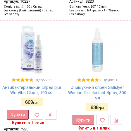
Артикул:
10227
Артикул:
8223
Ємність (мл.)
100
Смак
Ємність (мл.)
207
Смак
Без смаку (Нейтральний)
Запах
Без смаку (Нейтральний)
Запах
Без запаху
Без запаху
Відгуки: 1
Відгуки: 1
Антибактеріальний спрей pjur
Очищуючий спрей Satisfyer
We-Vibe Clean, 100 мл
Woman Disinfectant Spray, 300
мл
669
грн
638
грн
Купити
Купити
Купить в 1 клик
Купить в 1 клик
Артикул:
7925