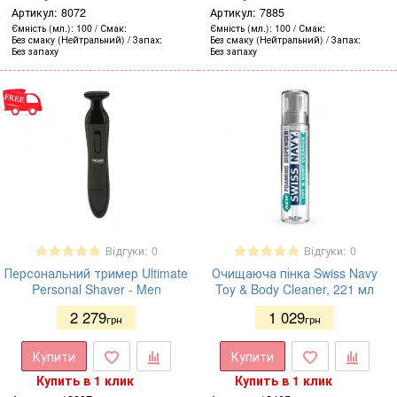
Артикул:
8072
Артикул:
7885
Ємність (мл.)
100
Смак
Ємність (мл.)
100
Смак
Без смаку (Нейтральний)
Запах
Без смаку (Нейтральний)
Запах
Без запаху
Без запаху
Відгуки: 0
Відгуки: 0
Персональний тример Ultimate
Очищаюча пінка Swiss Navy
Personal Shaver - Men
Toy & Body Cleaner, 221 мл
2 279
1 029
грн
грн
Купити
Купити
Купить в 1 клик
Купить в 1 клик