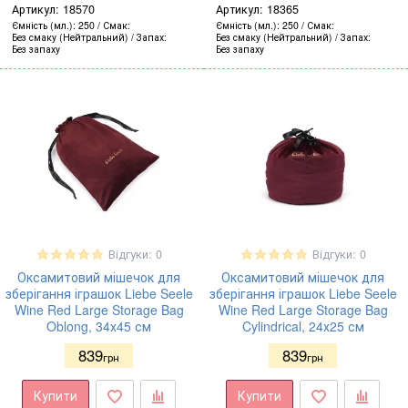
Артикул:
18570
Артикул:
18365
Ємність (мл.)
250
Смак
Ємність (мл.)
250
Смак
Без смаку (Нейтральний)
Запах
Без смаку (Нейтральний)
Запах
Без запаху
Без запаху
Відгуки: 0
Відгуки: 0
Оксамитовий мішечок для
Оксамитовий мішечок для
зберігання іграшок Liebe Seele
зберігання іграшок Liebe Seele
Wine Red Large Storage Bag
Wine Red Large Storage Bag
Oblong, 34х45 см
Cylindrical, 24х25 см
839
839
грн
грн
Купити
Купити