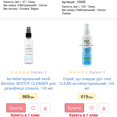
Артикул:
10095
Ємність (мл.)
47
Смак
Без смаку (Нейтральний)
Запах
Ємність (мл.)
100
Смак
Без запаху
Основа
Водна
Без смаку (Нейтральний)
Запах
Лимон
Відгуки: 0
Відгуки: 0
Антибактеріальний засіб
Спрей, що очищає pjur med
MixGliss SEXTOY CLEANER для
CLEAN антибактеріальний, 100
дезінфекції іграшок, 100 мл
мл
869
619
грн
грн
Купити
Купити
Купить в 1 клик
Купить в 1 клик