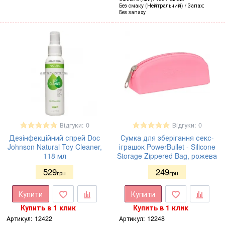
Без смаку (Нейтральний)
Запах
Без запаху
Відгуки: 0
Відгуки: 0
Дезінфекційний спрей Doc
Сумка для зберігання секс-
Johnson Natural Toy Cleaner,
іграшок PowerBullet - Silicone
118 мл
Storage Zippered Bag, рожева
529
249
грн
грн
Купити
Купити
Купить в 1 клик
Купить в 1 клик
Артикул:
12422
Артикул:
12248