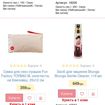
Артикул:
18206
Ємність (мл.)
100
Смак
Без смаку (Нейтральний)
Запах
Ємність (мл.)
300
Смак
Без запаху
Без смаку (Нейтральний)
Запах
Без запаху
Відгуки: 0
Відгуки: 0
Сумка для секс-іграшок Fun
Засіб для чищення Shunga
Factory TOYBAG M, золотиста,
Shunga Gentle Cleaner, 115 мл
на блискавці, 25x12 см
649
грн
359
грн
Купити
Купити
Купить в 1 клик
Купить в 1 клик