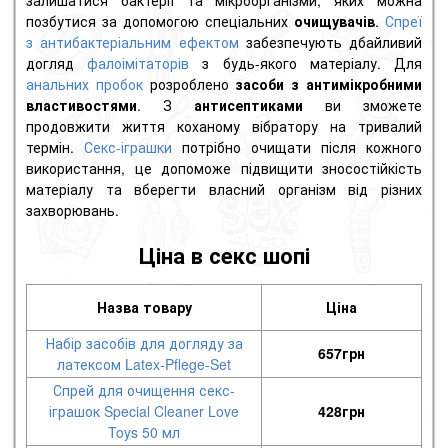
позбутися за допомогою спеціальних
очищувачів
.
Спреї
з антибактеріальним ефектом
забезпечують дбайливий
догляд
фалоімітаторів
з будь-якого матеріалу. Для
анальних пробок
розроблено
засоби з антимікробними
властивостями
. З
антисептиками
ви зможете
продовжити життя коханому вібратору на тривалий
термін.
Секс-іграшки
потрібно очищати після кожного
використання, це допоможе підвищити зносостійкість
матеріалу та вберегти власний організм від різних
захворювань.
Ціна в секс шопі
Назва товару
Ціна
Набір засобів для догляду за
657
грн
латексом Latex-Pflege-Set
Спрей для очищення секс-
іграшок Special Cleaner Love
428
грн
Toys 50 мл