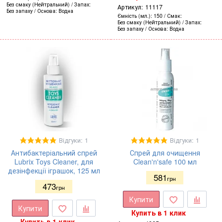
Без смаку (Нейтральний)
Запах
Артикул:
11117
Без запаху
Основа
Водна
Ємність (мл.)
150
Смак
Без смаку (Нейтральний)
Запах
Без запаху
Основа
Водна
Відгуки: 1
Відгуки: 1
Антибактеріальний спрей
Спрей для очищення
Lubrix Toys Cleaner, для
Clean'n'safe 100 мл
дезінфекції іграшок, 125 мл
581
грн
473
грн
Купити
Купити
Купить в 1 клик
Купить в 1 клик