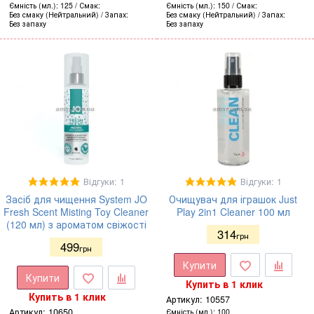
Ємність (мл.)
125
Смак
Ємність (мл.)
150
Смак
Без смаку (Нейтральний)
Запах
Без смаку (Нейтральний)
Запах
Без запаху
Без запаху
Відгуки: 1
Відгуки: 1
Засіб для чищення System JO
Очищувач для іграшок Just
Fresh Scent Misting Toy Cleaner
Play 2in1 Cleaner 100 мл
(120 мл) з ароматом свіжості
314
грн
499
грн
Купити
Купити
Купить в 1 клик
Купить в 1 клик
Артикул:
10557
Артикул:
10650
Ємність (мл.)
100