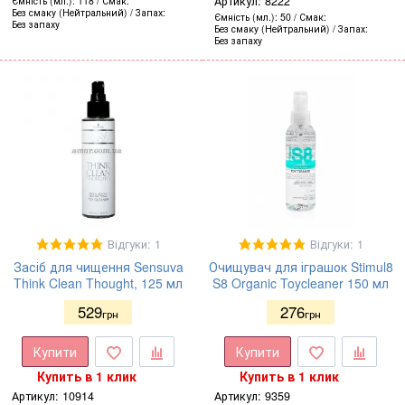
Артикул:
8222
Ємність (мл.)
118
Смак
Без смаку (Нейтральний)
Запах
Ємність (мл.)
50
Смак
Без запаху
Без смаку (Нейтральний)
Запах
Без запаху
Відгуки: 1
Відгуки: 1
Засіб для чищення Sensuva
Очищувач для іграшок Stimul8
Think Clean Thought, 125 мл
S8 Organic Toycleaner 150 мл
529
276
грн
грн
Купити
Купити
Купить в 1 клик
Купить в 1 клик
Артикул:
10914
Артикул:
9359