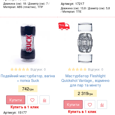
Артикул:
17217
Довжина (см)
18
Діаметр (см)
7
Матеріал
ABS (пластик), ТПР
Довжина (см)
13,8
Діаметр (см)
5,8
Матеріал
ТПЕ
Відгуки: 0
Відгуки: 0
Подвійний мастурбатор, вагіна
Мастурбатор Fleshlight
+ попка Suck
Quickshot Vantage,, відмінно
для пар та мінету
742
грн
2 319
грн
Купити
Купити
Купить в 1 клик
Купить в 1 клик
Артикул:
15177