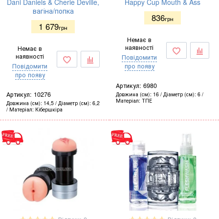
Dani Daniels & Cherie Deville,
Happy Cup Mouth & Ass
вагіна/попка
836
грн
1 679
грн
Немає в
наявності
Немає в
наявності
Повідомити
Повідомити
про появу
про появу
Артикул:
6980
Артикул:
10276
Довжина (см)
16
Діаметр (см)
6
Матеріал
ТПЕ
Довжина (см)
14,5
Діаметр (см)
6,2
Матеріал
Кібершкіра