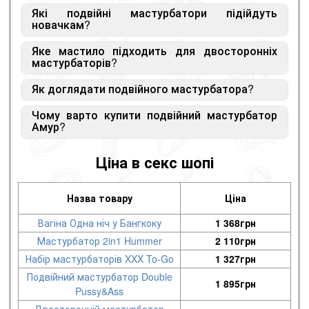
Які подвійні мастурбатори підійдуть
Це чоловічий інтимний аксесуар з двома входами,
новачкам?
що відрізняються формою та внутрішньою
текстурою.
Яке мастило підходить для двосторонніх
Початківцям рекомендується звернути увагу на
мастурбаторів?
компактні моделі з помірним внутрішнім рельєфом.
Як доглядати подвійного мастурбатора?
Для більшості моделей підходять
лубриканти на
водній основі
, безпечні для TPE та еластомерів.
Чому варто купити подвійний мастурбатор
Після використання виріб необхідно промити,
Амур?
висушити та зберігати в чистому місці згідно з
інструкцією виробника.
Ви можете порівняти характеристики моделей,
Ціна в секс шопі
вибрати відповідний варіант та оформити
замовлення з конфіденційною доставкою по
Україні. Тільки у нас супер швидка доставка;)
Назва товару
Ціна
Вагіна Одна ніч у Бангкоку
1 368
грн
Мастурбатор 2in1 Hummer
2 110
грн
Набір мастурбаторів XXX To-Go
1 327
грн
Подвійний мастурбатор Double
1 895
грн
Pussy&Ass
Двосторонній мастурбатор