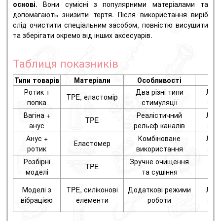
основі
. Вони сумісні з популярними матеріалами та
допомагають знизити тертя. Після використання виріб
слід очистити спеціальним засобом, повністю висушити
та зберігати окремо від інших аксесуарів.
Таблиця показників
Типи товарів
Матеріали
Особливості
Су
Ротик +
Два різні типи
Лубр
TPE, еластомір
попка
стимуляції
вод
Вагіна +
Реалістичний
Лубр
TPE
анус
рельєф каналів
вод
Анус +
Комбіноване
Лубр
Еластомер
ротик
використання
вод
Розбірні
Зручне очищення
За
TPE
моделі
та сушіння
д
Моделі з
TPE, силіконові
Додаткові режими
Лубр
вібрацією
елементи
роботи
вод