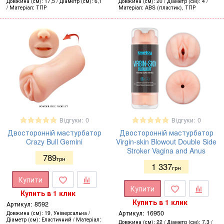
Довжина (см)
17,5
Діаметр (см)
6,1
Довжина (см)
20
Діаметр (см)
4
Матеріал
ТПР
Матеріал
ABS (пластик), ТПР
Відгуки: 0
Відгуки: 0
Двосторонній мастурбатор
Двосторонній мастурбатор
Crazy Bull Gemini
Virgin-skin Blowout Double Side
Stroker Vagina and Anus
789
грн
1 337
грн
Купити
Купити
Купить в 1 клик
Купить в 1 клик
Артикул:
8592
Артикул:
16950
Довжина (см)
19, Універсальна
Діаметр (см)
Еластичний
Матеріал
Довжина (см)
22
Діаметр (см)
7,3