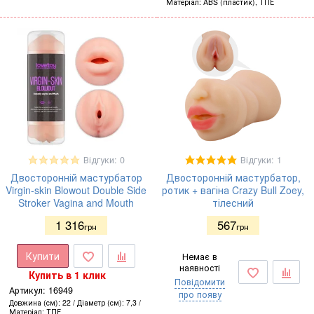
Матеріал
ABS (пластик), ТПЕ
Відгуки: 0
Відгуки: 1
Двосторонній мастурбатор
Двосторонній мастурбатор,
Virgin-skin Blowout Double Side
ротик + вагіна Crazy Bull Zoey,
Stroker Vagina and Mouth
тілесний
1 316
567
грн
грн
Купити
Немає в
наявності
Купить в 1 клик
Повідомити
Артикул:
16949
про появу
Довжина (см)
22
Діаметр (см)
7,3
Матеріал
ТПЕ