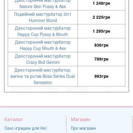
1 248
грн
Nature Skin Pussy & Ass
Подвійний мастурбатор 2in1
2 225
грн
Hummer Mund
Двосторонній мастурбатор
1 295
грн
Happy Cup Pussy & Mouth
Двосторонній мастурбатор
836
грн
Happy Cup Mouth & Ass
Двосторонній мастурбатор
789
грн
Crazy Bull Gemini
Двосторонній мастурбатор,
вагіна та ротик Boss Series Dual
993
грн
Sensation
Каталог
Магазин
Секс-іграшки для Неї
Про магазин