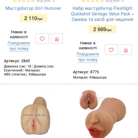
Відгуки: 0
Відгуки: 0
Мастурбатор 2in1 Hummer
Набір мастурбатор Fleshlight
Quickshot Vantage Value Pack +
2 110
грн
Смазка та засіб для чищення
2 669
грн
Немає в
наявності
Повідомити
Немає в
наявності
про появу
Повідомити
про появу
Артикул:
2845
Довжина (см)
18
Діаметр (см)
Еластичний
Матеріал
Артикул:
8775
ABS (пластик), Кібершкіра
Матеріал
Кібершкіра