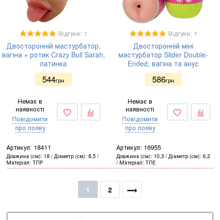
Відгуки: 1
Відгуки: 1
Двосторонній мастурбатор,
Двосторонній міні
вагіна + ротик Crazy Bull Sarah,
мастурбатор Slider Double-
латинка
Ended, вагіна та анус
544
586
грн
грн
Немає в
Немає в
наявності
наявності
Повідомити
Повідомити
про появу
про появу
Артикул:
18411
Артикул:
16955
Довжина (см)
18
Діаметр (см)
8,5
Довжина (см)
10,3
Діаметр (см)
6,2
Матеріал
ТПР
Матеріал
ТПЕ
1
2