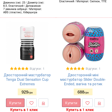
Еластичний
Матеріал
Силікон, ТПЕ
Довжина (см)
23
Діаметр (см)
8,5, Еластичний
Доповнення
7 режимів вібрації
Матеріал
ABS (пластик), Кібершкіра
Відгуки: 1
Відгуки: 1
Двосторонній мастурбатор
Двосторонній міні
Tenga Dual Sensation Cup
мастурбатор Slider Double-
Extremes
Ended, вагіна та ротик
929
688
грн
грн
Купити
Купити
Купить в 1 клик
Купить в 1 клик