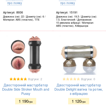
про появу
про появу
Артикул:
8936
Артикул:
15191
Довжина (см)
22
Діаметр (см)
6
Довжина (см)
19,5
Діаметр (см)
Матеріал
ABS (пластик), ТПЕ
7,5, Еластичний
Доповнення
10 режимів вібрації
Матеріал
ABS (пластик), Кібершкіра
Відгуки: 2
Відгуки: 0
Двосторонній мастурбатор
Двосторонній мастурбатор
Double Side Stroker Mouth and
Double Delight вагіна та ротик,
Pussy
з вібрацією
1 190
1 120
грн
грн