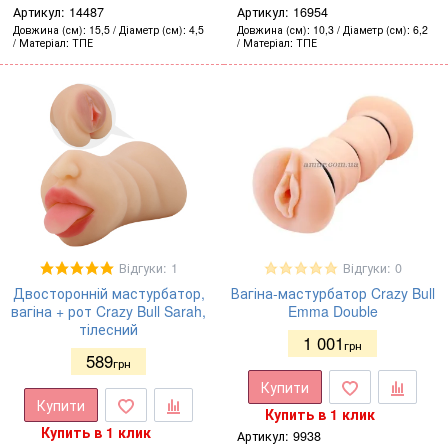
Артикул:
14487
Артикул:
16954
Довжина (см)
15,5
Діаметр (см)
4,5
Довжина (см)
10,3
Діаметр (см)
6,2
Матеріал
ТПЕ
Матеріал
ТПЕ
Відгуки: 1
Відгуки: 0
Двосторонній мастурбатор,
Вагіна-мастурбатор Crazy Bull
вагіна + рот Crazy Bull Sarah,
Emma Double
тілесний
1 001
грн
589
грн
Купити
Купити
Купить в 1 клик
Купить в 1 клик
Артикул:
9938