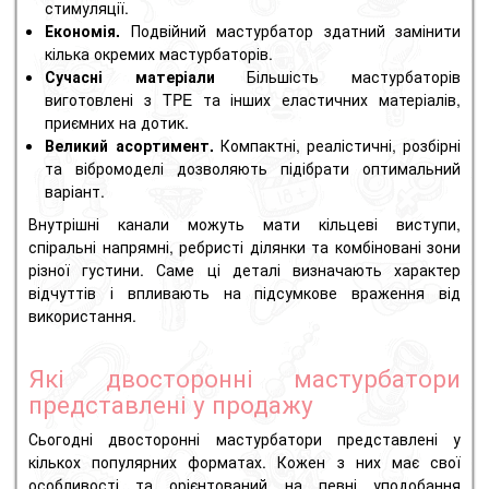
стимуляції.
Економія.
Подвійний мастурбатор здатний замінити
кілька окремих мастурбаторів.
Сучасні матеріали
Більшість мастурбаторів
виготовлені з TPE та інших еластичних матеріалів,
приємних на дотик.
Великий асортимент.
Компактні, реалістичні, розбірні
та вібромоделі дозволяють підібрати оптимальний
варіант.
Внутрішні канали можуть мати кільцеві виступи,
спіральні напрямні, ребристі ділянки та комбіновані зони
різної густини. Саме ці деталі визначають характер
відчуттів і впливають на підсумкове враження від
використання.
Які двосторонні мастурбатори
представлені у продажу
Сьогодні двосторонні мастурбатори представлені у
кількох популярних форматах. Кожен з них має свої
особливості та орієнтований на певні уподобання