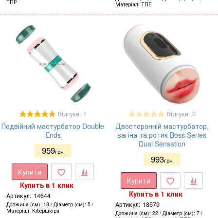
ТПР
Матеріал
ТПЕ
Відгуки: 1
Відгуки: 0
Подвійний мастурбатор Double
Двосторонній мастурбатор,
Ends
вагіна та ротик Boss Series
Dual Sensation
959
грн
993
грн
Купити
Купити
Купить в 1 клик
Купить в 1 клик
Артикул:
14644
Артикул:
18579
Довжина (см)
18
Діаметр (см)
5
Матеріал
Кібершкіра
Довжина (см)
22
Діаметр (см)
7