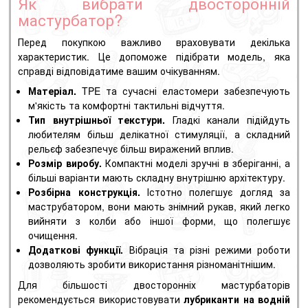
Як вибрати двосторонній
мастурбатор?
Перед покупкою важливо враховувати декілька
характеристик. Це допоможе підібрати модель, яка
справді відповідатиме вашим очікуванням.
Матеріал.
TPE та сучасні еластомери забезпечують
м'якість та комфортні тактильні відчуття.
Тип внутрішньої текстури.
Гладкі канали підійдуть
любителям більш делікатної стимуляції, а складний
рельєф забезпечує більш виражений вплив.
Розмір виробу.
Компактні моделі зручні в зберіганні, а
більші варіанти мають складну внутрішню архітектуру.
Розбірна конструкція.
Істотно полегшує догляд за
маструбатором, вони мають знімний рукав, який легко
вийняти з колби або іншої форми, що полегшує
очищення.
Додаткові функції.
Вібрація та різні режими роботи
дозволяють зробити використання різноманітнішим.
Для більшості двосторонніх мастурбаторів
рекомендується використовувати
лубриканти на водній