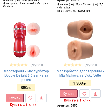
Артикул:
15951
Діаметр (см)
Еластичний
Матеріал
Довжина (см)
22,4
Діаметр (см)
7,5
Силікон
Матеріал
ABS (пластик), Кібершкіра
Відгуки: 0
Відгуки: 0
Двосторонній мастурбатор
Мастурбатор двосторонній -
Double Delight 3.0 вагіна та
Mia Malkova та Vicky Vette
ротик
1 969
грн
880
грн
Купити
Купити
Купить в 1 клик
Купить в 1 клик
Артикул:
9455