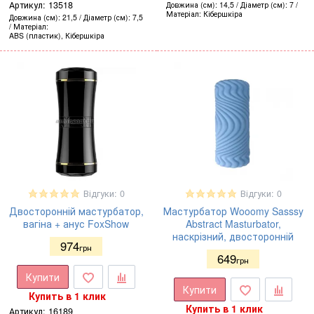
Артикул:
13518
Довжина (см)
14,5
Діаметр (см)
7
Матеріал
Кібершкіра
Довжина (см)
21,5
Діаметр (см)
7,5
Матеріал
ABS (пластик), Кібершкіра
Відгуки: 0
Відгуки: 0
Двосторонній мастурбатор,
Мастурбатор Wooomy Sasssy
вагіна + анус FoxShow
Abstract Masturbator,
наскрізний, двосторонній
974
грн
649
грн
Купити
Купити
Купить в 1 клик
Купить в 1 клик
Артикул:
16189