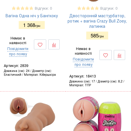
Відгуки: 0
Відгуки: 0
Вагіна Одна ніч у Бангкоку
Двосторонній мастурбатор,
ротик + вагіна Crazy Bull Zoey,
1 368
грн
латинка
585
грн
Немає в
наявності
Повідомити
Немає в
наявності
про появу
Повідомити
про появу
Артикул:
2839
Довжина (см)
24
Діаметр (см)
Еластичний
Матеріал
Кібершкіра
Артикул:
18413
Довжина (см)
17
Діаметр (см)
8,2
Матеріал
ТПР