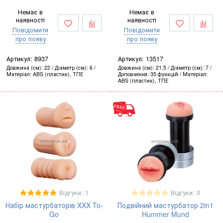
Немає в
Немає в
наявності
наявності
Повідомити
Повідомити
про появу
про появу
Артикул:
8937
Артикул:
13517
Довжина (см)
22
Діаметр (см)
6
Довжина (см)
21,5
Діаметр (см)
7
Матеріал
ABS (пластик), ТПЕ
Доповнення
35 функцій
Матеріал
ABS (пластик), ТПЕ
Відгуки: 1
Відгуки: 0
Набір мастурбаторів XXX To-
Подвійний мастурбатор 2in1
Go
Hummer Mund