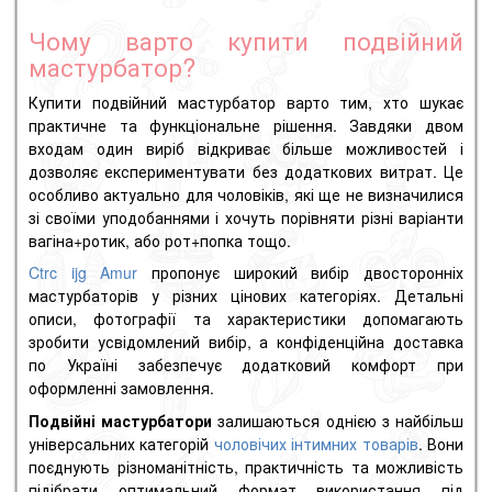
Чому варто купити подвійний
мастурбатор?
Купити подвійний мастурбатор варто тим, хто шукає
практичне та функціональне рішення. Завдяки двом
входам один виріб відкриває більше можливостей і
дозволяє експериментувати без додаткових витрат. Це
особливо актуально для чоловіків, які ще не визначилися
зі своїми уподобаннями і хочуть порівняти різні варіанти
вагіна+ротик, або рот+попка тощо.
Ctrc ijg Amur
пропонує широкий вибір двосторонніх
мастурбаторів у різних цінових категоріях. Детальні
описи, фотографії та характеристики допомагають
зробити усвідомлений вибір, а конфіденційна доставка
по Україні забезпечує додатковий комфорт при
оформленні замовлення.
Подвійні мастурбатори
залишаються однією з найбільш
універсальних категорій
чоловічих інтимних товарів
. Вони
поєднують різноманітність, практичність та можливість
підібрати оптимальний формат використання під