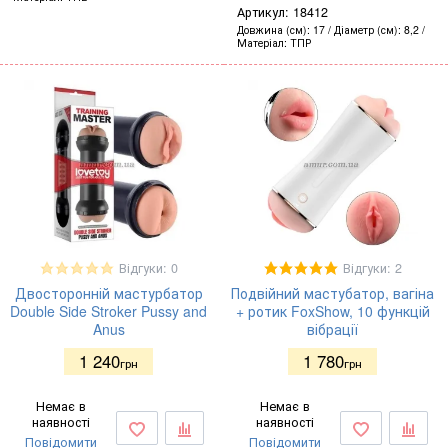
Артикул:
18412
Довжина (см)
17
Діаметр (см)
8,2
Матеріал
ТПР
Відгуки: 0
Відгуки: 2
Двосторонній мастурбатор
Подвійний мастубатор, вагіна
Double Side Stroker Pussy and
+ ротик FoxShow, 10 функцій
Anus
вібрації
1 240
1 780
грн
грн
Немає в
Немає в
наявності
наявності
Повідомити
Повідомити