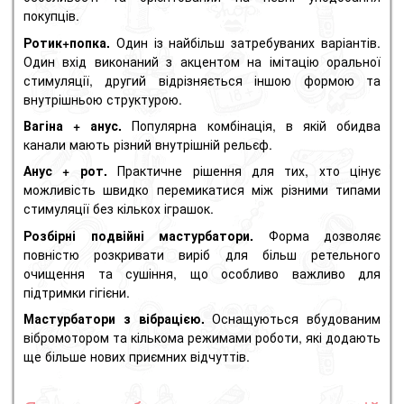
покупців.
Ротик+попка.
Один із найбільш затребуваних варіантів.
Один вхід виконаний з акцентом на імітацію оральної
стимуляції, другий відрізняється іншою формою та
внутрішньою структурою.
Вагіна + анус.
Популярна комбінація, в якій обидва
канали мають різний внутрішній рельєф.
Анус + рот.
Практичне рішення для тих, хто цінує
можливість швидко перемикатися між різними типами
стимуляції без кількох іграшок.
Розбірні подвійні мастурбатори.
Форма дозволяє
повністю розкривати виріб для більш ретельного
очищення та сушіння, що особливо важливо для
підтримки гігієни.
Мастурбатори з вібрацією.
Оснащуються вбудованим
вібромотором та кількома режимами роботи, які додають
ще більше нових приємних відчуттів.