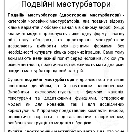
Подвійні мастурбатори
Подвійні мастурбатори (двосторонні мастурбатори)
-
категорія чоловічих мастурбаторів, яка поєднує відразу
кілька варіантів любовних каналів в одному виробі. Якщо
класичні моделі пропонують лише одну форму - вагіну
або попу або рот, то двосторонні мастурбатори
дозволяють вибирати між різними формами без
необхідності купувати кілька окремих іграшок. Саме тому
вони мають величезний попит серед чоловіків, які хочуть
різноманітності, практичність і можливість мати два різні
входи в мастурбатор під свій настрій.
Сучасні
подвійні мастурбатори
відрізняються не лише
зовнішнім дизайном, а й внутрішнім наповненням.
Виробники експериментують з формою каналів,
текстурами та додатковими функціями, створюючи
моделі як для новачків, так і для досвідчених
користувачів. У продажу представлені компактні вироби,
реалістичні варіанти з деталізованим оформленням,
розбірні конструкції та моделі з вібрацією.
Купити двосторонній мастурбатор
варто тим, хто хоче