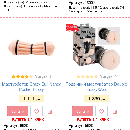
Артикул:
10337
Довжина (см)
Універсальна
Діаметр (см)
Еластичний
Матеріал
Довжина (см)
11,5
Діаметр (см)
7,6
ТПЕ
Матеріал
Кібершкіра
Відгуки: 1
Відгуки: 0
Мастурбатор Crazy Bull Nancy
Подвійний мастурбатор Double
Pocket Pussy
Pussy&Ass
1 111
1 895
грн
грн
Купити
Купити
Купить в 1 клик
Купить в 1 клик
Артикул:
9920
Артикул:
5920