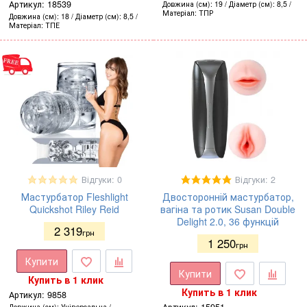
Артикул:
18539
Довжина (см)
19
Діаметр (см)
8,5
Матеріал
ТПР
Довжина (см)
18
Діаметр (см)
8,5
Матеріал
ТПЕ
Відгуки: 0
Відгуки: 2
Мастурбатор Fleshlight
Двосторонній мастурбатор,
Quickshot Riley Reid
вагіна та ротик Susan Double
Delight 2.0, 36 функцій
2 319
грн
1 250
грн
Купити
Купити
Купить в 1 клик
Купить в 1 клик
Артикул:
9858
Довжина (см)
Універсальна