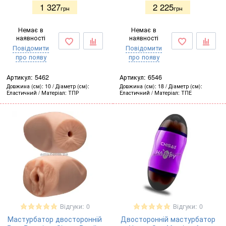
1 327
2 225
грн
грн
Немає в
Немає в
наявності
наявності
Повідомити
Повідомити
про появу
про появу
Артикул:
5462
Артикул:
6546
Довжина (см)
10
Діаметр (см)
Довжина (см)
18
Діаметр (см)
Еластичний
Матеріал
ТПР
Еластичний
Матеріал
ТПЕ
Відгуки: 0
Відгуки: 0
Мастурбатор двосторонній
Двосторонній мастурбатор