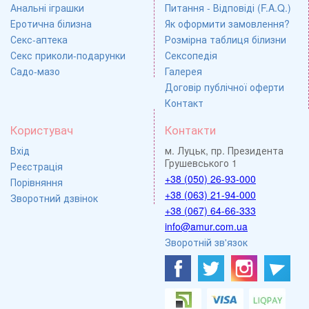
Анальні іграшки
Питання - Відповіді (F.A.Q.)
Еротична білизна
Як оформити замовлення?
Секс-аптека
Розмірна таблиця білизни
Секс приколи-подарунки
Сексопедія
Садо-мазо
Галерея
Договір публічної оферти
Контакт
Користувач
Контакти
Вхід
м. Луцьк, пр. Президента
Грушевського 1
Реєстрація
+38 (050) 26-93-000
Порівняння
+38 (063) 21-94-000
Зворотний дзвінок
+38 (067) 64-66-333
info@amur.com.ua
Зворотній зв'язок