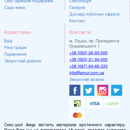
Секс приколи-подарунки
Сексопедія
Садо-мазо
Галерея
Договір публічної оферти
Контакт
Користувач
Контакти
Вхід
м. Луцьк, пр. Президента
Грушевського 1
Реєстрація
+38 (050) 26-93-000
Порівняння
+38 (063) 21-94-000
Зворотний дзвінок
+38 (067) 64-66-333
info@amur.com.ua
Зворотній зв'язок
Секс-шоп Амур містить матеріали еротичного характеру.
Якщо Вам ще не виповнилося 18 років, просимо залишити