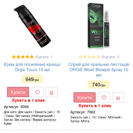
Відгуки: 1
Відгуки: 0
Крем для посилення ерекції
Спрей для оральних пестощів
Orgie Touro 15 мл
ORGIE Wow! Blowjob Spray 10
мл
649
грн
740
грн
Купити
Купити
Купить в 1 клик
Купить в 1 клик
Артикул:
9394
Артикул:
7662
Для кого
Для нього
Ємність (мл.)
15
Смак
Без смаку (Нейтральний)
Ємність (мл.)
10
Смак
М'ятний
Запах
Без запаху
Форма випуску
Запах
М'ята
Крем