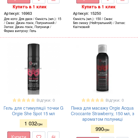
Купить в 1 клик
Купить в 1 клик
Артикул:
16963
Артикул:
15250
Для кого
Для двох
Ємність (мл.)
15
Ємність (мл.)
150
Смак
Смак
Джин-тонік, Полуничний
Без смаку (Нейтральний)
Запах
Запах
Джин-тонік, Полуниця
Квітковий
Форма випуску
Гель
Відгуки: 0
Відгуки: 0
Гель для стимуляції точки G
Пінка для масажу Orgie Acqua
Orgie She Spot 15 мл
Croccante Strawberry, 150 мл, з
ароматом полуниці
1 032
грн
990
грн
Купити