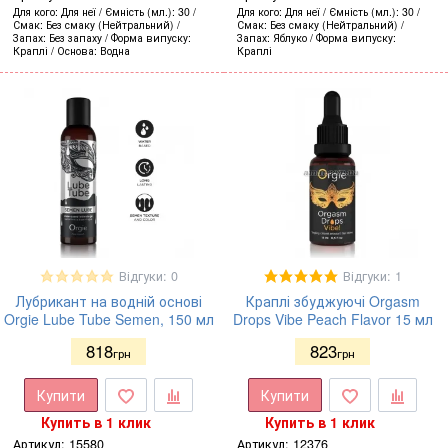
Для кого
Для неї
Ємність (мл.)
30
Для кого
Для неї
Ємність (мл.)
30
Смак
Без смаку (Нейтральний)
Смак
Без смаку (Нейтральний)
Запах
Без запаху
Форма випуску
Запах
Яблуко
Форма випуску
Краплі
Основа
Водна
Краплі
Відгуки: 0
Відгуки: 1
Лубрикант на водній основі
Краплі збуджуючі Orgasm
Orgie Lube Tube Semen, 150 мл
Drops Vibe Peach Flavor 15 мл
818
823
грн
грн
Купити
Купити
Купить в 1 клик
Купить в 1 клик
Артикул:
15580
Артикул:
12376