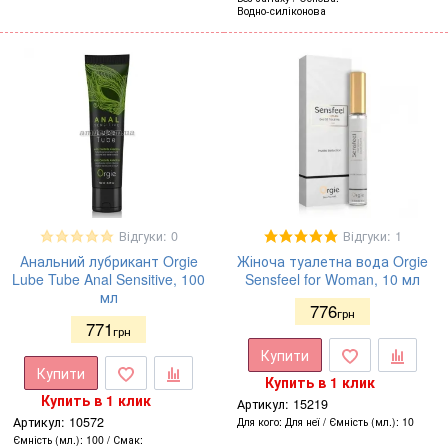
Водно-силіконова
Відгуки: 0
Відгуки: 1
Анальний лубрикант Orgie
Жіноча туалетна вода Orgie
Lube Tube Anal Sensitive, 100
Sensfeel for Woman, 10 мл
мл
776
грн
771
грн
Купити
Купити
Купить в 1 клик
Купить в 1 клик
Артикул:
15219
Артикул:
10572
Для кого
Для неї
Ємність (мл.)
10
Ємність (мл.)
100
Смак