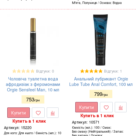
М'ята, Полуниця
Основа
Водна
Відгуки: 0
Відгуки: 1
Чоловіча туалетна вода
Анальний лубрикант Orgie
афродизіак з феромонами
Lube Tube Anal Comfort, 100 мл
Orgie Sensfeel Man, 10 мл
799
грн
753
грн
Купити
Купити
Купить в 1 клик
Купить в 1 клик
Артикул:
10571
Артикул:
15220
Ємність (мл.)
100
Смак
Без смаку (Нейтральний)
Запах
Для кого
Для нього
Ємність (мл.)
10
Без запаху
Основа