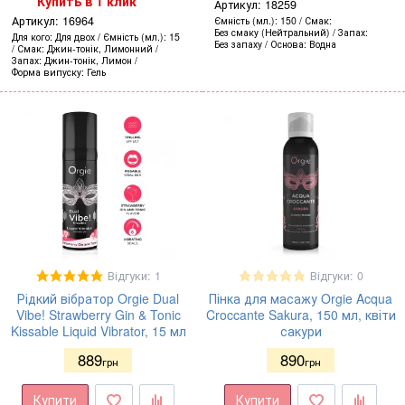
Купить в 1 клик
Артикул:
18259
Артикул:
16964
Ємність (мл.)
150
Смак
Без смаку (Нейтральний)
Запах
Для кого
Для двох
Ємність (мл.)
15
Без запаху
Основа
Водна
Смак
Джин-тонік, Лимонний
Запах
Джин-тонік, Лимон
Форма випуску
Гель
Відгуки: 1
Відгуки: 0
Рідкий вібратор Orgie Dual
Пінка для масажу Orgie Acqua
Vibe! Strawberry Gin & Tonic
Croccante Sakura, 150 мл, квіти
Kissable Liquid Vibrator, 15 мл
сакури
889
890
грн
грн
Купити
Купити