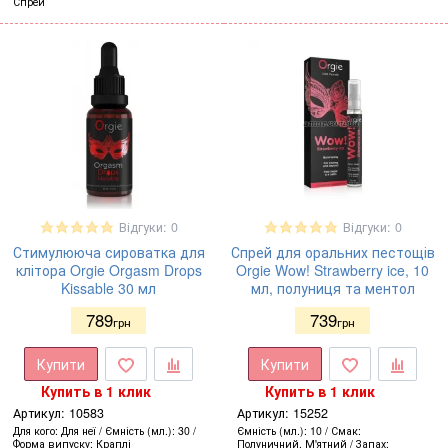
Спрей
Відгуки: 0
Відгуки: 0
Стимулююча сироватка для
Спрей для оральних пестощів
клітора Orgie Orgasm Drops
Orgie Wow! Strawberry ice, 10
Kissable 30 мл
мл, полуниця та ментол
789
739
грн
грн
Купити
Купити
Купить в 1 клик
Купить в 1 клик
Артикул:
10583
Артикул:
15252
Для кого
Для неї
Ємність (мл.)
30
Ємність (мл.)
10
Смак
Форма випуску
Краплі
Полуничний, М'ятний
Запах