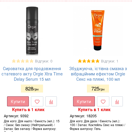
Відгуки: 0
Відгуки: 1
Сироватка для продовження
Збуджуюча, їстівна смазка з
статевого акту Orgie Xtra Time
вібраційним ефектом Orgie
Delay Serum 15 мл
Секс на пляжі, 100 мл
828
725
грн
грн
Купити
Купити
Купить в 1 клик
Купить в 1 клик
Артикул:
9392
Артикул:
18205
Для кого
Для нього
Ємність (мл.)
15
Для кого
Для двох
Ємність (мл.)
Смак
Без смаку (Нейтральний)
100
Запах
Коктейль Секс на пляжі
Запах
Без запаху
Форма випуску
Форма випуску
Гель