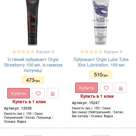
Відгуки: 0
Відгуки: 0
Їстівний лубрикант Orgie
Лубрикант Orgie Lube Tube
Strawberry 100 мл, зі смаком
Xtra Lubrication, 150 мл
полуниці
510
грн
473
грн
Купити
Купити
Купить в 1 клик
Купить в 1 клик
Артикул:
15247
Артикул:
13538
Ємність (мл.)
150
Смак
Без смаку (Нейтральний)
Запах
Ємність (мл.)
100
Смак
Без запаху
Основа
Водна
Полуничний
Запах
Полуниця
Основа
Водна