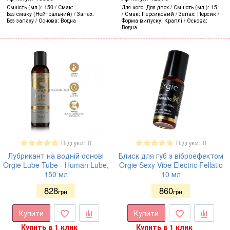
Ємність (мл.)
150
Смак
Для кого
Для двох
Ємність (мл.)
15
Без смаку (Нейтральний)
Запах
Смак
Персиковий
Запах
Персик
Без запаху
Основа
Водна
Форма випуску
Краплі
Основа
Водна
Відгуки: 0
Відгуки: 0
Лубрикант на водній основі
Блиск для губ з віброефектом
Orgie Lube Tube - Human Lube,
Orgie Sexy Vibe Electric Fellatio
150 мл
10 мл
828
860
грн
грн
Купити
Купити
Купить в 1 клик
Купить в 1 клик