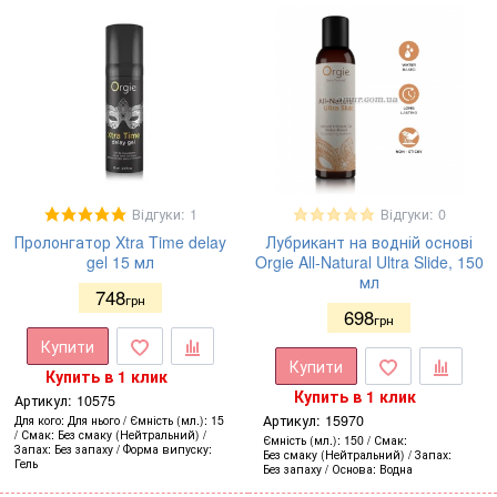
Відгуки: 1
Відгуки: 0
Пролонгатор Xtra Time delay
Лубрикант на водній основі
gel 15 мл
Orgie All-Natural Ultra Slide, 150
мл
748
грн
698
грн
Купити
Купити
Купить в 1 клик
Купить в 1 клик
Артикул:
10575
Артикул:
15970
Для кого
Для нього
Ємність (мл.)
15
Смак
Без смаку (Нейтральний)
Ємність (мл.)
150
Смак
Запах
Без запаху
Форма випуску
Без смаку (Нейтральний)
Запах
Гель
Без запаху
Основа
Водна