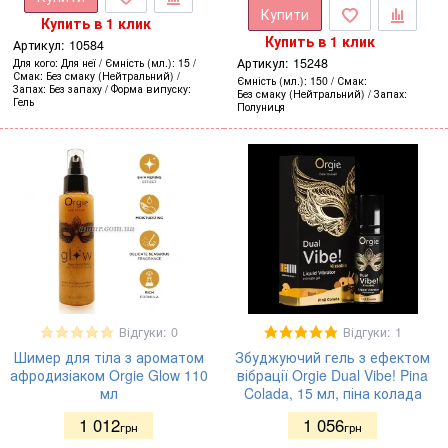
Купити
Купить в 1 клик
Купить в 1 клик
Артикул:
10584
Артикул:
15248
Для кого
Для неї
Ємність (мл.)
15
Смак
Без смаку (Нейтральний)
Ємність (мл.)
150
Смак
Запах
Без запаху
Форма випуску
Без смаку (Нейтральний)
Запах
Гель
Полуниця
Відгуки: 0
Відгуки: 1
Шимер для тіла з ароматом
Збуджуючий гель з ефектом
афродизіаком Orgie Glow 110
вібрації Orgie Dual Vibe! Pina
мл
Colada, 15 мл, піна колада
1 012
1 056
грн
грн