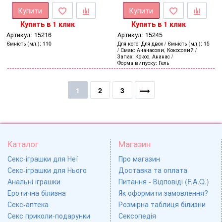
Купити
Купити
Купить в 1 клик
Купить в 1 клик
Артикул:
15216
Артикул:
15245
Ємність (мл.)
110
Для кого
Для двох
Ємність (мл.)
15
Смак
Ананасови, Кокосовий
Запах
Кокос, Ананас
Форма випуску
Гель
1
2
3
Каталог
Магазин
Секс-іграшки для Неї
Про магазин
Секс-іграшки для Нього
Доставка та оплата
Анальні іграшки
Питання - Відповіді (F.A.Q.)
Еротична білизна
Як оформити замовлення?
Секс-аптека
Розмірна таблиця білизни
Секс приколи-подарунки
Сексопедія