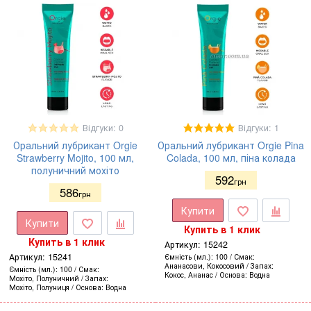
Відгуки: 0
Відгуки: 1
Оральний лубрикант Orgie
Оральний лубрикант Orgie Pina
Strawberry Mojito, 100 мл,
Colada, 100 мл, піна колада
полуничний мохіто
592
грн
586
грн
Купити
Купити
Купить в 1 клик
Купить в 1 клик
Артикул:
15242
Артикул:
15241
Ємність (мл.)
100
Смак
Ананасови, Кокосовий
Запах
Ємність (мл.)
100
Смак
Кокос, Ананас
Основа
Водна
Мохіто, Полуничний
Запах
Мохіто, Полуниця
Основа
Водна