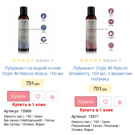
Відгуки: 0
Відгуки: 0
Лубрикант на водній основі
Лубрикант Orgie All-Natural
Orgie All-Natural Acqua, 150 мл
Strawberry, 150 мл, з ароматом
полуниці
701
грн
701
грн
Купити
Купити
Купить в 1 клик
Купить в 1 клик
Артикул:
15969
Артикул:
15971
Ємність (мл.)
150
Смак
Без смаку (Нейтральний)
Запах
Ємність (мл.)
150
Смак
Без запаху
Основа
Водна
Полуничний
Запах
Полуниця
Основа
Водна