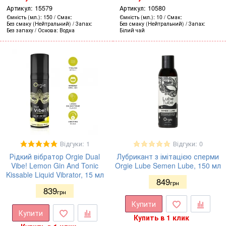
Артикул:
15579
Артикул:
10580
Ємність (мл.)
150
Смак
Ємність (мл.)
10
Смак
Без смаку (Нейтральний)
Запах
Без смаку (Нейтральний)
Запах
Без запаху
Основа
Водна
Білий чай
Відгуки: 1
Відгуки: 0
Рідкий вібратор Orgie Dual
Лубрикант з імітацією сперми
Vibe! Lemon Gin And Tonic
Orgie Lube Semen Lube, 150 мл
Kissable Liquid Vibrator, 15 мл
849
грн
839
грн
Купити
Купити
Купить в 1 клик