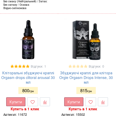
Без смаку (Нейтральний)
Запах
Без запаху
Основа
Водно-силіконова
Відгуки: 1
Відгуки: 0
Кліторальні збуджуючі краплі
Збуджуючі краплі для клітора
Orgasm drops clitoral arousal 30
Orgie Orgasm Drops Intense, 30
мл
мл
800
815
грн
грн
Купити
Купити
Купить в 1 клик
Купить в 1 клик
Артикул:
11672
Артикул:
15502