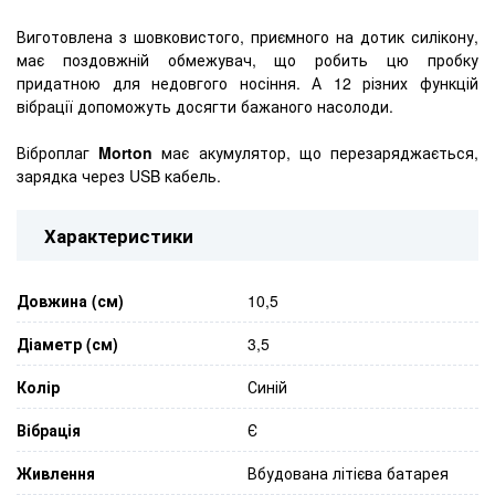
Виготовлена ​​з шовковистого, приємного на дотик силікону,
має поздовжній обмежувач, що робить цю пробку
придатною для недовгого носіння. А 12 різних функцій
вібрації допоможуть досягти бажаного насолоди.
Віброплаг
Morton
має акумулятор, що перезаряджається,
зарядка через USB кабель.
Характеристики
Довжина (см)
10,5
Діаметр (см)
3,5
Колір
Синій
Вібрація
Є
Живлення
Вбудована літієва батарея