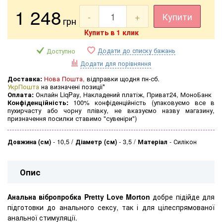
1 248
-
+
Купити
грн
Купить в 1 клик
Додати до списку бажань
Доступно
Додати для порівняння
Доставка:
Нова Пошта,
відправки щодня пн-сб.
УкрПошта
на визначені позиції*
Оплата:
Онлайн LiqPay, Накладений платіж, Приват24, МоноБанк
Конфіденційність:
100% конфіденційність (упаковуємо все в
пухирчасту або чорну плівку, не вказуємо назву магазину,
призначення посилки ставимо "сувеніри")
Довжина (см)
-
10,5
Діаметр (см)
-
3,5
Матеріал
-
Силікон
Опис
Анальна вібропробка Pretty Love Morton
добре підійде для
підготовки до анального сексу, так і для цілеспрямованої
анальної стимуляції.