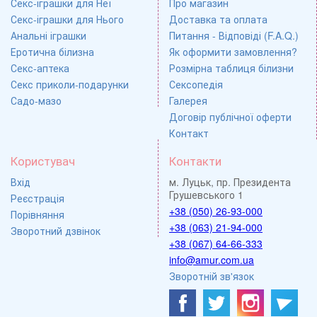
Секс-іграшки для Неї
Про магазин
Секс-іграшки для Нього
Доставка та оплата
Анальні іграшки
Питання - Відповіді (F.A.Q.)
Еротична білизна
Як оформити замовлення?
Секс-аптека
Розмірна таблиця білизни
Секс приколи-подарунки
Сексопедія
Садо-мазо
Галерея
Договір публічної оферти
Контакт
Користувач
Контакти
Вхід
м. Луцьк, пр. Президента
Грушевського 1
Реєстрація
+38 (050) 26-93-000
Порівняння
+38 (063) 21-94-000
Зворотний дзвінок
+38 (067) 64-66-333
info@amur.com.ua
Зворотній зв'язок