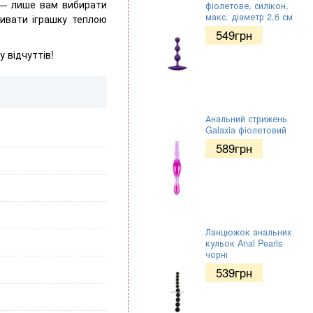
 — лише вам вибирати
фіолетове, силікон,
макс. діаметр 2,6 см
мивати іграшку теплою
549
грн
 відчуттів!
Анальний стрижень
Galaxia фіолетовий
589
грн
Ланцюжок анальних
кульок Anal Pearls
чорні
539
грн