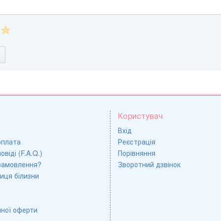
Користувач
Вхід
оплата
Реєстрація
овіді (F.A.Q.)
Порівняння
замовлення?
Зворотний дзвінок
иця білизни
чної оферти