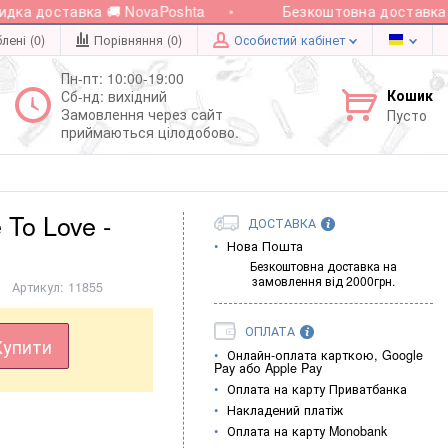
а доставка 🚚 NovaPoshta
Безкоштовна доставка при
лені (0)
Порівняння (
0
)
Особистий кабінет
Пн-пт: 10:00-19:00
Кошик
Сб-нд: вихідний
Замовлення через сайт
Пусто
приймаються цілодобово.
To Love -
ДОСТАВКА
Нова Пошта
Безкоштовна доставка на
замовлення від 2000грн.
Артикул:
11855
ОПЛАТА
Купити
Онлайн-оплата карткою, Google
Pay або Apple Pay
Оплата на карту Приватбанка
Накладений платіж
Оплата на карту Monobank