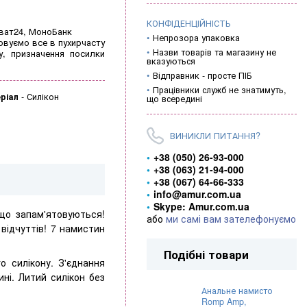
КОНФІДЕНЦІЙНІСТЬ
иват24, МоноБанк
Непрозора упаковка
овуємо все в пухирчасту
Назви товарів та магазину не
у, призначення посилки
вказуються
Відправник - просте ПІБ
Працівники служб не знатимуть,
ріал
-
Силікон
що всередині
ВИНИКЛИ ПИТАННЯ?
+38 (050) 26-93-000
+38 (063) 21-94-000
+38 (067) 64-66-333
info@amur.com.ua
Skype: Amur.com.ua
що запам'ятовуються!
або
ми самі вам зателефонуємо
д відчуттів! 7 намистин
Подібні товари
 силікону. З'єднання
ні. Литий силікон без
Анальне намисто
Romp Amp,