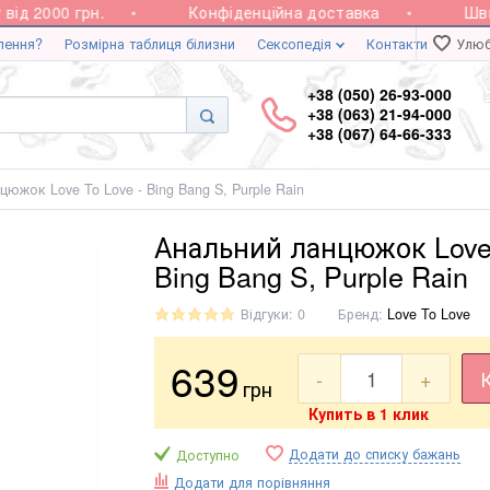
д 2000 грн.
Конфіденційна доставка
Швидк
лення?
Розмірна таблиця білизни
Сексопедія
Контакти
Улюб
+38 (050) 26-93-000
+38 (063) 21-94-000
+38 (067) 64-66-333
цюжок Love To Love - Bing Bang S, Purple Rain
Анальний ланцюжок Love 
Bing Bang S, Purple Rain
Відгуки: 0
Бренд:
Love To Love
639
-
+
грн
Купить в 1 клик
Додати до списку бажань
Доступно
Додати для порівняння