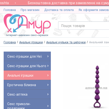
hta
Безкоштовна доставка при замовленні на суму ві
Головна
Про магазин
Доставка та оплата
Як оформити замов
Головна
Анальні іграшки
Анальні кульки та цепочки
Анальний лан
Секс-іграшки для Неї
Секс-іграшки для Нього
Анальні іграшки
Еротична білизна
Секс-аптека
Секс приколи-
подарунки