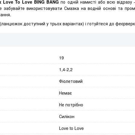
к Love To Love BING BANG
по одній намисті або всю відразу
Не забувайте використовувати Смазка на водній основі та про
ання.
(ланцюжок доступний у трьох варіантах) і готуйтеся до феєрверку
19
1,4-2,2
Фіолетовий
Немає
Не потрібно
Силікон
Love to Love