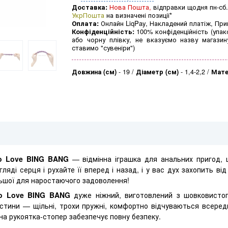
Доставка:
Нова Пошта,
відправки щодня пн-сб.
УкрПошта
на визначені позиції*
Оплата:
Онлайн LiqPay, Накладений платіж, Пр
Конфіденційність:
100% конфіденційність (упак
або чорну плівку, не вказуємо назву магазин
ставимо "сувеніри")
Довжина (см)
-
19
Діаметр (см)
-
1,4-2,2
Мате
o Love BING BANG
— відмінна іграшка для анальних пригод, 
гляді серця і рухайте її вперед і назад, і у вас дух захопить ві
льшої для наростаючого задоволення!
o Love BING BANG
дуже ніжний, виготовлений з шовковистого
стини — щільні, трохи пружні, комфортно відчуваються всереди
на рукоятка-стопер забезпечує повну безпеку.