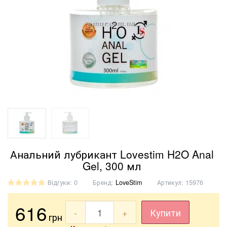
Анальний лубрикант Lovestim H2O Anal
Gel, 300 мл
Відгуки: 0
Бренд:
LoveStim
Артикул:
15976
616
-
+
Купити
грн