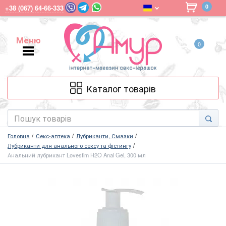
0
+38 (067) 64-66-333
Меню
0
Меню
Каталог товарів
Головна
Секс-аптека
Лубриканти, Смазки
Лубриканти для анального сексу та фістингу
Анальний лубрикант Lovestim H2O Anal Gel, 300 мл