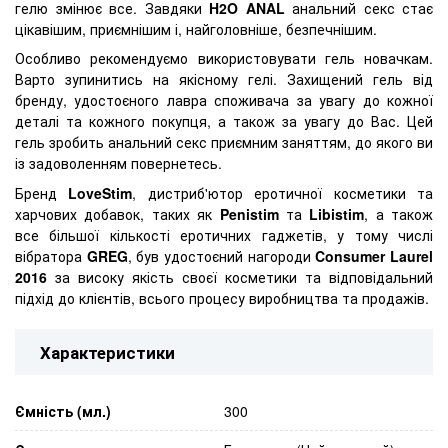
гелю змінює все. Завдяки
H2O ANAL
анальний секс стає
цікавішим, приємнішим і, найголовніше, безпечнішим.
Особливо рекомендуємо використовувати гель новачкам.
Варто зупинитись на якісному гелі. Захищений гель від
бренду, удостоєного лавра споживача за увагу до кожної
деталі та кожного покупця, а також за увагу до Вас. Цей
гель зробить анальний секс приємним заняттям, до якого ви
із задоволенням повернетесь.
Бренд
LoveStim
, дистриб'ютор еротичної косметики та
харчових добавок, таких як
Penistim
та
Libistim
, а також
все більшої кількості еротичних гаджетів, у тому числі
вібратора
GREG
, був удостоєний нагороди
Consumer Laurel
2016
за високу якість своєї косметики та відповідальний
підхід до клієнтів, всього процесу виробництва та продажів.
Характеристики
Ємність (мл.)
300