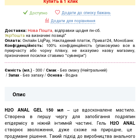
Купить в 1 клик
Додати до списку бажань
Доступно
Додати для порівняння
Доставка:
Нова Пошта,
відправки щодня пн-сб.
УкрПошта
на визначені позиції*
Оплата:
Онлайн LiqPay, Накладений платіж, Приват24, МоноБанк
Конфіденційність:
100% конфіденційність (упаковуємо все в
пухирчасту або чорну плівку, не вказуємо назву магазину,
призначення посилки ставимо "сувеніри")
Ємність (мл.)
-
300
Смак
-
Без смаку (Нейтральний)
Запах
-
Без запаху
Основа
-
Водна
Опис
H2O ANAL GEL 150 мл
– це вдосконалене мастило.
Створена в першу чергу для запобігання подряпин
епідермісу в ніжній інтимній частині. Гель
H2O ANAL
створює зволоження, дуже схоже на природне, це
продумане рішення. Такий підхід до виробництва анального