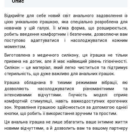
Опис
Відкрийте для себе новий світ анального задоволення із
цією унікальною іграшкою, яка спеціально розроблена для
новачків у цій галузі. Її м'яка форма, що розширюється,
робить введення комфортним і безпечним, дозволяючи вам
поступово адаптуватися і насолоджуватися кожним
моментом.
Виготовлена ​​з медичного силікону, ця іграшка не тільки
приємна на дотик, але й має найвищий рівень гігієнічності.
Силікон – це матеріал, який легко чиститься та підтримує
стерильність, що дуже важливо для анальних іграшок.
Іграшка обладнана 9 тихими режимами вібрації, які
дозволяють насолоджуватися різноманітними та
інтенсивними відчуттями. Гнучкість моделі сприяє
комфортній стимуляції, навіть важкодоступних ерогенних
зон. Управління іграшкою здійснюється за допомогою однієї
кнопки, що робить її використання зручним та простим.
Ця анальна іграшка не лише збагатить ваше інтимне життя
новими відчуттями, а й дозволить вам та вашому партнеру