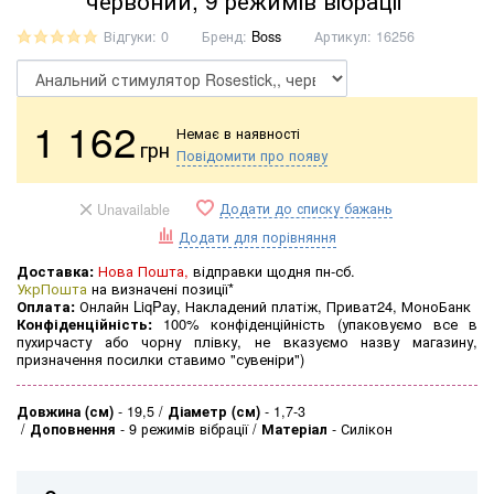
червоний, 9 режимів вібрації
Відгуки: 0
Бренд:
Boss
Артикул:
16256
1 162
Немає в наявності
грн
Повідомити про появу
Додати до списку бажань
Unavailable
Додати для порівняння
Доставка:
Нова Пошта,
відправки щодня пн-сб.
УкрПошта
на визначені позиції*
Оплата:
Онлайн LiqPay, Накладений платіж, Приват24, МоноБанк
Конфіденційність:
100% конфіденційність (упаковуємо все в
пухирчасту або чорну плівку, не вказуємо назву магазину,
призначення посилки ставимо "сувеніри")
Довжина (см)
-
19,5
Діаметр (см)
-
1,7-3
Доповнення
-
9 режимів вібрації
Матеріал
-
Силікон