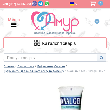
0
+38 (067) 64-66-333
Меню
0
Меню
Каталог товарів
Головна
Секс-аптека
Лубриканти, Смазки
Лубриканти для анального сексу та фістингу
Анальний гель Anal gel 50 мл