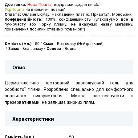
Доставка:
Нова Пошта,
відправки щодня пн-сб.
УкрПошта
на визначені позиції*
Оплата:
Онлайн LiqPay, Накладений платіж, Приват24, МоноБанк
Конфіденційність:
100% конфіденційність (упаковуємо все в
пухирчасту або чорну плівку, не вказуємо назву магазину,
призначення посилки ставимо "сувеніри")
Ємність (мл.)
-
50
Смак
-
Без смаку (Нейтральний)
Запах
-
Без запаху
Основа
-
Водна
Опис
Дерматологічно тестований зволожуючий гель для
особистої гігієни. Розроблено спеціально для комфортного
анального використання. Можна застосовувати з
презервативами, не залишає жирних плям.
Характеристики
Ємність (мл.)
50