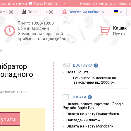
доставка 🚚 NovaPoshta
Безкоштовна доставка при з
лені (0)
Порівняння (
0
)
Особистий кабінет
Пн-пт: 10:00-19:00
Кошик
Сб-нд: вихідний
Замовлення через сайт
Пусто
приймаються цілодобово.
 мл
вібратор
ДОСТАВКА
коладного
Нова Пошта
Безкоштовна доставка на
замовлення від 2000грн.
Артикул:
15136
ОПЛАТА
Онлайн-оплата карткою, Google
Pay або Apple Pay
Оплата на карту Приватбанка
Купити
Накладений платіж
Оплата на карту Monobank