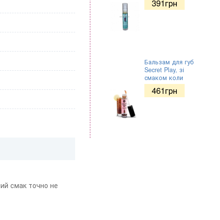
391
грн
Бальзам для губ
Secret Play, зі
смаком коли
461
грн
ний смак точно не