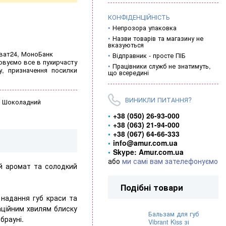
КОНФІДЕНЦІЙНІСТЬ
Непрозора упаковка
Назви товарів та магазину не
вказуються
иват24, МоноБанк
Відправник - просте ПІБ
овуємо все в пухирчасту
Працівники служб не знатимуть,
у, призначення посилки
що всередині
ВИНИКЛИ ПИТАННЯ?
-
Шоколадний
+38 (050) 26-93-000
+38 (063) 21-94-000
+38 (067) 64-66-333
info@amur.com.ua
Skype: Amur.com.ua
або
ми самі вам зателефонуємо
ий аромат та солодкий
Подібні товари
 надання губ краси та
аційним хвилям блиску
Бальзам для губ
брауні.
Vibrant Kiss зі