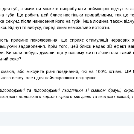
для губ, з яким ви можете випробувати неймовірні відчуття 
на губи. Що робить цей блиск настільки привабливим, так це те,
ілька секунд після нанесення його на губи. Інша людина також відчу
ексі. Відчуття вибуху, перед яким неможливо встояти.
кають приємне поколювання, що сприяє стимуляції нервових з
ільшуючи задоволення. Крім того, цей блиск надає 3D ефект ва
и. Ви коли-небудь думали, що у вашому житті з'явиться такий 
ьний секс?
смаків, або міксуйте різні поєднання, які на 100% їстівні.
LIP
ьного сексу, але і для найяскравіших поцілунків.
підсолоджені та підсолоджені льодяники зі смаком брауні, сироп
кстракт волоського горіха і гіркого мигдалю та екстракт какао), 