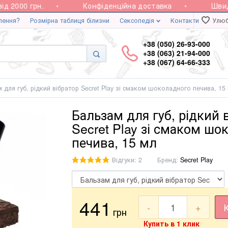
2000 грн.
Конфіденційна доставка
Швидка 
лення?
Розмірна таблиця білизни
Сексопедія
Контакти
Улюб
+38 (050) 26-93-000
+38 (063) 21-94-000
+38 (067) 64-66-333
 для губ, рідкий вібратор Secret Play зі смаком шоколадного печива, 15
Бальзам для губ, рідкий 
Secret Play зі смаком шо
печива, 15 мл
Відгуки: 2
Бренд:
Secret Play
441
-
+
грн
Купить в 1 клик