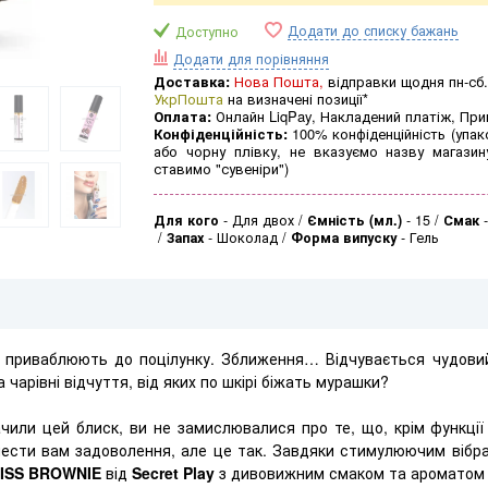
Додати до списку бажань
Доступно
Додати для порівняння
Доставка:
Нова Пошта,
відправки щодня пн-сб.
УкрПошта
на визначені позиції*
Оплата:
Онлайн LiqPay, Накладений платіж, Пр
Конфіденційність:
100% конфіденційність (упак
або чорну плівку, не вказуємо назву магазин
ставимо "сувеніри")
Для кого
-
Для двох
Ємність (мл.)
-
15
Смак
Запах
-
Шоколад
Форма випуску
-
Гель
ак і приваблюють до поцілунку. Зближення… Відчувається чудов
чарівні відчуття, від яких по шкірі біжать мурашки?
чили цей блиск, ви не замислювалися про те, що, крім функції
ести вам задоволення, але це так. Завдяки стимулюючим вібр
KISS BROWNIE
від
Secret Play
з дивовижним смаком та ароматом 