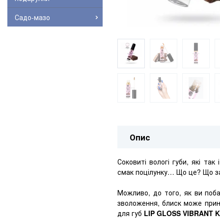
Садо-мазо
Опис
Соковиті вологі губи, які т
смак поцілунку… Що це? Що за 
Можливо, до того, як ви поба
зволоження, блиск може прин
для губ
LIP GLOSS VIBRANT 