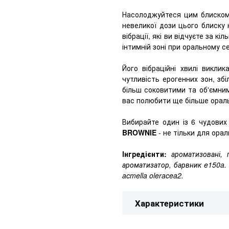
Насолоджуйтеся цим блиском 
невеликої дози цього блиску 
вібрації, які ви відчуєте за к
інтимній зоні при оральному с
Його вібраційні хвилі викли
чутливість ерогенних зон, зб
більш соковитими та об'ємним
вас полюбити ще більше орал
Вибирайте один із 6 чудових 
BROWNIE
- не тільки для орал
Інгредієнти:
ароматизовані, 
ароматизатор, барвник e150a. е
acmella oleracea2.
Характеристики