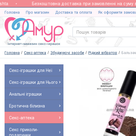
a
Безкоштовна доставка при замовленні на суму від 
Головна
Про магазин
Доставка та оплата
Як оформити замов
Головна
Секс-аптека
Збуджуючі засоби
Рідкий вібратор
Бальзам
Секс-іграшки для Неї
Секс-іграшки для Нього
Анальні іграшки
Еротична білизна
Секс-аптека
Секс приколи-
подарунки