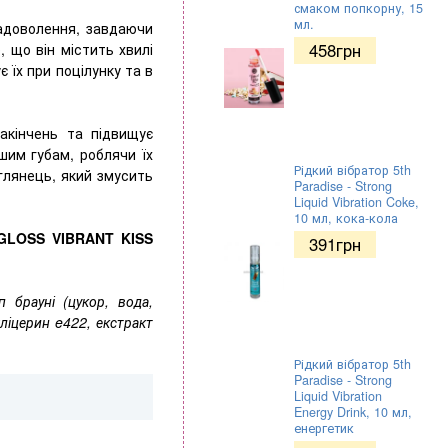
смаком попкорну, 15
мл.
задоволення, завдаючи
458
грн
 що він містить хвилі
є їх при поцілунку та в
акінчень та підвищує
шим губам, роблячи їх
Рідкий вібратор 5th
глянець, який змусить
Paradise - Strong
Liquid Vibration Coke,
10 мл, кока-кола
 GLOSS VIBRANT KISS
391
грн
 брауні (цукор, вода,
гліцерин e422, екстракт
Рідкий вібратор 5th
Paradise - Strong
Liquid Vibration
Energy Drink, 10 мл,
енергетик