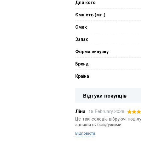
Для кого
Ємність (мл.)
Смак
Запах
Форма випуску
Бренд
Країна
Відгуки покупців
Ліна
19 February 2026
Це такі солодкі вібруючі поці
залишить байдужими
Відповісти