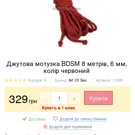
Джутова мотузка BDSM 8 метрів, 6 мм,
колір червоний
Відгуки: 0
Бренд:
Art Of Sex
Артикул:
11935
329
-
+
Купити
грн
Купить в 1 клик
Додати до списку бажань
Доступно
Додати для порівняння