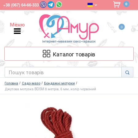
0
+38 (067) 64-66-333
Меню
0
Меню
Каталог товарів
Головна
Садо-мазо
Бондажні мотузки
Джутова мотузка BDSM 8 метрів, 6 мм, колір червоний