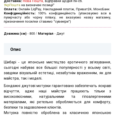
Доставка:
Нова Пошта,
відправки щодня пн-сб.
УкрПошта
на визначені позиції*
Оплата:
Онлайн LiqPay, Накладений платіж, Приват24, МоноБанк
Конфіденційність:
100% конфіденційність (упаковуємо все в
пухирчасту або чорну плівку, не вказуємо назву магазину,
призначення посилки ставимо "сувеніри")
Довжина (см)
-
800
Матеріал
-
Джут
Опис
Шибарі - це японське мистецтво еротичного зв'язування,
сьогодні набуває все більшої популярності у всьому світі,
завдяки візуальній естетиці, незабутнім враженням, як для
майстра, так і моделі.
Бондажні джутові мотузки гарантовано забезпечать яскраві
відчуття, адже наші майстри працюють тільки з
високоякісними, натуральними та гіпоалергенними
матеріалами, які ретельно обробляються для комфорту,
безпеки та задоволення клієнтів.
Мотузка повністю оброблена за класичною японською