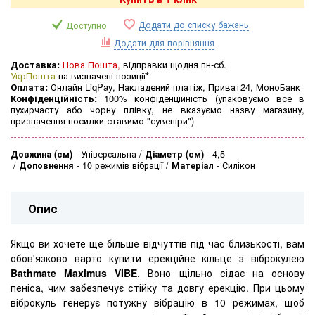
Додати до списку бажань
Доступно
Додати для порівняння
Доставка:
Нова Пошта,
відправки щодня пн-сб.
УкрПошта
на визначені позиції*
Оплата:
Онлайн LiqPay, Накладений платіж, Приват24, МоноБанк
Конфіденційність:
100% конфіденційність (упаковуємо все в
пухирчасту або чорну плівку, не вказуємо назву магазину,
призначення посилки ставимо "сувеніри")
Довжина (см)
-
Універсальна
Діаметр (см)
-
4,5
Доповнення
-
10 режимів вібрації
Матеріал
-
Силікон
Опис
Якщо ви хочете ще більше відчуттів під час близькості, вам
обов'язково варто купити ерекційне кільце з віброкулею
Bathmate Maximus VIBE
. Воно щільно сідає на основу
пеніса, чим забезпечує стійку та довгу ерекцію. При цьому
віброкуль генерує потужну вібрацію в 10 режимах, щоб