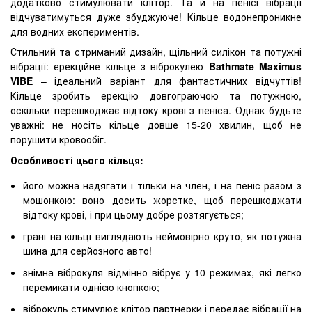
додатково стимулювати клітор. Та й на пенісі вібрації
відчуватимуться дуже збуджуюче! Кільце водонепроникне
для водних експериментів.
Стильний та стриманий дизайн, щільний силікон та потужні
вібрації: ерекційне кільце з віброкулею
Bathmate Maximus
VIBE
– ідеальний варіант для фантастичних відчуттів!
Кільце зробить ерекцію довгограючою та потужною,
оскільки перешкоджає відтоку крові з пеніса. Однак будьте
уважні: не носіть кільце довше 15-20 хвилин, щоб не
порушити кровообіг.
Особливості цього кільця:
його можна надягати і тільки на член, і на пеніс разом з
мошонкою: воно досить жорстке, щоб перешкоджати
відтоку крові, і при цьому добре розтягується;
грані на кільці виглядають неймовірно круто, як потужна
шина для серйозного авто!
знімна віброкуля відмінно вібрує у 10 режимах, які легко
перемикати однією кнопкою;
віброкуль стимулює клітор партнерки і передає вібрації на