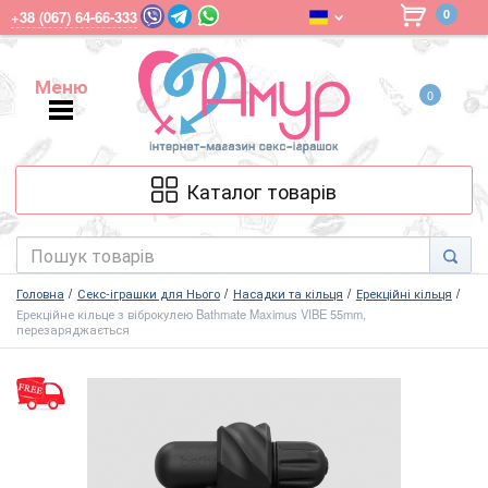
0
+38 (067) 64-66-333
Меню
0
Меню
Каталог товарів
Головна
Секс-іграшки для Нього
Насадки та кільця
Ерекційні кільця
Ерекційне кільце з віброкулею Bathmate Maximus VIBE 55mm,
перезаряджається