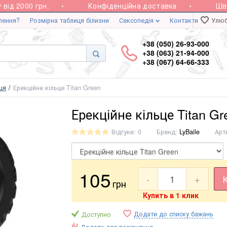
д 2000 грн.
Конфіденційна доставка
Швидк
лення?
Розмірна таблиця білизни
Сексопедія
Контакти
Улюб
+38 (050) 26-93-000
+38 (063) 21-94-000
+38 (067) 64-66-333
ьця
Ерекційне кільце Titan Green
Ерекційне кільце Titan Gr
Відгуки: 0
Бренд:
LyBaile
Арт
105
-
+
грн
Купить в 1 клик
Додати до списку бажань
Доступно
Додати для порівняння