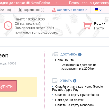
а доставка 🚚 NovaPoshta
Безкоштовна доставка при
лені (0)
Порівняння (
0
)
Особистий кабінет
Пн-пт: 10:00-19:00
Кошик
Сб-нд: вихідний
Замовлення через сайт
Пусто
приймаються цілодобово.
een
ДОСТАВКА
Нова Пошта
икул:
16009
Безкоштовна доставка на
замовлення від 2000грн.
ОПЛАТА
Купити
Онлайн-оплата карткою, Google
Pay або Apple Pay
Оплата на карту Приватбанка
Накладений платіж
Оплата на карту Monobank