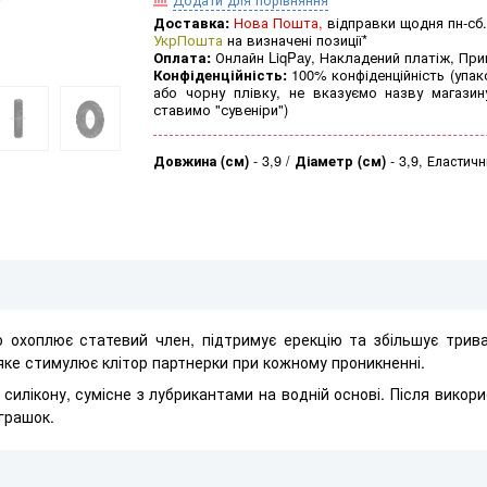
Доставка:
Нова Пошта,
відправки щодня пн-сб.
УкрПошта
на визначені позиції*
Оплата:
Онлайн LiqPay, Накладений платіж, Пр
Конфіденційність:
100% конфіденційність (упак
або чорну плівку, не вказуємо назву магазин
ставимо "сувеніри")
Довжина (см)
-
3,9
Діаметр (см)
-
3,9, Еластич
 охоплює статевий член, підтримує ерекцію та збільшує трива
яке стимулює клітор партнерки при кожному проникненні.
 силікону, сумісне з лубрикантами на водній основі. Після викор
грашок.