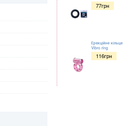
77
грн
Ерекційне кільце
Vibro ring
116
грн