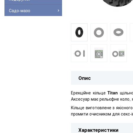
Садо-мазо
Опис
Ерекційне кільце
Titan
щільно
Аксесуар має рельєфне коло, 
Кільце виготовлене з якісного
промити очисником для секс-і
Характеристики