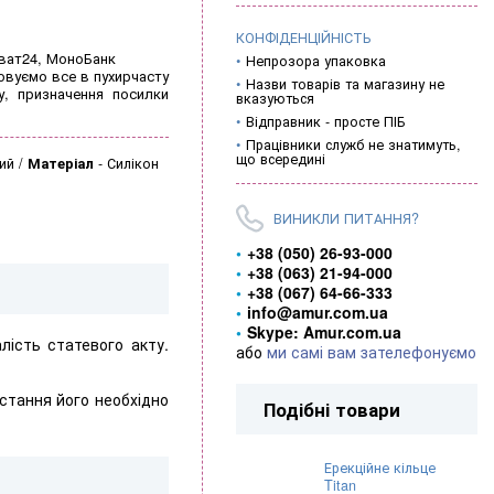
КОНФІДЕНЦІЙНІСТЬ
иват24, МоноБанк
Непрозора упаковка
овуємо все в пухирчасту
Назви товарів та магазину не
у, призначення посилки
вказуються
Відправник - просте ПІБ
Працівники служб не знатимуть,
що всередині
ний
Матеріал
-
Силікон
ВИНИКЛИ ПИТАННЯ?
+38 (050) 26-93-000
+38 (063) 21-94-000
+38 (067) 64-66-333
info@amur.com.ua
Skype: Amur.com.ua
лість статевого акту.
або
ми самі вам зателефонуємо
истання його необхідно
Подібні товари
Ерекційне кільце
Titan