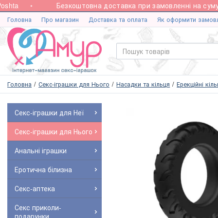
hta
Безкоштовна доставка при замовленні на суму ві
Головна
Про магазин
Доставка та оплата
Як оформити замов
Головна
Секс-іграшки для Нього
Насадки та кільця
Ерекційні кіл
Секс-іграшки для Неї
Секс-іграшки для Нього
Анальні іграшки
Еротична білизна
Секс-аптека
Секс приколи-
подарунки