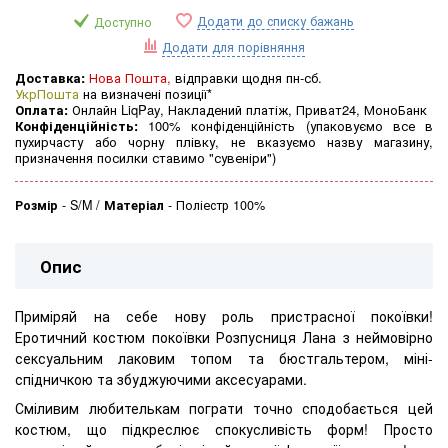
Додати до списку бажань
Доступно
Додати для порівняння
Доставка:
Нова Пошта,
відправки щодня пн-сб.
УкрПошта
на визначені позиції*
Оплата:
Онлайн LiqPay, Накладений платіж, Приват24, МоноБанк
Конфіденційність:
100% конфіденційність (упаковуємо все в
пухирчасту або чорну плівку, не вказуємо назву магазину,
призначення посилки ставимо "сувеніри")
Розмір
-
S/M
Матеріал
-
Поліестр 100%
Опис
Приміряй на себе нову роль пристрасної покоївки!
Еротичний костюм покоївки Розпусниця Лана з неймовірно
сексуальним лаковим топом та бюстгальтером, міні-
спідничкою та збуджуючими аксесуарами.
Сміливим любителькам пограти точно сподобається цей
костюм, що підкреслює спокусливість форм! Просто