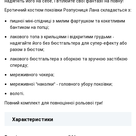
надягніть його на себе, і втілюйте свої фантазії на повну!
Еротичний костюм покоївки Розпусниця Лана складається з:
пишної міні-спідниці з милим фартушком та кокетливим
бантиком на попці;
лакового топа з крильцями і відкритими грудьми -
надягайте його без бюстгальтера для супер-ефекту або
разом з бюстом;
лакового бюстгальтера з оборкою та зручною застібкою
спереду;
мереживного чокера;
мереживної "наколки" - головного убору покоївки;
волоті.
Повний комплект для повноцінної рольової гри!
Характеристики