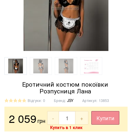
Еротичний костюм покоївки
Розпусниця Лана
Відгуки: 0
Бренд:
JSY
Артикул:
13853
2 059
-
+
Купити
грн
Купить в 1 клик