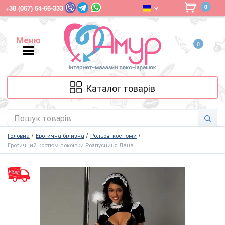
0
+38 (067) 64-66-333
Меню
0
Меню
Каталог товарів
Головна
Еротична білизна
Рольові костюми
Еротичний костюм покоївки Розпусниця Лана