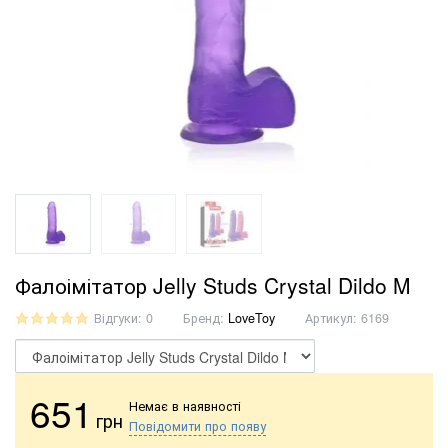
Фалоімітатор Jelly Studs Crystal Dildo M
Відгуки: 0
Бренд:
LoveToy
Артикул:
6169
651
Немає в наявності
грн
Повідомити про появу