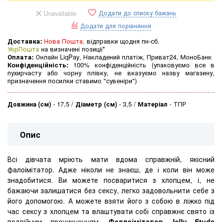
Додати до списку бажань
Unavailable
Додати для порівняння
Доставка:
Нова Пошта,
відправки щодня пн-сб.
УкрПошта
на визначені позиції*
Оплата:
Онлайн LiqPay, Накладений платіж, Приват24, МоноБанк
Конфіденційність:
100% конфіденційність (упаковуємо все в
пухирчасту або чорну плівку, не вказуємо назву магазину,
призначення посилки ставимо "сувеніри")
Довжина (см)
-
17,5
Діаметр (см)
-
3,5
Матеріал
-
ТПР
Опис
Всі дівчата мріють мати вдома справжній, якісний
фалоімітатор. Адже ніколи не знаєш, де і коли він може
знадобитися. Ви можете посваритися з хлопцем, і, не
бажаючи залишатися без сексу, легко задовольнити себе з
його допомогою. А можете взяти його з собою в ліжко під
час сексу з хлопцем та влаштувати собі справжнє свято із
подвійним проникненням.
Фаллоімітатор Jelly Studs