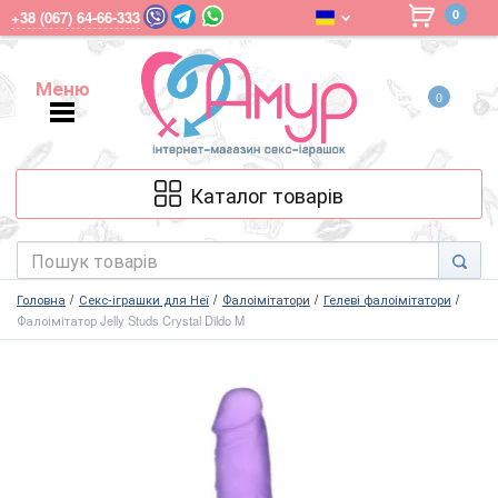
0
+38 (067) 64-66-333
Меню
0
Меню
Каталог товарів
Головна
Секс-іграшки для Неї
Фалоімітатори
Гелеві фалоімітатори
Фалоімітатор Jelly Studs Crystal Dildo M