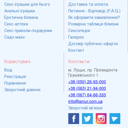
Секс-іграшки для Нього
Доставка та оплата
Анальні іграшки
Питання - Відповіді (F.A.Q.)
Еротична білизна
Як оформити замовлення?
Секс-аптека
Розмірна таблиця білизни
Секс приколи-подарунки
Сексопедія
Садо-мазо
Галерея
Договір публічної оферти
Контакт
Користувач
Контакти
Вхід
м. Луцьк, пр. Президента
Грушевського 1
Реєстрація
+38 (050) 26-93-000
Порівняння
+38 (063) 21-94-000
Зворотний дзвінок
+38 (067) 64-66-333
info@amur.com.ua
Зворотній зв'язок