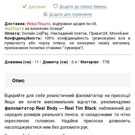
Додати до списку бажань
Доступно
Додати для порівняння
Доставка:
Нова Пошта,
відправки щодня пн-сб.
УкрПошта
на визначені позиції*
Оплата:
Онлайн LiqPay, Накладений платіж, Приват24, МоноБанк
Конфіденційність:
100% конфіденційність (упаковуємо все в
пухирчасту або чорну плівку, не вказуємо назву магазину,
призначення посилки ставимо "сувеніри")
Довжина (см)
-
11
Діаметр (см)
-
3,4
Матеріал
-
ТПЕ
Опис
Відкрийте для себе реалістичний фалоімітатор на присосці!
Якщо ви хочете максимальних відчуттів, рекомендуємо
фалоімітатор Real Body — Real Tim Black
: наближений до
середніх розмірів реального пеніса, зі складочками та чітко
окресленою головкою. Надійна присоска дозволить
насолоджуватися ним без допомоги рук.