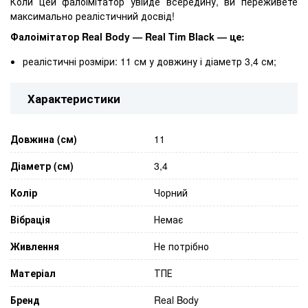
Коли цей фалоімітатор увійде всередину, ви переживете
максимально реалістичний досвід!
Фалоімітатор Real Body — Real Tim Black — це:
реалістичні розміри: 11 см у довжину і діаметр 3,4 см;
Характеристики
Довжина (см)
11
Діаметр (см)
3,4
Колір
Чорний
Вібрація
Немає
Живлення
Не потрібно
Матеріал
ТПЕ
Бренд
Real Body