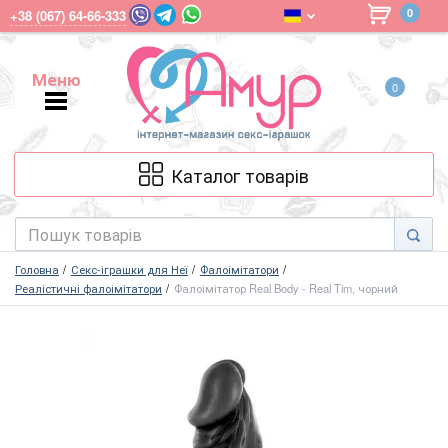
0
+38 (067) 64-66-333
Меню
0
Меню
Каталог товарів
Головна
Секс-іграшки для Неї
Фалоімітатори
Реалістичні фалоімітатори
Фалоімітатор Real Body - Real Tim, чорний