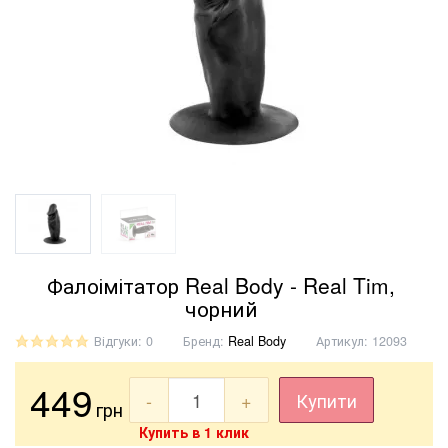
Фалоімітатор Real Body - Real Tim,
чорний
Відгуки: 0
Бренд:
Real Body
Артикул:
12093
449
-
+
Купити
грн
Купить в 1 клик