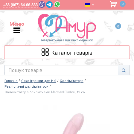
0
+38 (067) 64-66-333
Меню
0
Меню
Каталог товарів
Головна
Секс-іграшки для Неї
Фалоімітатори
Реалістичні фалоімітатори
Фалоімітатор з блискітками Mermaid Ombre, 19 см