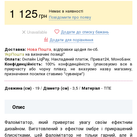
1 125
Немає в наявності
грн
Повідомити про появу
Додати до списку бажань
Unavailable
Додати для порівняння
Доставка:
Нова Пошта,
відправки щодня пн-сб.
УкрПошта
на визначені позиції*
Оплата:
Онлайн LiqPay, Накладений платіж, Приват24, МоноБанк
Конфіденційність:
100% конфіденційність (упаковуємо все в
пухирчасту або чорну плівку, не вказуємо назву магазину,
призначення посилки ставимо "сувеніри")
Довжина (см)
-
19
Діаметр (см)
-
3,5
Матеріал
-
ТПЕ
Опис
Фалоімітатор, який привертає увагу своїм ефектним
дизайном. Виготовлений з ефектом омбре і прикрашений
блискітками, цей фалоімітатор не тільки гарний, але й