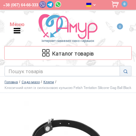
0
+38 (067) 64-66-333
Меню
0
Меню
Каталог товарів
Головна
Садо-мазо
Кляпи
Класичний кляп із силіконовою кулькою Fetish Tentation Silicone Gag Ball Black