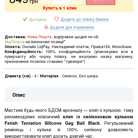
грн
Купить в 1 клик
Додати до списку бажань
Доступно
Додати для порівняння
Доставка:
Нова Пошта,
відправки щодня пн-сб.
УкрПошта
на визначені позиції*
Оплата:
Онлайн LiqPay, Накладений платіж, Приват24, МоноБанк
Конфіденційність:
100% конфіденційність (упаковуємо все в
пухирчасту або чорну плівку, не вказуємо назву магазину,
призначення посилки ставимо "сувеніри")
Діаметр (см)
-
4
Матеріал
-
Силікон, Еко-шкіра
Опис
Мастхев будь-якого БДСМ-арсеналу — кляп з кулькою, тому
рекомендуємо класичний
кляп із силіконовою кулькою
Fetish Tentation Silicone Gag Ball Black
. Регульований
ремінець і кулька зі 100% силікону дозволяють
використовувати кляп досить довгий час.