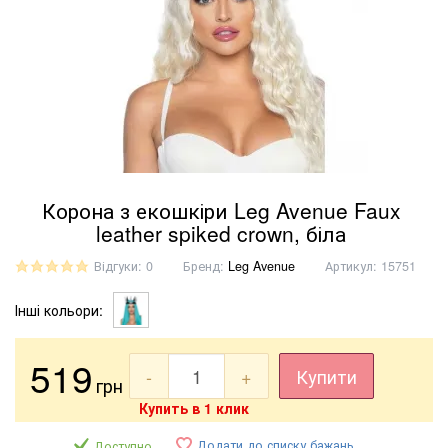
Корона з екошкіри Leg Avenue Faux
leather spiked crown, біла
Відгуки: 0
Бренд:
Leg Avenue
Артикул:
15751
Інші кольори:
519
-
+
Купити
грн
Купить в 1 клик
Додати до списку бажань
Доступно