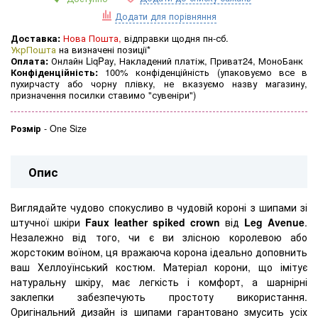
Додати для порівняння
Доставка:
Нова Пошта,
відправки щодня пн-сб.
УкрПошта
на визначені позиції*
Оплата:
Онлайн LiqPay, Накладений платіж, Приват24, МоноБанк
Конфіденційність:
100% конфіденційність (упаковуємо все в
пухирчасту або чорну плівку, не вказуємо назву магазину,
призначення посилки ставимо "сувеніри")
Розмір
-
One Size
Опис
Виглядайте чудово спокусливо в чудовій короні з шипами зі
штучної шкіри
Faux leather spiked crown
від
Leg Avenue
.
Незалежно від того, чи є ви злісною королевою або
жорстоким воїном, ця вражаюча корона ідеально доповнить
ваш Хеллоуїнський костюм. Матеріал корони, що імітує
натуральну шкіру, має легкість і комфорт, а шарнірні
заклепки забезпечують простоту використання.
Оригінальний дизайн із шипами гарантовано змусить усіх