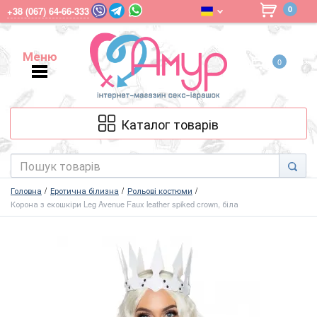
0
+38 (067) 64-66-333
Меню
0
Меню
Каталог товарів
Головна
Еротична білизна
Рольові костюми
Корона з екошкіри Leg Avenue Faux leather spiked crown, біла