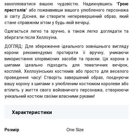
захоплюватися вашою чудовістю. Надихнувшись "
Грою
престолів
" або пожвавивши вашого улюбленого персонажа
зі світу Діснея, ви створите неперевершений образ, який
стане справжнім хітом у будь-якій вечірці.
Одягається легко та зручно, а також легко доглядати та
зберігати після Хеллоуїна.
ДОГЛЯД: Для збереження ідеального зовнішнього вигляду
корони рекомендуємо протирати її вручну, уникаючи
використання хлорвмісних засобів та праски. Ця корона з
шипами ідеально підходить для тематичних вечірок,
косплей, Хеллоуїнських костюмів або просто для веселого
проведення часу! Створіть завершений образ, поєднуючи
вашу корону з шипами з улюбленим костюмом королеви або
втілить у життя свого войовничого персонажа, створюючи
унікальний костюм своїми власними руками!
Характеристики
Розмір
One Size