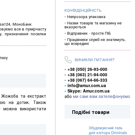
КОНФІДЕНЦІЙНІСТЬ
Непрозора упаковка
Назви товарів та магазину не
иват24, МоноБанк
вказуються
овуємо все в пухирчасту
Відправник - просте ПІБ
у, призначення посилки
Працівники служб не знатимуть,
що всередині
паху
ВИНИКЛИ ПИТАННЯ?
+38 (050) 26-93-000
+38 (063) 21-94-000
+38 (067) 64-66-333
info@amur.com.ua
Skype: Amur.com.ua
ї Жожоба та екстракт
або
ми самі вам зателефонуємо
ною на дотик. Також
му можна використати
Подібні товари
Збудлжуючий гель
для клітора Driminals