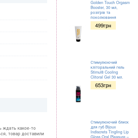
Golden Touch Orgasm
Booster, 30 мл,
розігрів та
поколювання
499
грн
Стимулюючий
кліторальний гель
Stimul8 Cooling
Clitoral Gel 30 мл.
653
грн
Стимулюючий блиск
для губ Bijoux
ь ждать какое-то
Indiscrets Tingling Lip
ься, товар доставили
Gloss Oral Pleasure –