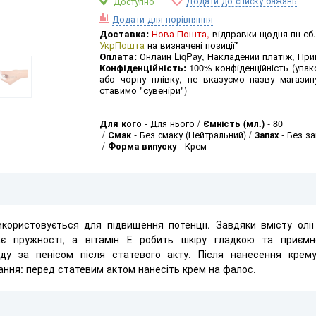
Додати до списку бажань
Доступно
Додати для порівняння
Доставка:
Нова Пошта,
відправки щодня пн-сб.
УкрПошта
на визначені позиції*
Оплата:
Онлайн LiqPay, Накладений платіж, Пр
Конфіденційність:
100% конфіденційність (упак
або чорну плівку, не вказуємо назву магазин
ставимо "сувеніри")
Для кого
-
Для нього
Ємність (мл.)
-
80
Смак
-
Без смаку (Нейтральний)
Запах
-
Без за
Форма випуску
-
Крем
користовується для підвищення потенції. Завдяки вмісту олі
ає пружності, а вітамін Е робить шкіру гладкою та приєм
ду за пенісом після статевого акту. Після нанесення кре
ання: перед статевим актом нанесіть крем на фалос.