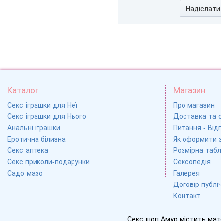
Надіслати
Каталог
Магазин
Секс-іграшки для Неї
Про магазин
Секс-іграшки для Нього
Доставка та 
Анальні іграшки
Питання - Відп
Еротична білизна
Як оформити 
Секс-аптека
Розмірна табл
Секс приколи-подарунки
Сексопедія
Садо-мазо
Галерея
Договір публі
Контакт
Секс-шоп Амур містить мат