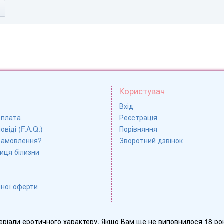
Користувач
Вхід
оплата
Реєстрація
овіді (F.A.Q.)
Порівняння
замовлення?
Зворотний дзвінок
иця білизни
чної оферти
еріали еротичного характеру. Якщо Вам ще не виповнилося 18 рок