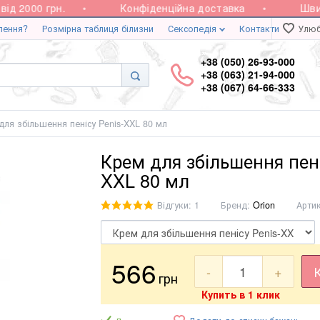
 2000 грн.
Конфіденційна доставка
Швидк
лення?
Розмірна таблиця білизни
Сексопедія
Контакти
Улюб
+38 (050) 26-93-000
+38 (063) 21-94-000
+38 (067) 64-66-333
для збільшення пенісу Penis-XXL 80 мл
Крем для збільшення пені
XXL 80 мл
Відгуки: 1
Бренд:
Orion
Арти
566
-
+
грн
Купить в 1 клик