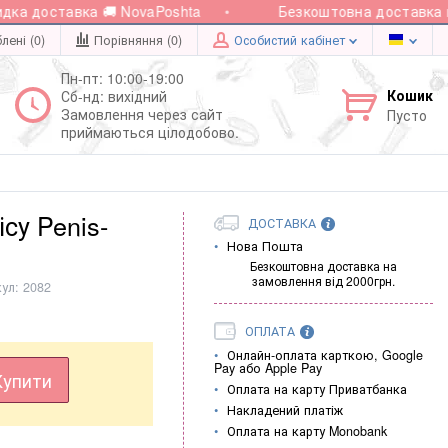
а доставка 🚚 NovaPoshta
Безкоштовна доставка при 
лені (0)
Порівняння (
0
)
Особистий кабінет
Пн-пт: 10:00-19:00
Кошик
Сб-нд: вихідний
Замовлення через сайт
Пусто
приймаються цілодобово.
су Penis-
ДОСТАВКА
Нова Пошта
Безкоштовна доставка на
замовлення від 2000грн.
кул:
2082
ОПЛАТА
Онлайн-оплата карткою, Google
Pay або Apple Pay
Купити
Оплата на карту Приватбанка
Накладений платіж
Оплата на карту Monobank