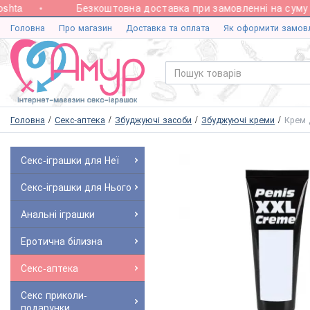
ta
Безкоштовна доставка при замовленні на суму від
Головна
Про магазин
Доставка та оплата
Як оформити замов
Головна
Секс-аптека
Збуджуючі засоби
Збуджуючі креми
Крем 
Секс-іграшки для Неї
Секс-іграшки для Нього
Анальні іграшки
Еротична білизна
Секс-аптека
Секс приколи-
подарунки