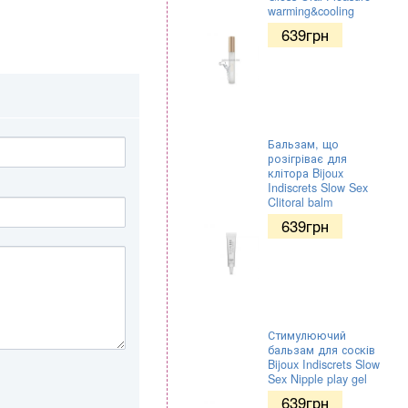
warming&cooling
639
грн
Бальзам, що
розігріває для
клітора Bijoux
Indiscrets Slow Sex
Clitoral balm
639
грн
Стимулюючий
бальзам для сосків
Bijoux Indiscrets Slow
Sex Nipple play gel
639
грн