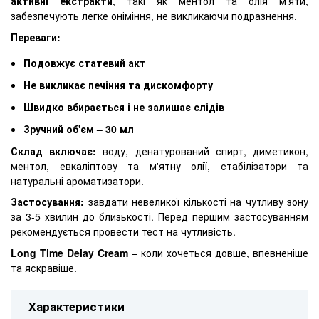
активні екстракти
, такі як ментол та олія м'яти,
забезпечують легке оніміння, не викликаючи подразнення.
Переваги:
Подовжує статевий акт
Не викликає печіння та дискомфорту
Швидко вбирається і не залишає слідів
Зручний об'єм – 30 мл
Склад включає:
воду, денатурований спирт, диметикон,
ментол, евкаліптову та м'ятну олії, стабілізатори та
натуральні ароматизатори.
Застосування:
завдати невеликої кількості на чутливу зону
за 3-5 хвилин до близькості. Перед першим застосуванням
рекомендується провести тест на чутливість.
Long Time Delay Cream
– коли хочеться довше, впевненіше
та яскравіше.
Характеристики