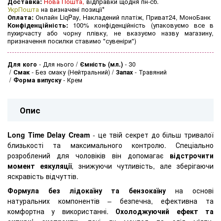
Доставка:
Нова Пошта,
відправки щодня пн-сб.
УкрПошта
на визначені позиції*
Оплата:
Онлайн LiqPay, Накладений платіж, Приват24, МоноБанк
Конфіденційність:
100% конфіденційність (упаковуємо все в
пухирчасту або чорну плівку, не вказуємо назву магазину,
призначення посилки ставимо "сувеніри")
Для кого
-
Для нього
Ємність (мл.)
-
30
Смак
-
Без смаку (Нейтральний)
Запах
-
Травяний
Форма випуску
-
Крем
Опис
Long Time Delay Cream
- це твій секрет до більш тривалої
близькості та максимального контролю. Спеціально
розроблений для чоловіків він допомагає
відстрочити
момент еякуляції
, знижуючи чутливість, але зберігаючи
яскравість відчуттів.
Формула без лідокаїну та бензокаїну
на основі
натуральних компонентів – безпечна, ефективна та
комфортна у використанні.
Охолоджуючий ефект та