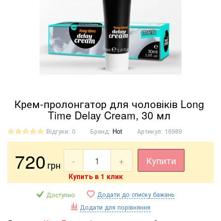
Крем-пролонгатор для чоловіків Long
Time Delay Cream, 30 мл
Відгуки: 0
Бренд:
Hot
Артикул:
16989
720
-
+
Купити
грн
Купить в 1 клик
Додати до списку бажань
Доступно
Додати для порівняння