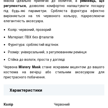
Маска ідеально прилягає до обличчя, а
ремінець, що
регулюється,
дозволяє комфортно налаштувати посадку
під будь-які параметри. Срібляста фурнітура ефектно
вирізняється на тлі червоного кольору, підкреслюючи
елегантність аксесуара.
Колір: червоний, прозорий
Матеріал: ПВХ без фталатів
Фурнітура: сріблястий відтінок
Розмір: універсальний, з регулюванням ремінця
Стійка до вологи, проста у догляді
Червона
Mistery Mask
стане яскравим акцентом до вашого
костюма на вечірці або стильним аксесуаром для
пристрасного побачення.
Характеристики
Колір
Червоний