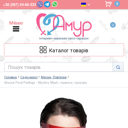
0
+38 (067) 64-66-333
Меню
0
Меню
Каталог товарів
Головна
Садо-мазо
Маски, Пов'язки
Маска Feral Feelings - Mystery Mask, червона, прозора