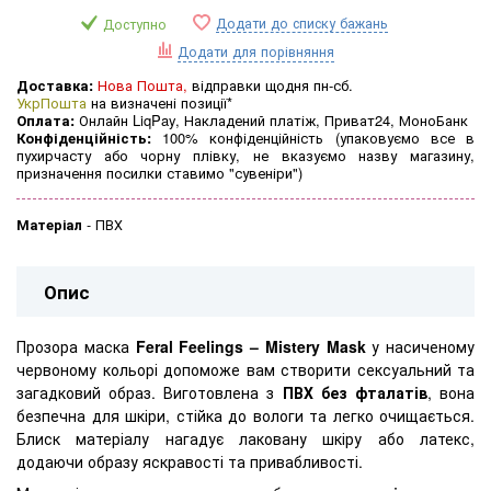
Додати до списку бажань
Доступно
Додати для порівняння
Доставка:
Нова Пошта,
відправки щодня пн-сб.
УкрПошта
на визначені позиції*
Оплата:
Онлайн LiqPay, Накладений платіж, Приват24, МоноБанк
Конфіденційність:
100% конфіденційність (упаковуємо все в
пухирчасту або чорну плівку, не вказуємо назву магазину,
призначення посилки ставимо "сувеніри")
Матеріал
-
ПВХ
Опис
Прозора маска
Feral Feelings – Mistery Mask
у насиченому
червоному кольорі допоможе вам створити сексуальний та
загадковий образ. Виготовлена ​​з
ПВХ без фталатів
, вона
безпечна для шкіри, стійка до вологи та легко очищається.
Блиск матеріалу нагадує лаковану шкіру або латекс,
додаючи образу яскравості та привабливості.