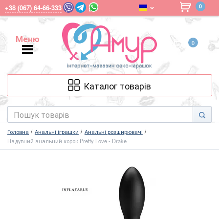
0
+38 (067) 64-66-333
Меню
0
Меню
Каталог товарів
Головна
Анальні іграшки
Анальні розширювачі
Надувний анальний корок Pretty Love - Drake