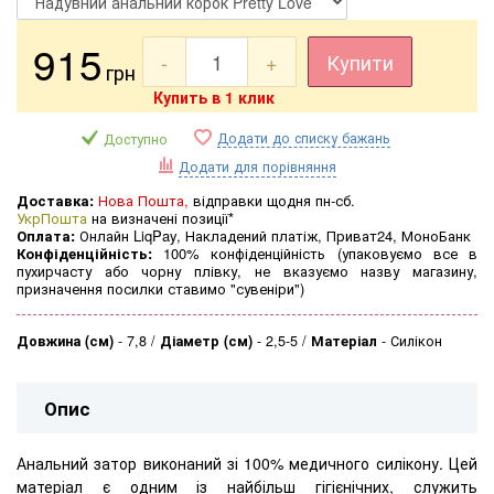
915
-
+
Купити
грн
Купить в 1 клик
Додати до списку бажань
Доступно
Додати для порівняння
Доставка:
Нова Пошта,
відправки щодня пн-сб.
УкрПошта
на визначені позиції*
Оплата:
Онлайн LiqPay, Накладений платіж, Приват24, МоноБанк
Конфіденційність:
100% конфіденційність (упаковуємо все в
пухирчасту або чорну плівку, не вказуємо назву магазину,
призначення посилки ставимо "сувеніри")
Довжина (см)
-
7,8
Діаметр (см)
-
2,5-5
Матеріал
-
Силікон
Опис
Анальний затор виконаний зі 100% медичного силікону. Цей
матеріал є одним із найбільш гігієнічних, служить