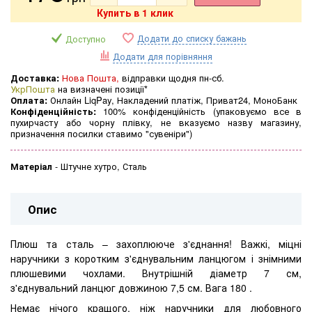
Купить в 1 клик
Додати до списку бажань
Доступно
Додати для порівняння
Доставка:
Нова Пошта,
відправки щодня пн-сб.
УкрПошта
на визначені позиції*
Оплата:
Онлайн LiqPay, Накладений платіж, Приват24, МоноБанк
Конфіденційність:
100% конфіденційність (упаковуємо все в
пухирчасту або чорну плівку, не вказуємо назву магазину,
призначення посилки ставимо "сувеніри")
Матеріал
-
Штучне хутро, Сталь
Опис
Плюш та сталь – захоплююче з'єднання!
Важкі, міцні
наручники з коротким з'єднувальним ланцюгом і знімними
плюшевими чохлами.
Внутрішній діаметр 7 см,
з'єднувальний ланцюг довжиною 7,5 см. Вага 180 .
Немає нічого кращого, ніж наручники для любовного