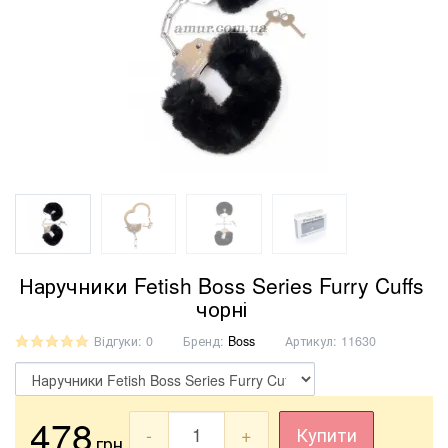
Наручники Fetish Boss Series Furry Cuffs
чорні
Відгуки: 0
Бренд:
Boss
Артикул:
11630
478
-
+
Купити
грн