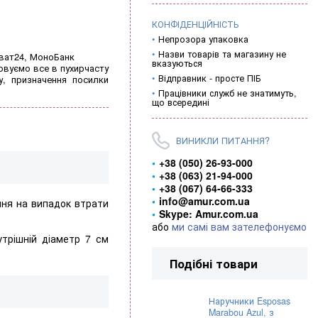
КОНФІДЕНЦІЙНІСТЬ
Непрозора упаковка
Назви товарів та магазину не
иват24, МоноБанк
вказуються
овуємо все в пухирчасту
Відправник - просте ПІБ
у, призначення посилки
Працівники служб не знатимуть,
що всередині
ВИНИКЛИ ПИТАННЯ?
+38 (050) 26-93-000
+38 (063) 21-94-000
+38 (067) 64-66-333
info@amur.com.ua
ння на випадок втрати
Skype: Amur.com.ua
або
ми самі вам зателефонуємо
утрішній діаметр 7 см
Подібні товари
Наручники Esposas
Marabou Azul, з