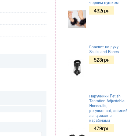
чорним пушком
432
грн
Браслет на руку
Skulls and Bones
523
грн
Наручники Fetish
Tentation Adjustable
Handcuffs,
регульовані, знімний
ланцюжок з
карабінами
479
грн