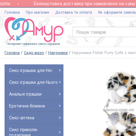
ta
Безкоштовна доставка при замовленні на суму від
Головна
Про магазин
Доставка та оплата
Як оформити замов
Головна
Садо-мазо
Наручники
Наручники Fetish Furry Cuffs з л
Секс-іграшки для Неї
Секс-іграшки для Нього
Анальні іграшки
Еротична білизна
Секс-аптека
Секс приколи-
подарунки