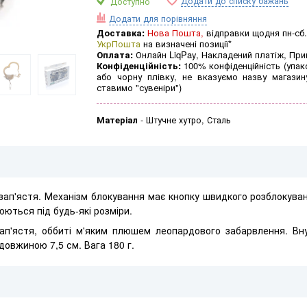
Додати до списку бажань
Доступно
Додати для порівняння
Доставка:
Нова Пошта,
відправки щодня пн-сб.
УкрПошта
на визначені позиції*
Оплата:
Онлайн LiqPay, Накладений платіж, Пр
Конфіденційність:
100% конфіденційність (упак
або чорну плівку, не вказуємо назву магазин
ставимо "сувеніри")
Матеріал
-
Штучне хутро, Сталь
зап'ястя.
Механізм блокування має кнопку швидкого розблокува
ються під будь-які розміри.
ап'ястя, оббиті м'яким плюшем леопардового забарвлення.
Вн
довжиною 7,5 см. Вага 180 г.