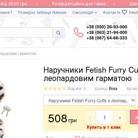
 2000 грн.
Конфіденційна доставка
Швидк
лення?
Розмірна таблиця білизни
Сексопедія
Контакти
Улюб
+38 (050) 26-93-000
+38 (063) 21-94-000
+38 (067) 64-66-333
еопардовим гарматою
Наручники Fetish Furry Cuf
леопардовим гарматою
Відгуки: 0
Бренд:
Boss
Артик
508
-
+
грн
Купить в 1 клик