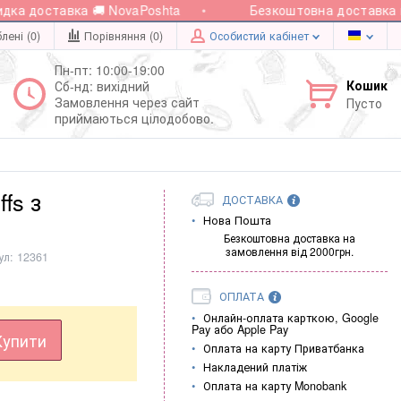
а доставка 🚚 NovaPoshta
Безкоштовна доставка при
лені (0)
Порівняння (
0
)
Особистий кабінет
Пн-пт: 10:00-19:00
Кошик
Сб-нд: вихідний
Замовлення через сайт
Пусто
приймаються цілодобово.
fs з
ДОСТАВКА
Нова Пошта
Безкоштовна доставка на
замовлення від 2000грн.
ул:
12361
ОПЛАТА
Онлайн-оплата карткою, Google
Pay або Apple Pay
Купити
Оплата на карту Приватбанка
Накладений платіж
Оплата на карту Monobank