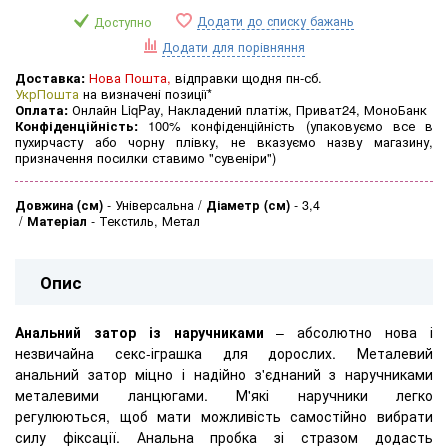
Додати до списку бажань
Доступно
Додати для порівняння
Доставка:
Нова Пошта,
відправки щодня пн-сб.
УкрПошта
на визначені позиції*
Оплата:
Онлайн LiqPay, Накладений платіж, Приват24, МоноБанк
Конфіденційність:
100% конфіденційність (упаковуємо все в
пухирчасту або чорну плівку, не вказуємо назву магазину,
призначення посилки ставимо "сувеніри")
Довжина (см)
-
Універсальна
Діаметр (см)
-
3,4
Матеріал
-
Текстиль, Метал
Опис
Анальний затор із наручниками
– абсолютно нова і
незвичайна секс-іграшка для дорослих. Металевий
анальний затор міцно і надійно з'єднаний з наручниками
металевими ланцюгами. М'які наручники легко
регулюються, щоб мати можливість самостійно вибрати
силу фіксації. Анальна пробка зі стразом додасть