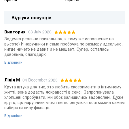
Відгуки покупців
Виктория
03 July 2026
Задумка реально прикольная, к тому же исполнение на
высоте) И наручники и сама пробочка по размеру идеально,
нигде ничего не давит и не мешает. Супер, осталась
довольна, благодарю
Відповісти
Лілія М
04 December 2023
Крута штука для тих, хто любить ексерименти в інтимному
житті, вона додасть яскравості в сексі. Запропонувала
хлопцеві спробувати, ми обоє залишились задоволені. Дуже
круто, що наручники м’які і легко регулюютьсяі можна самим
вибирати силу фіксації.
Відповісти