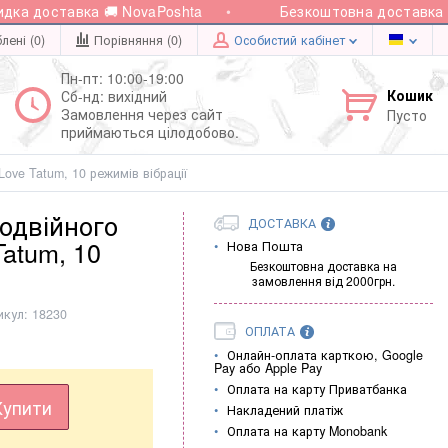
 доставка 🚚 NovaPoshta
Безкоштовна доставка при 
лені (0)
Порівняння (
0
)
Особистий кабінет
Пн-пт: 10:00-19:00
Кошик
Сб-нд: вихідний
Замовлення через сайт
Пусто
приймаються цілодобово.
ove Tatum, 10 режимів вібрації
подвійного
ДОСТАВКА
Tatum, 10
Нова Пошта
Безкоштовна доставка на
замовлення від 2000грн.
икул:
18230
ОПЛАТА
Онлайн-оплата карткою, Google
Pay або Apple Pay
Оплата на карту Приватбанка
Купити
Накладений платіж
Оплата на карту Monobank