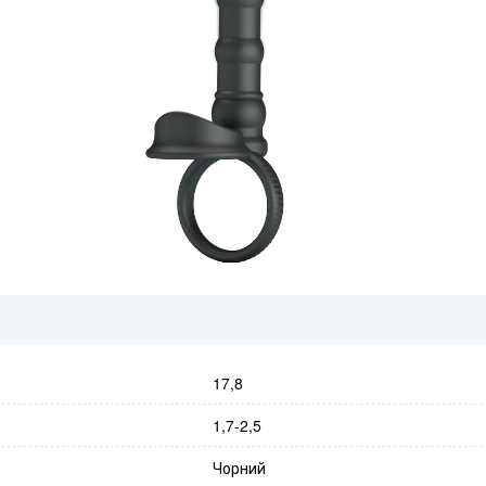
17,8
1,7-2,5
Чорний