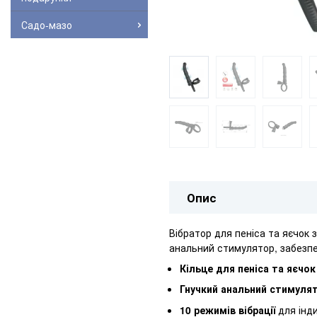
Садо-мазо
Опис
Вібратор для пеніса та яєчок 
анальний стимулятор, забезп
Кільце для пеніса та яєчок
Гнучкий анальний стимуля
10 режимів вібрації
для інд