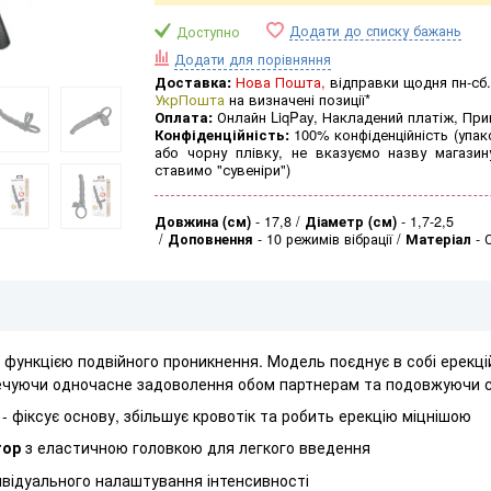
Додати до списку бажань
Доступно
Додати для порівняння
Доставка:
Нова Пошта,
відправки щодня пн-сб.
УкрПошта
на визначені позиції*
Оплата:
Онлайн LiqPay, Накладений платіж, Пр
Конфіденційність:
100% конфіденційність (упак
або чорну плівку, не вказуємо назву магазин
ставимо "сувеніри")
Довжина (см)
-
17,8
Діаметр (см)
-
1,7-2,5
Доповнення
-
10 режимів вібрації
Матеріал
-
з функцією подвійного проникнення. Модель поєднує в собі ерекці
ечуючи одночасне задоволення обом партнерам та подовжуючи с
- фіксує основу, збільшує кровотік та робить ерекцію міцнішою
тор
з еластичною головкою для легкого введення
ивідуального налаштування інтенсивності