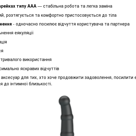
арейках типу AAA
— стабільна робота та легка заміна
й, розтягується та комфортно пристосовується до тіла
кнення
- одночасно посилює відчуття користувача та партнера
ьнення еякуляції
яція
ся
я тривалого використання
ксимально яскравих відчуттів
 аксесуар для тих, хто хоче продовжити задоволення, посилити 
 до інтимної близькості.