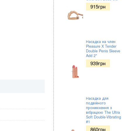
915
грн
Насадка на член
Pleasure X Tender
Double Penis Sleeve
Add 2"
939
грн
Насадка для
подвійного
проникнення з
вібрацією The Ultra
Soft Double-Vibrating
#1
860
грн