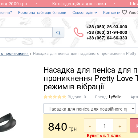
 2000 грн.
Конфіденційна доставка
Швидка
лення?
Розмірна таблиця білизни
Сексопедія
Контакти
Улюб
+38 (050) 26-93-000
+38 (063) 21-94-000
+38 (067) 64-66-333
го проникнення
Насадка для пеніса для подвійного проникнення Pretty L
Насадка для пеніса для 
проникнення Pretty Love 
режимів вібрації
Відгуки: 0
Бренд:
LyBaile
Арт
840
-
+
грн
Купить в 1 клик