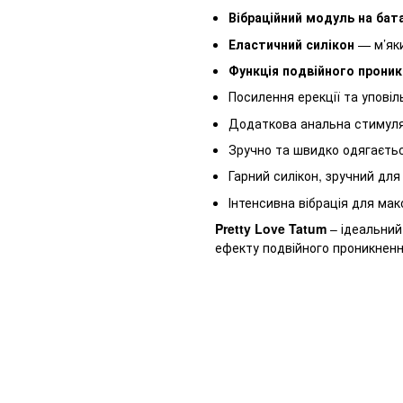
Вібраційний модуль на бат
Еластичний силікон
— м’яки
Функція подвійного прони
Посилення ерекції та уповіл
Додаткова анальна стимул
Зручно та швидко одягаєть
Гарний силікон, зручний дл
Інтенсивна вібрація для ма
Pretty Love Tatum
– ідеальний
ефекту подвійного проникнення