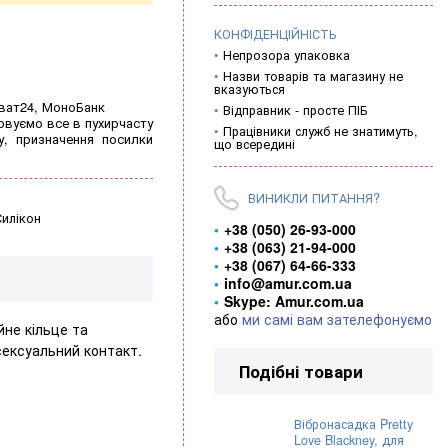
КОНФІДЕНЦІЙНІСТЬ
Непрозора упаковка
Назви товарів та магазину не
вказуються
иват24, МоноБанк
Відправник - просте ПІБ
овуємо все в пухирчасту
Працівники служб не знатимуть,
у, призначення посилки
що всередині
ВИНИКЛИ ПИТАННЯ?
Силікон
+38 (050) 26-93-000
+38 (063) 21-94-000
+38 (067) 64-66-333
info@amur.com.ua
Skype: Amur.com.ua
або
ми самі вам зателефонуємо
йне кільце та
ексуальний контакт.
Подібні товари
Вібронасадка Pretty
Love Blackney, для