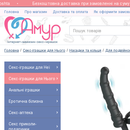
ta
Безкоштовна доставка при замовленні на суму від
Головна
Про магазин
Доставка та оплата
Як оформити замов
Головна
Секс-іграшки для Нього
Насадки та кільця
Для подвійно
Секс-іграшки для Неї
Секс-іграшки для Нього
Анальні іграшки
Еротична білизна
Секс-аптека
Секс приколи-
подарунки