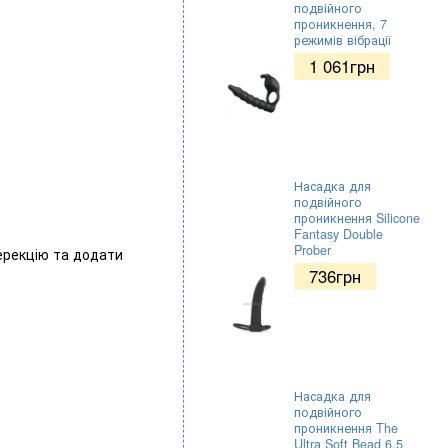
подвійного
проникнення, 7
режимів вібрації
1 061
грн
Насадка для
подвійного
проникнення Silicone
Fantasy Double
Prober
ерекцію та додати
736
грн
Насадка для
подвійного
проникнення The
Ultra Soft Bead 6.5