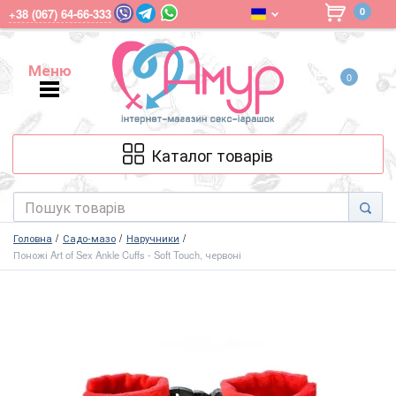
0
+38 (067) 64-66-333
Меню
0
Меню
Каталог товарів
Головна
Садо-мазо
Наручники
Поножі Art of Sex Ankle Cuffs - Soft Touch, червоні