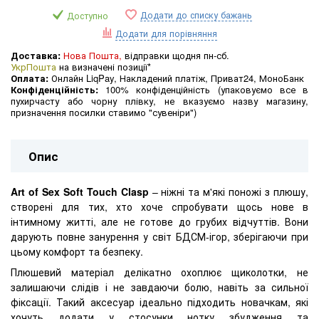
Додати до списку бажань
Доступно
Додати для порівняння
Доставка:
Нова Пошта,
відправки щодня пн-сб.
УкрПошта
на визначені позиції*
Оплата:
Онлайн LiqPay, Накладений платіж, Приват24, МоноБанк
Конфіденційність:
100% конфіденційність (упаковуємо все в
пухирчасту або чорну плівку, не вказуємо назву магазину,
призначення посилки ставимо "сувеніри")
Опис
Art of Sex Soft Touch Clasp
– ніжні та м'які поножі з плюшу,
створені для тих, хто хоче спробувати щось нове в
інтимному житті, але не готове до грубих відчуттів. Вони
дарують повне занурення у світ БДСМ-ігор, зберігаючи при
цьому комфорт та безпеку.
Плюшевий матеріал делікатно охоплює щиколотки, не
залишаючи слідів і не завдаючи болю, навіть за сильної
фіксації. Такий аксесуар ідеально підходить новачкам, які
хочуть додати у стосунки нотку збудження та