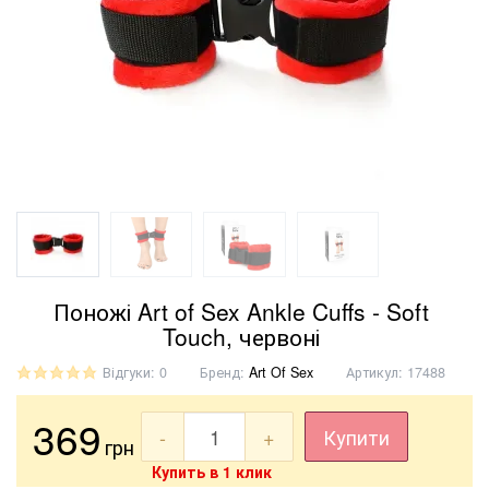
Поножі Art of Sex Ankle Cuffs - Soft
Touch, червоні
Відгуки: 0
Бренд:
Art Of Sex
Артикул:
17488
369
-
+
Купити
грн
Купить в 1 клик