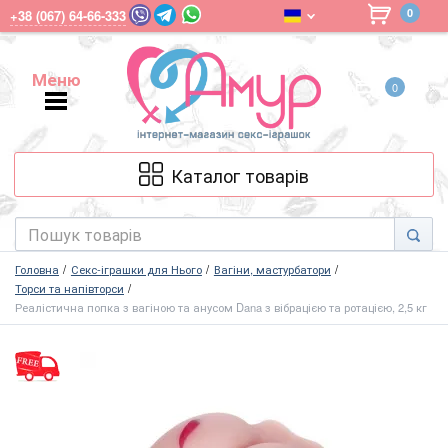
0
+38 (067) 64-66-333
Меню
0
Меню
Каталог товарів
Головна
Секс-іграшки для Нього
Вагіни, мастурбатори
Торси та напівторси
Реалістична попка з вагіною та анусом Dana з вібрацією та ротацією, 2,5 кг