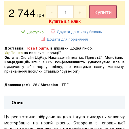
2 744
-
+
Купити
грн
Купить в 1 клик
Додати до списку бажань
Доступно
Додати для порівняння
Доставка:
Нова Пошта,
відправки щодня пн-сб.
УкрПошта
на визначені позиції*
Оплата:
Онлайн LiqPay, Накладений платіж, Приват24, МоноБанк
Конфіденційність:
100% конфіденційність (упаковуємо все в
пухирчасту або чорну плівку, не вказуємо назву магазину,
призначення посилки ставимо "сувеніри")
Довжина (см)
-
28
Матеріал
-
ТПЕ
Опис
Ця реалістична вібруюча кицька і дупа виводять чоловічу
мастурбацію на новий рівень. Створена зі справжньої
кицьки та заднього проходу, ця реалістична кицька та дупа