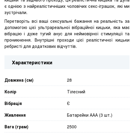
є однією з найреалістичніших чоловічих секс-іграшок, які ми
зустрічали.
Перетворіть всі ваші сексуальні бажання на реальність за
допомогою цієї ультрареальної вібраційної кицьки, яка має
вібрацію і дуже тугий анус для неймовірної стимуляції та
проникнення. Внутрішні проходи цієї реалістичної кицьки
ребристі для додаткових відчуттів.
Характеристики
Довжина (см)
28
Колір
Тілесний
Вібрація
Є
Живлення
Батарейки ААА (3 шт.)
Вага (грам)
2500