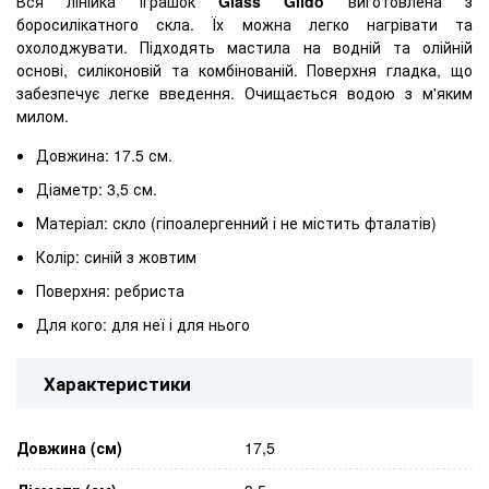
Вся лінійка іграшок
Glass Gildo
виготовлена ​​з
боросилікатного скла. Їх можна легко нагрівати та
охолоджувати. Підходять мастила на водній та олійній
основі, силіконовій та комбінованій. Поверхня гладка, що
забезпечує легке введення. Очищається водою з м'яким
милом.
Довжина: 17.5 см.
Діаметр: 3,5 см.
Матеріал: скло (гіпоалергенний і не містить фталатів)
Колір: синій з жовтим
Поверхня: ребриста
Для кого: для неї і для нього
Характеристики
Довжина (см)
17,5