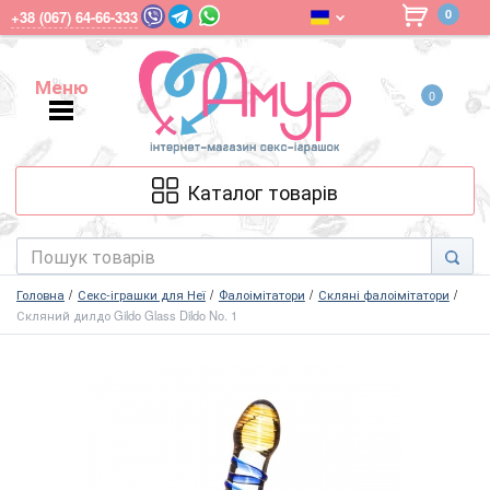
0
+38 (067) 64-66-333
Меню
0
Меню
Каталог товарів
Головна
Секс-іграшки для Неї
Фалоімітатори
Скляні фалоімітатори
Скляний дилдо Gildo Glass Dildo No. 1