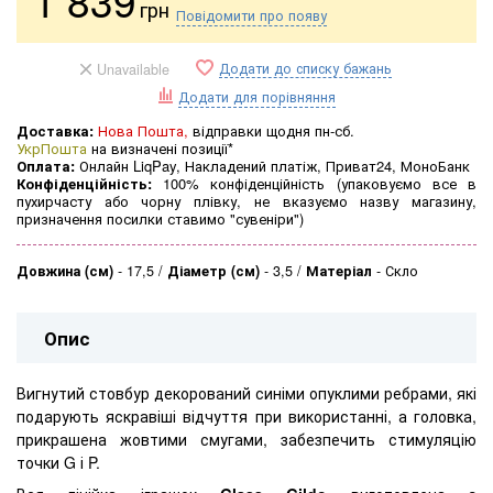
1 839
грн
Повідомити про появу
Додати до списку бажань
Unavailable
Додати для порівняння
Доставка:
Нова Пошта,
відправки щодня пн-сб.
УкрПошта
на визначені позиції*
Оплата:
Онлайн LiqPay, Накладений платіж, Приват24, МоноБанк
Конфіденційність:
100% конфіденційність (упаковуємо все в
пухирчасту або чорну плівку, не вказуємо назву магазину,
призначення посилки ставимо "сувеніри")
Довжина (см)
-
17,5
Діаметр (см)
-
3,5
Матеріал
-
Скло
Опис
Вигнутий стовбур декорований синіми опуклими ребрами, які
подарують яскравіші відчуття при використанні, а головка,
прикрашена жовтими смугами, забезпечить стимуляцію
точки G і P.