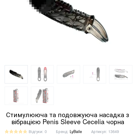
Стимулююча та подовжуюча насадка з
вібрацією Penis Sleeve Cecelia чорна
Відгуки: 0
Бренд:
LyBaile
Артикул:
13649