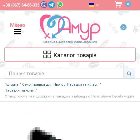
0
+38 (067) 64-66-333
Меню
0
Меню
Каталог товарів
Головна
Секс-іграшки для Нього
Насадки та кільця
Насадки на член
Стимулююча та подовжуюча насадка з вібрацією Penis Sleeve Cecelia чорна