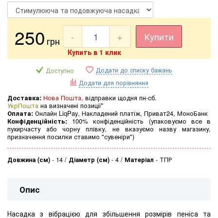
250
-
+
Купити
грн
Купить в 1 клик
Додати до списку бажань
Доступно
Додати для порівняння
Доставка:
Нова Пошта,
відправки щодня пн-сб.
УкрПошта
на визначені позиції*
Оплата:
Онлайн LiqPay, Накладений платіж, Приват24, МоноБанк
Конфіденційність:
100% конфіденційність (упаковуємо все в
пухирчасту або чорну плівку, не вказуємо назву магазину,
призначення посилки ставимо "сувеніри")
Довжина (см)
-
14
Діаметр (см)
-
4
Матеріал
-
ТПР
Опис
Насадка з вібрацією для збільшення розмірів пеніса та