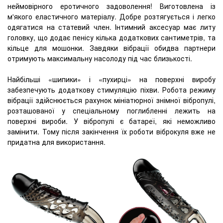
неймовірного еротичного задоволення! Виготовлена ​​із
м'якого еластичного матеріалу. Добре розтягується і легко
одягатися на статевий член. Інтимний аксесуар має литу
головку, що додає пенісу кілька додаткових сантиметрів, та
кільце для мошонки. Завдяки вібрації обидва партнери
отримують максимальну насолоду під час близькості.
Найбільші «шипики» і «пухирці» на поверхні виробу
забезпечують додаткову стимуляцію піхви. Робота режиму
вібрації здійснюється рахунок мініатюрної знімної вібропулі,
розташованої у спеціальному поглибленні лежить на
поверхні вироби. У вібропулі є батареї, які неможливо
замінити. Тому після закінчення їх роботи віброкуля вже не
придатна для використання.