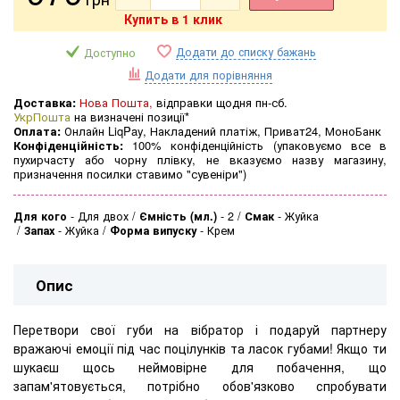
Купить в 1 клик
Додати до списку бажань
Доступно
Додати для порівняння
Доставка:
Нова Пошта,
відправки щодня пн-сб.
УкрПошта
на визначені позиції*
Оплата:
Онлайн LiqPay, Накладений платіж, Приват24, МоноБанк
Конфіденційність:
100% конфіденційність (упаковуємо все в
пухирчасту або чорну плівку, не вказуємо назву магазину,
призначення посилки ставимо "сувеніри")
Для кого
-
Для двох
Ємність (мл.)
-
2
Смак
-
Жуйка
Запах
-
Жуйка
Форма випуску
-
Крем
Опис
Перетвори свої губи на вібратор і подаруй партнеру
вражаючі емоції під час поцілунків та ласок губами! Якщо ти
шукаєш щось неймовірне для побачення, що
запам'ятовується, потрібно обов'язково спробувати