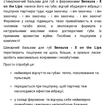
стимулюючий бальзам для губ з феромонами
Sensuva - X
on the Lips
: нанеси його на губи, відчуй збуджуючі вібрації і
поцілунок партнера туди, куди захочеш - і він захочеш - і він
захочеш - і він захочеш - і він захочеш - і він захоче!
Феромони у складі підвищать твою привабливість в очах
чоловіків та/або жінок, а зволожуюча формула з
натуральними маслами ніжно доглядатиме губи. Із
приємним ароматом жуйки. Посібник з поцілунків у
комплекті!
Шикарний бальзам для губ
Sensuva - X on the Lips
перетворить поцілунки на щось більше, а оральні ласки
зробить максимально яскравими і незабутніми.
Просто спробуй це:
неймовірні відчуття на губах: тепло, поколювання та
пульсація;
передається при поцілунку, щоб партнер теж
насолодився ефектом вібрації;
у складі феромони: ти відчуєш себе неймовірно
привабливо і викличеш непереборне бажання