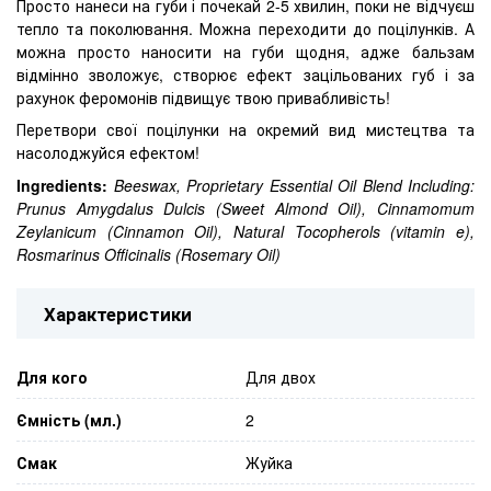
Просто нанеси на губи і почекай 2-5 хвилин, поки не відчуєш
тепло та поколювання. Можна переходити до поцілунків. А
можна просто наносити на губи щодня, адже бальзам
відмінно зволожує, створює ефект зацільованих губ і за
рахунок феромонів підвищує твою привабливість!
Перетвори свої поцілунки на окремий вид мистецтва та
насолоджуйся ефектом!
Ingredients:
Beeswax, Proprietary Essential Oil Blend Including:
Prunus Amygdalus Dulcis (Sweet Almond Oil), Cinnamomum
Zeylanicum (Cinnamon Oil), Natural Tocopherols (vitamin e),
Rosmarinus Officinalis (Rosemary Oil)
Характеристики
Для кого
Для двох
Ємність (мл.)
2
Смак
Жуйка