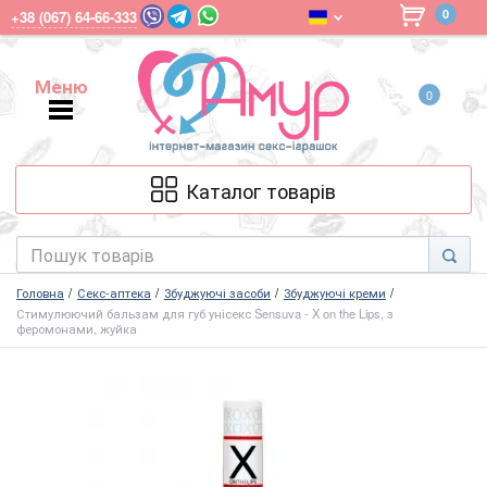
0
+38 (067) 64-66-333
Меню
0
Меню
Каталог товарів
Головна
Секс-аптека
Збуджуючі засоби
Збуджуючі креми
Стимулюючий бальзам для губ унісекс Sensuva - X on the Lips, з
феромонами, жуйка