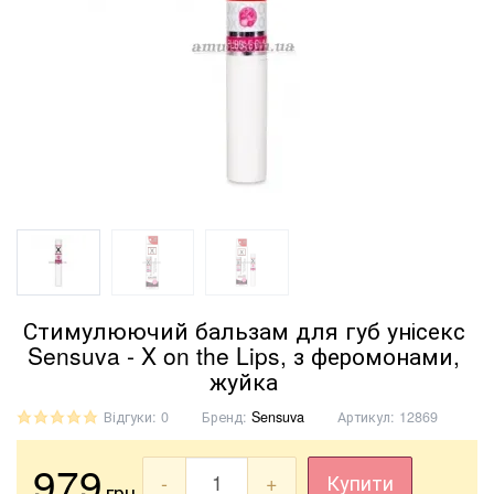
Стимулюючий бальзам для губ унісекс
Sensuva - X on the Lips, з феромонами,
жуйка
Відгуки: 0
Бренд:
Sensuva
Артикул:
12869
979
-
+
Купити
грн