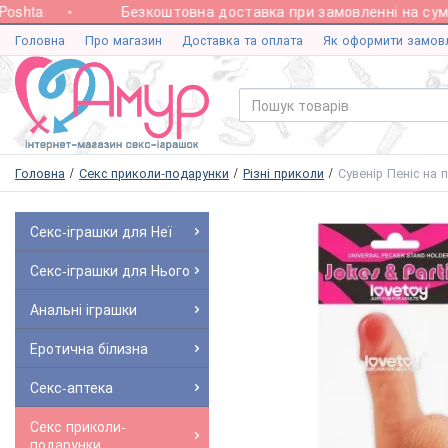
shta
Безкоштовна доставка при замовленні на суму в
Головна
Про магазин
Доставка та оплата
Як оформити замов
Головна
Секс приколи-подарунки
Різні приколи
Сувенір Пеніс на 
Секс-іграшки для Неї
Секс-іграшки для Нього
Анальні іграшки
Еротична білизна
Секс-аптека
Секс приколи-
подарунки