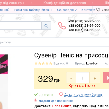
ід 2000 грн.
Конфіденційна доставка
Швид
лення?
Розмірна таблиця білизни
Сексопедія
Контакти
Улюб
+38 (050) 26-93-000
+38 (063) 21-94-000
+38 (067) 64-66-333
присосці
Сувенір Пеніс на присосц
Відгуки: 0
Бренд:
LoveToy
Ар
329
-
+
грн
Купить в 1 клик
Додати до списку бажань
Доступно
Додати для порівняння
Доставка:
Нова Пошта,
відправки щодня пн-сб.