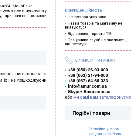
иват24, МоноБанк
КОНФІДЕНЦІЙНІСТЬ
овуємо все в пухирчасту
у, призначення посилки
Непрозора упаковка
Назви товарів та магазину не
вказуються
Відправник - просте ПІБ
Працівники служб не знатимуть,
що всередині
ВИНИКЛИ ПИТАННЯ?
+38 (050) 26-93-000
зова, виготовлена ​​з
+38 (063) 21-94-000
и їх і не пошкоджуючи
+38 (067) 64-66-333
info@amur.com.ua
Skype: Amur.com.ua
або
ми самі вам зателефонуємо
Подібні товари
Желейки у формі
цицьок Jelly Boos,