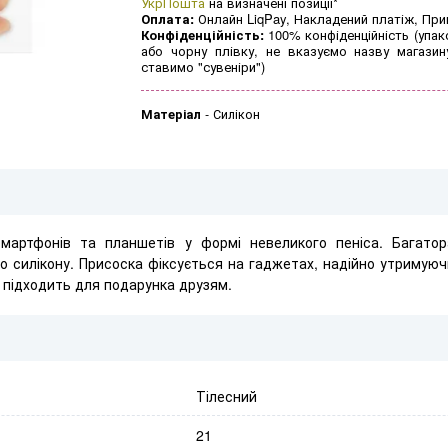
УкрПошта
на визначені позиції*
Оплата:
Онлайн LiqPay, Накладений платіж, Пр
Конфіденційність:
100% конфіденційність (упак
або чорну плівку, не вказуємо назву магазин
ставимо "сувеніри")
Матеріал
-
Силікон
мартфонів та планшетів у формі невеликого пеніса. Багатора
го силікону. Присоска фіксується на гаджетах, надійно утримуюч
 підходить для подарунка друзям.
Тілесний
21