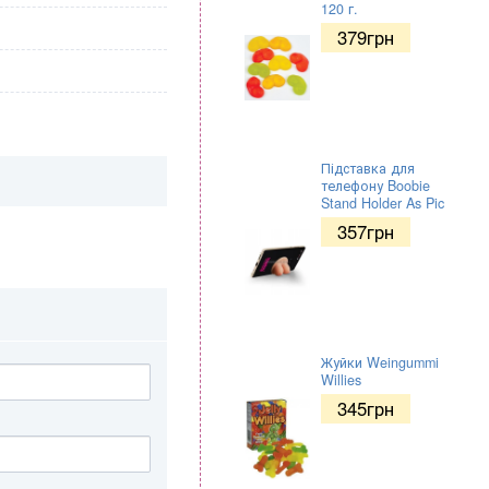
120 г.
379
грн
Підставка для
телефону Boobie
Stand Holder As Pic
357
грн
Жуйки Weingummi
Willies
345
грн