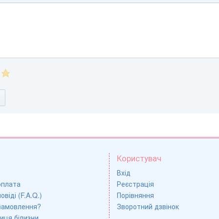
Користувач
Вхід
оплата
Реєстрація
овіді (F.A.Q.)
Порівняння
замовлення?
Зворотний дзвінок
иця білизни