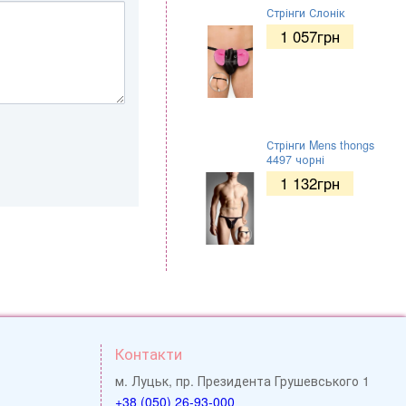
Стрінги Слонік
1 057
грн
Стрінги Mens thongs
4497 чорні
1 132
грн
Контакти
м. Луцьк, пр. Президента Грушевського 1
+38 (050) 26-93-000