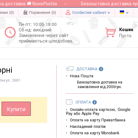
доставка 🚚 NovaPoshta
Безкоштовна доставка при з
лені (0)
Порівняння (
0
)
Особистий кабінет
Пн-пт: 10:00-19:00
Кошик
Сб-нд: вихідний
Замовлення через сайт
Пусто
приймаються цілодобово.
орні
ДОСТАВКА
Нова Пошта
тикул:
3981
Безкоштовна доставка на
замовлення від 2000грн.
ОПЛАТА
Купити
Онлайн-оплата карткою, Google
Pay або Apple Pay
Оплата на карту Приватбанка
Накладений платіж
Оплата на карту Monobank