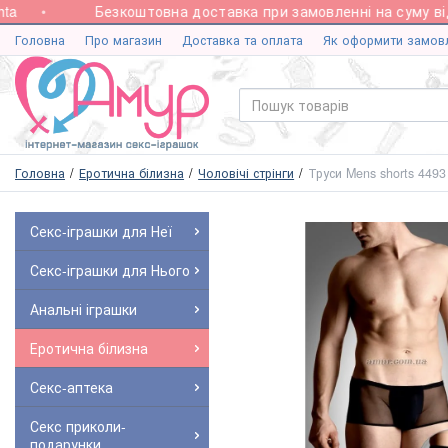
Безкоштовна доставка при замовленні на суму від 2
Головна
Про магазин
Доставка та оплата
Як оформити замов
Головна
Еротична білизна
Чоловічі стрінги
Труси Mens shorts 4493
Секс-іграшки для Неї
Секс-іграшки для Нього
Анальні іграшки
Еротична білизна
Секс-аптека
Секс приколи-
подарунки