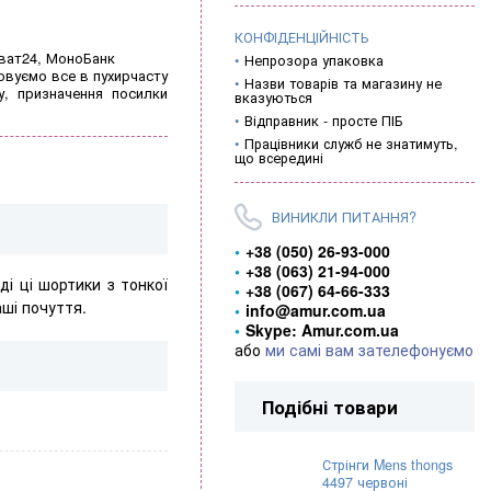
КОНФІДЕНЦІЙНІСТЬ
иват24, МоноБанк
Непрозора упаковка
овуємо все в пухирчасту
Назви товарів та магазину не
у, призначення посилки
вказуються
Відправник - просте ПІБ
Працівники служб не знатимуть,
що всередині
ВИНИКЛИ ПИТАННЯ?
+38 (050) 26-93-000
+38 (063) 21-94-000
і ці шортики з тонкої
+38 (067) 64-66-333
аші почуття.
info@amur.com.ua
Skype: Amur.com.ua
або
ми самі вам зателефонуємо
Подібні товари
Стрінги Mens thongs
4497 червоні