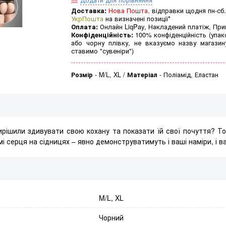
Доставка:
Нова Пошта,
відправки щодня пн-сб.
УкрПошта
на визначені позиції*
Оплата:
Онлайн LiqPay, Накладений платіж, Пр
Конфіденційність:
100% конфіденційність (упак
або чорну плівку, не вказуємо назву магазин
ставимо "сувеніри")
Розмір
-
M/L, XL
Матеріал
-
Поліамід, Еластан
ирішили здивувати свою кохану та показати їй свої почуття? Тод
рмі серця на сідницях – явно демонструватимуть і ваші
наміри, і в
M/L, XL
Чорний