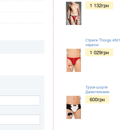
1 132
грн
Стрінги Thongs 4501
червоні
1 029
грн
Труси-шорти
Джентельмен
600
грн