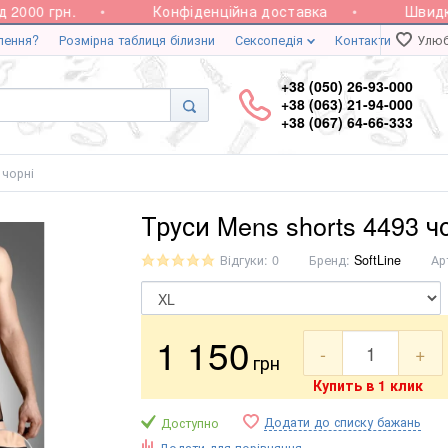
000 грн.
Конфіденційна доставка
Швидка 
лення?
Розмірна таблиця білизни
Сексопедія
Контакти
Улюб
+38 (050) 26-93-000
+38 (063) 21-94-000
+38 (067) 64-66-333
 чорні
Труси Mens shorts 4493 ч
Відгуки: 0
Бренд:
SoftLine
Ар
1 150
-
+
грн
Купить в 1 клик
Додати до списку бажань
Доступно
Додати для порівняння