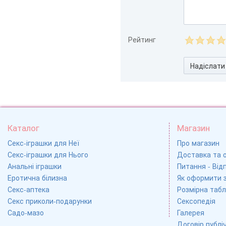
Рейтинг
Надіслати
Каталог
Магазин
Секс-іграшки для Неї
Про магазин
Секс-іграшки для Нього
Доставка та 
Анальні іграшки
Питання - Відп
Еротична білизна
Як оформити 
Секс-аптека
Розмірна табл
Секс приколи-подарунки
Сексопедія
Садо-мазо
Галерея
Договір публі