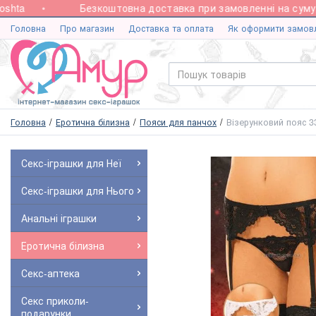
hta
Безкоштовна доставка при замовленні на суму ві
Головна
Про магазин
Доставка та оплата
Як оформити замов
Головна
Еротична білизна
Пояси для панчох
Візерунковий пояс 3
Секс-іграшки для Неї
Секс-іграшки для Нього
Анальні іграшки
Еротична білизна
Секс-аптека
Секс приколи-
подарунки