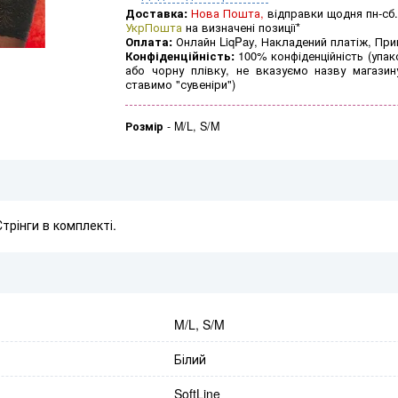
Доставка:
Нова Пошта,
відправки щодня пн-сб.
УкрПошта
на визначені позиції*
Оплата:
Онлайн LiqPay, Накладений платіж, Пр
Конфіденційність:
100% конфіденційність (упак
або чорну плівку, не вказуємо назву магазин
ставимо "сувеніри")
Розмір
-
M/L, S/M
трінги в комплекті.
M/L, S/M
Білий
SoftLine