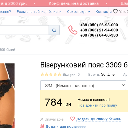
д 2000 грн.
Конфіденційна доставка
Швид
лення?
Розмірна таблиця білизни
Сексопедія
Контакти
Улюб
+38 (050) 26-93-000
+38 (063) 21-94-000
+38 (067) 64-66-333
309 білий
Візерунковий пояс 3309 б
Відгуки: 0
Бренд:
SoftLine
Ар
784
Немає в наявності
грн
Повідомити про появу
Додати до списку бажань
Unavailable
Додати для порівняння