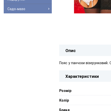
Садо-мазо
Опис
Пояс у панчохи візерунковий. С
Характеристики
Розмір
Колір
Бренд