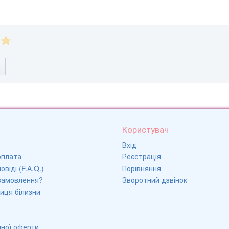
Користувач
Вхід
оплата
Реєстрація
овіді (F.A.Q.)
Порівняння
замовлення?
Зворотний дзвінок
иця білизни
чної оферти