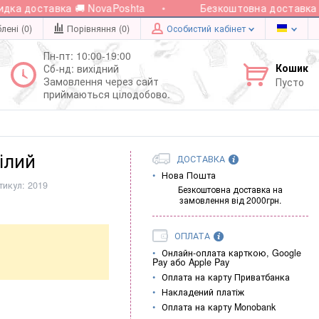
ка доставка 🚚 NovaPoshta
Безкоштовна доставка пр
лені (0)
Порівняння (
0
)
Особистий кабінет
Пн-пт: 10:00-19:00
Кошик
Сб-нд: вихідний
Замовлення через сайт
Пусто
приймаються цілодобово.
ілий
ДОСТАВКА
Нова Пошта
тикул:
2019
Безкоштовна доставка на
замовлення від 2000грн.
ОПЛАТА
Онлайн-оплата карткою, Google
Pay або Apple Pay
Оплата на карту Приватбанка
Накладений платіж
Оплата на карту Monobank