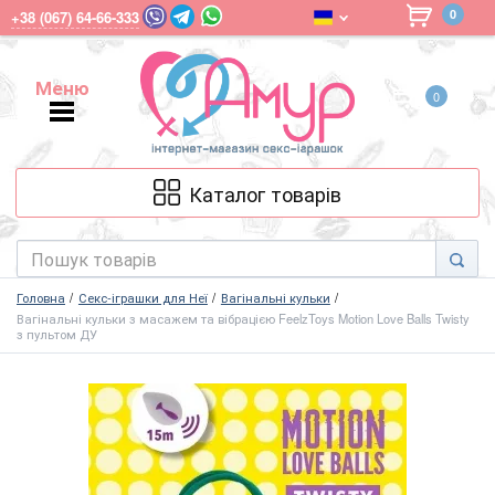
0
+38 (067) 64-66-333
Меню
0
Меню
Каталог товарів
Головна
Секс-іграшки для Неї
Вагінальні кульки
Вагінальні кульки з масажем та вібрацією FeelzToys Motion Love Balls Twisty
з пультом ДУ