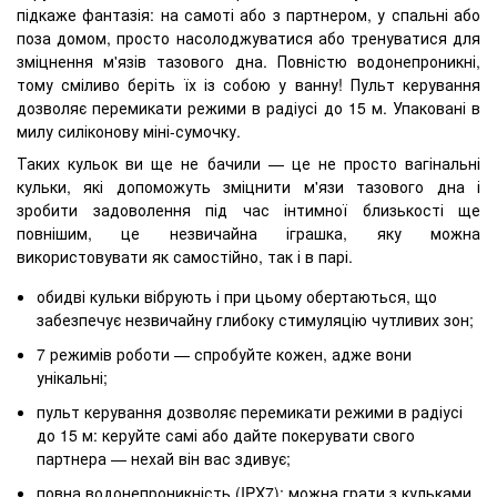
підкаже фантазія: на самоті або з партнером, у спальні або
поза домом, просто насолоджуватися або тренуватися для
зміцнення м'язів тазового дна. Повністю водонепроникні,
тому сміливо беріть їх із собою у ванну! Пульт керування
дозволяє перемикати режими в радіусі до 15 м. Упаковані в
милу силіконову міні-сумочку.
Таких кульок ви ще не бачили — це не просто вагінальні
кульки, які допоможуть зміцнити м'язи тазового дна і
зробити задоволення під час інтимної близькості ще
повнішим, це незвичайна іграшка, яку можна
використовувати як самостійно, так і в парі.
обидві кульки вібрують і при цьому обертаються, що
забезпечує незвичайну глибоку стимуляцію чутливих зон;
7 режимів роботи — спробуйте кожен, адже вони
унікальні;
пульт керування дозволяє перемикати режими в радіусі
до 15 м: керуйте самі або дайте покерувати свого
партнера — нехай він вас здивує;
повна водонепроникність (IPX7): можна грати з кульками