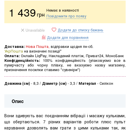
1 439
Немає в наявності
грн
Повідомити про появу
Додати до списку бажань
Unavailable
Додати для порівняння
Доставка:
Нова Пошта,
відправки щодня пн-сб.
УкрПошта
на визначені позиції*
Оплата:
Онлайн LiqPay, Накладений платіж, Приват24, МоноБанк
Конфіденційність:
100% конфіденційність (упаковуємо все в
пухирчасту або чорну плівку, не вказуємо назву магазину,
призначення посилки ставимо "сувеніри")
Довжина (см)
-
8,3
Діаметр (см)
-
3,3
Матеріал
-
Силікон
Опис
Вони здивують вас поєднанням вібрації і масажу кульками,
що обертаються. 7 різних варіантів роботи плюс пульт
керування дозволять вам грати з цими кульками так, як