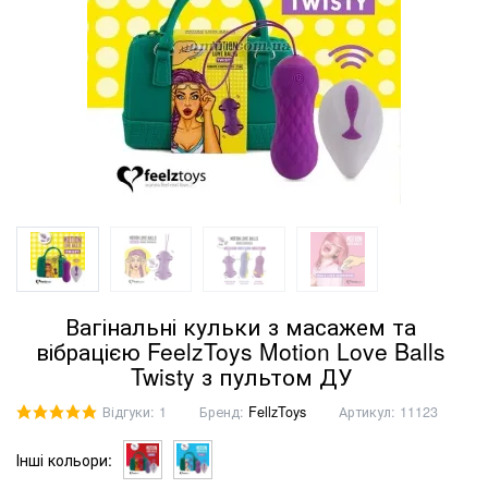
Вагінальні кульки з масажем та
вібрацією FeelzToys Motion Love Balls
Twisty з пультом ДУ
Відгуки: 1
Бренд:
FellzToys
Артикул:
11123
Інші кольори: