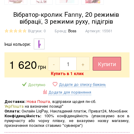
Вібратор-кролик Fanny, 20 режимів
вібрації, 3 режими руху, підігрів
Відгуки: 0
Бренд:
Boss
Артикул:
15561
Інші кольори:
1 620
-
+
Купити
грн
Купить в 1 клик
Додати до списку бажань
Доступно
Додати для порівняння
Доставка:
Нова Пошта,
відправки щодня пн-сб.
УкрПошта
на визначені позиції*
Оплата:
Онлайн LiqPay, Накладений платіж, Приват24, МоноБанк
Конфіденційність:
100% конфіденційність (упаковуємо все в
пухирчасту або чорну плівку, не вказуємо назву магазину,
призначення посилки ставимо "сувеніри")