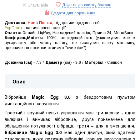
Додати до списку бажань
Unavailable
Додати для порівняння
Доставка:
Нова Пошта,
відправки щодня пн-сб.
УкрПошта
на визначені позиції*
Оплата:
Онлайн LiqPay, Накладений платіж, Приват24, МоноБанк
Конфіденційність:
100% конфіденційність (упаковуємо все в
пухирчасту або чорну плівку, не вказуємо назву магазину,
призначення посилки ставимо "сувеніри")
Довжина (см)
-
7,3
Діаметр (см)
-
3,6
Матеріал
-
Силікон
Опис
Віброяйце
Magic Egg 3.0
з бездротовим пультом
дистанційного керування.
Простий і зручний пульт управління має три кнопки - одна
включає і вимикає віброяйце, друга призначена для
збільшення потужності вібрації, третя – для її зменшення.
Віброяйце Magic Egg 3.0
має один двигун, який здатний
створювати дуже потужну вібрацію. Іграшка виготовлена ​​з