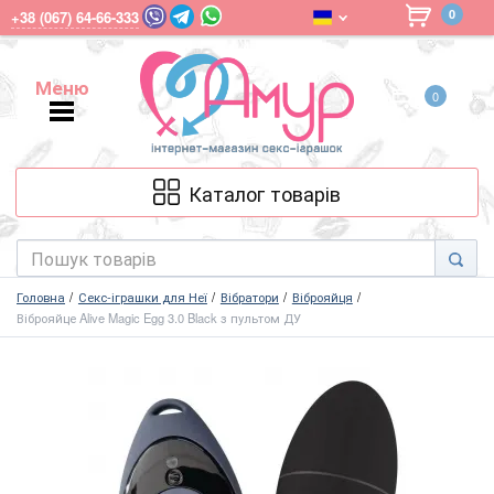
0
+38 (067) 64-66-333
Меню
0
Меню
Каталог товарів
Головна
Секс-іграшки для Неї
Вібратори
Віброяйця
Віброяйце Alive Magic Egg 3.0 Black з пультом ДУ