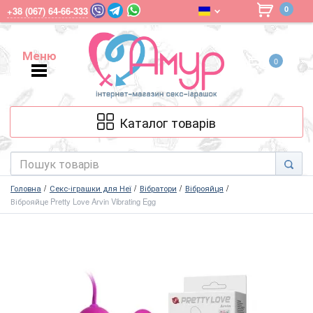
0
+38 (067) 64-66-333
Меню
0
Меню
Каталог товарів
Головна
Секс-іграшки для Неї
Вібратори
Віброяйця
Віброяйце Pretty Love Arvin Vibrating Egg