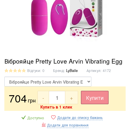
Віброяйце Pretty Love Arvin Vibrating Egg
Відгуки: 0
Бренд:
LyBaile
Артикул:
4172
704
-
+
Купити
грн
Купить в 1 клик
Додати до списку бажань
Доступно
Додати для порівняння