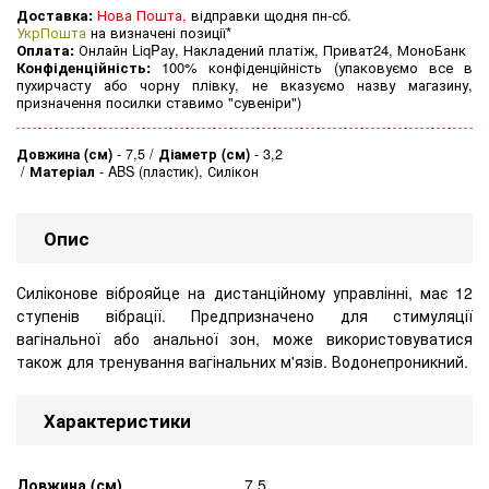
Доставка:
Нова Пошта,
відправки щодня пн-сб.
УкрПошта
на визначені позиції*
Оплата:
Онлайн LiqPay, Накладений платіж, Приват24, МоноБанк
Конфіденційність:
100% конфіденційність (упаковуємо все в
пухирчасту або чорну плівку, не вказуємо назву магазину,
призначення посилки ставимо "сувеніри")
Довжина (см)
-
7,5
Діаметр (см)
-
3,2
Матеріал
-
ABS (пластик), Силікон
Опис
Силіконове віброяйце на дистанційному управлінні, має 12
ступенів вібрації.
П
редпризначено для стимуляції
вагінальної або анальної зон, може використовуватися
також для тренування вагінальних м'язів. Водонепроникний.
Характеристики
Довжина (см)
7,5