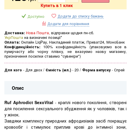
Купить в 1 клик
Додати до списку бажань
Доступно
Додати для порівняння
Доставка:
Нова Пошта,
відправки щодня пн-сб.
УкрПошта
на визначені позиції*
Оплата:
Онлайн LiqPay, Накладений платіж, Приват24, МоноБанк
Конфіденційність:
100% конфіденційність (упаковуємо все в
пухирчасту або чорну плівку, не вказуємо назву магазину,
призначення посилки ставимо "сувеніри")
Для кого
-
Для двох
Ємність (мл.)
-
20
Форма випуску
-
Спрей
Опис
Ruf Aphrodict SexoVital
- краплі нового покоління, створені
для посилення сексуального збудження як у чоловіків, так і
у жінок.
Завдяки комплексу природних афродизіаків засіб покращує
кровообіг і стимулює приплив крові до інтимної зони,