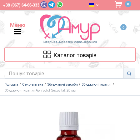
0
+38 (067) 64-66-333
Меню
0
Меню
Каталог товарів
Головна
Секс-аптека
Збуджуючі засоби
Збуджуючі краплі
Збуджуючі краплі Aphrodict Sexovital, 20 мл