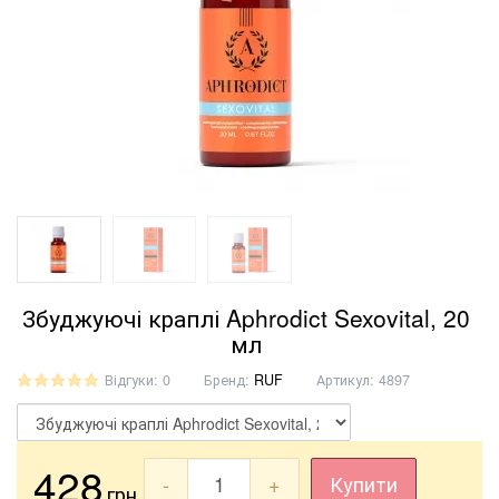
Збуджуючі краплі Aphrodict Sexovital, 20
мл
Відгуки: 0
Бренд:
RUF
Артикул:
4897
428
-
+
Купити
грн