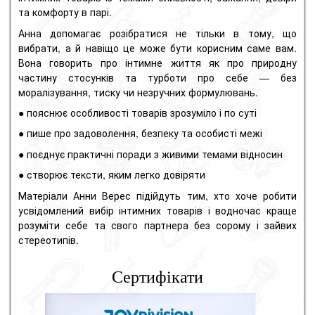
та комфорту в парі.
Анна допомагає розібратися не тільки в тому, що
вибрати, а й навіщо це може бути корисним саме вам.
Вона говорить про інтимне життя як про природну
частину стосунків та турботи про себе — без
моралізування, тиску чи незручних формулювань.
● пояснює особливості товарів зрозуміло і по суті
● пише про задоволення, безпеку та особисті межі
● поєднує практичні поради з живими темами відносин
● створює тексти, яким легко довіряти
Матеріали Анни Верес підійдуть тим, хто хоче робити
усвідомлений вибір інтимних товарів і водночас краще
розуміти себе та свого партнера без сорому і зайвих
стереотипів.
Сертифікати