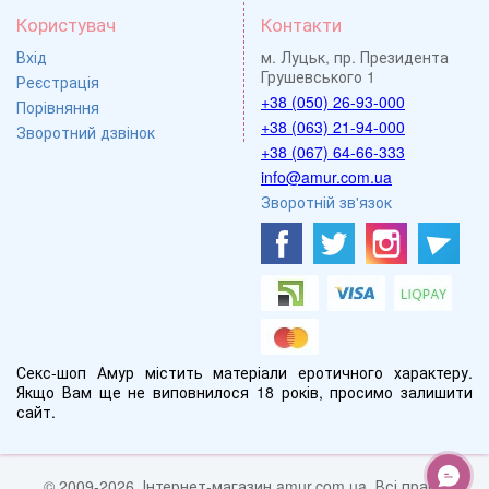
Користувач
Контакти
Вхід
м. Луцьк, пр. Президента
Грушевського 1
Реєстрація
+38 (050) 26-93-000
Порівняння
+38 (063) 21-94-000
Зворотний дзвінок
+38 (067) 64-66-333
info@amur.com.ua
Зворотній зв'язок
Секс-шоп Амур містить матеріали еротичного характеру.
Якщо Вам ще не виповнилося 18 років, просимо залишити
сайт.
© 2009-2026, Інтернет-магазин amur.com.ua. Всі права