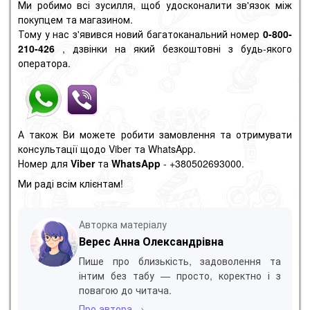
Ми робимо всі зусилля, щоб удосконалити зв'язок між
покупцем та магазином.
Тому у нас з'явився новий багатоканальний номер
0-800-
210-426
, дзвінки на який безкоштовні з будь-якого
оператора.
А також Ви можете робити замовлення та отримувати
консультації щодо Viber та WhatsApp.
Номер для
Viber
та
WhatsApp
- +380502693000.
Ми раді всім клієнтам!
Авторка матеріалу
Верес Анна Олександрівна
Пише про близькість, задоволення та
інтим без табу — просто, коректно і з
повагою до читача.
Про автора →