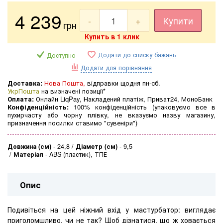
4 239
-
+
Купити
грн
Купить в 1 клик
Додати до списку бажань
Доступно
Додати для порівняння
Доставка:
Нова Пошта,
відправки щодня пн-сб.
УкрПошта
на визначені позиції*
Оплата:
Онлайн LiqPay, Накладений платіж, Приват24, МоноБанк
Конфіденційність:
100% конфіденційність (упаковуємо все в
пухирчасту або чорну плівку, не вказуємо назву магазину,
призначення посилки ставимо "сувеніри")
Довжина (см)
-
24,8
Діаметр (см)
-
9,5
Матеріал
-
ABS (пластик), ТПЕ
Опис
Подивіться на цей ніжний вхід у мастурбатор: виглядає
приголомшливо, чи не так? Щоб дізнатися, що ж ховається