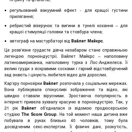
регульований вакуумний ефект - для кращої густини
прилягання;
ребристий візерунок та вигини в тунелі кохання – для
кращої стимуляції головки та стовбура члена;
автограф на мастурбаторі від
Вайлет Майєрс
.
Це розв'язне грудасте дівча незабаром стане справжньою
легендою порноіндустрії. Вайлет Майєрс – наполовину
латиноамериканка, наполовину турка з Лос-Анджелеса. Її
великі груди з яскравими сосками і гарний відстовбурчений
зад знають і цінують любителі відео для дорослих.
Кар'єру порнозірки
Вайлет
розпочала у соціальних мережах.
Вона публікувала спокусливі зображення та відео, які
швидко ставали вірусними. Зростаюча популярність в
інтернеті привела зухвалу красуню в порноіндустрію. Так, у
21 рік
Вайлет
об'єдналася із відомою продюсерською
студією
The Score Group
. На той момент наша дитина вже
побувала в руках близько 40 чоловіків, тому була
досвідченим секс-експертом. Її фізичні дані, розкутість,