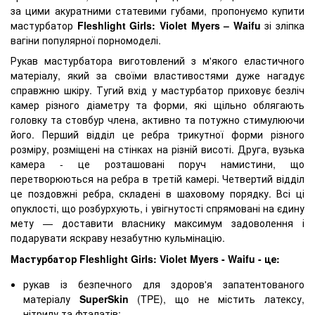
за цими акуратними статевими губами, пропонуємо купити
мастурбатор
Fleshlight Girls: Violet Myers – Waifu
зі зліпка
вагіни популярної порномоделі.
Рукав мастурбатора виготовлений з м'якого еластичного
матеріалу, який за своїми властивостями дуже нагадує
справжню шкіру. Тугий вхід у мастурбатор приховує безліч
камер різного діаметру та форми, які щільно облягають
головку та стовбур члена, активно та потужно стимулюючи
його. Перший відділ це ребра трикутної форми різного
розміру, розміщені на стінках на різній висоті. Друга, вузька
камера - це розташовані поруч намистини, що
перетворюються на ребра в третій камері. Четвертий відділ
це поздовжні ребра, складені в шаховому порядку. Всі ці
опуклості, що розбурхують, і увігнутості спрямовані на єдину
мету — доставити власнику максимум задоволення і
подарувати яскраву незабутню кульмінацію.
Мастурбатор Fleshlight Girls: Violet Myers - Waifu - це:
рукав із безпечного для здоров'я запатентованого
матеріалу
SuperSkin
(TPE), що не містить латексу,
нітрилу та фталатів;