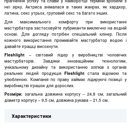
прагнення успіху та слави у найкоротші терміни зробили з
неї зірку. Актриса знімалася в таких жанрах, як хардкор,
латина, секс утрьох, груповий секс та багато інших.
Для максимального комфорту при використанні
мастурбатора застосовуйте лубриканти виключно на водній
основі. Для догляду потрібен спеціальний клінер. Після
кожного використання промивайте мастурбатор водою і
давайте іграшці висохнути.
Fleshlight
– світовий лідер у виробництві чоловічих
мастурбаторів. Завдяки інноваційним технологіям,
унікальному дизайну та використанню зліпків з органів
реальних людей продукція
Fleshlight
стала відомою та
улюбленою. Компанія по праву займає лідируючі позиції у
виробництві іграшок для дорослих.
Розміри:
загальна довжина корпусу – 24,8 см, загальний
діаметр корпусу – 9,5 см, довжина рукава – 21,5 см.
Характеристики