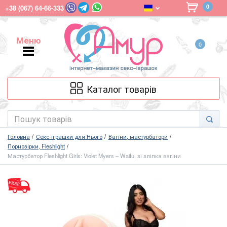
0
+38 (067) 64-66-333
Меню
0
Меню
Каталог товарів
Головна
Секс-іграшки для Нього
Вагіни, мастурбатори
Порнозірки, Fleshlight
Мастурбатор Fleshlight Girls: Violet Myers – Waifu, зі зліпка вагіни