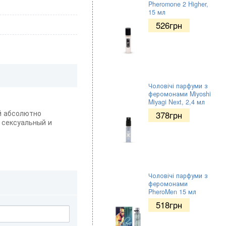
Pheromone 2 Higher,
15 мл
526
грн
Чоловічі парфуми з
феромонами Miyoshi
Miyagi Next, 2,4 мл
й абсолютно
378
грн
 сексуальный и
Чоловічі парфуми з
феромонами
PheroMen 15 мл
518
грн