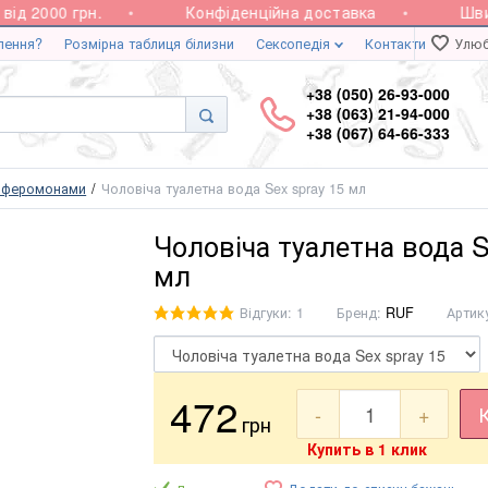
д 2000 грн.
Конфіденційна доставка
Швидк
лення?
Розмірна таблиця білизни
Сексопедія
Контакти
Улюб
+38 (050) 26-93-000
+38 (063) 21-94-000
+38 (067) 64-66-333
з феромонами
Чоловіча туалетна вода Sex spray 15 мл
Чоловіча туалетна вода S
мл
Відгуки: 1
Бренд:
RUF
Артик
472
-
+
грн
Купить в 1 клик