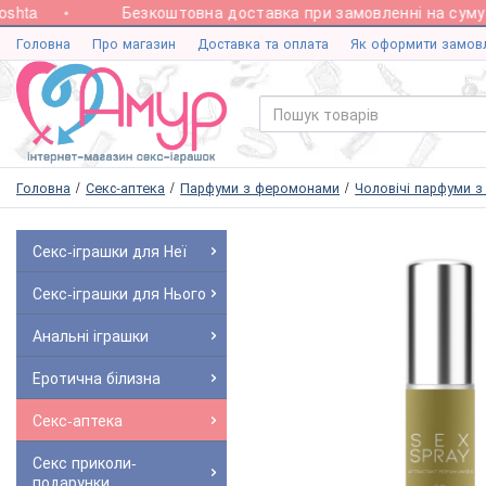
hta
Безкоштовна доставка при замовленні на суму ві
Головна
Про магазин
Доставка та оплата
Як оформити замов
Головна
Секс-аптека
Парфуми з феромонами
Чоловічі парфуми 
Секс-іграшки для Неї
Секс-іграшки для Нього
Анальні іграшки
Еротична білизна
Секс-аптека
Секс приколи-
подарунки