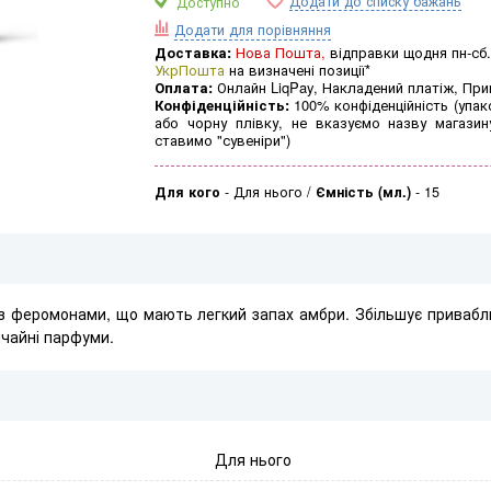
Додати до списку бажань
Доступно
Додати для порівняння
Доставка:
Нова Пошта,
відправки щодня пн-сб.
УкрПошта
на визначені позиції*
Оплата:
Онлайн LiqPay, Накладений платіж, Пр
Конфіденційність:
100% конфіденційність (упак
або чорну плівку, не вказуємо назву магазин
ставимо "сувеніри")
Для кого
-
Для нього
Ємність (мл.)
-
15
із феромонами, що мають легкий запах амбри. Збільшує привабли
ичайні парфуми.
Для нього